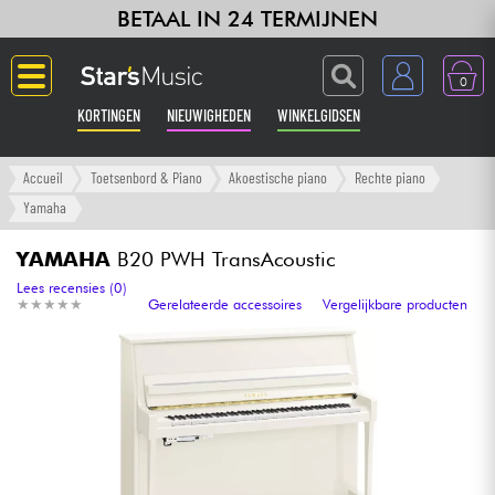
BETAAL IN 24 TERMIJNEN
0
KORTINGEN
NIEUWIGHEDEN
WINKELGIDSEN
Langue
Accueil
Toetsenbord & Piano
Akoestische piano
Rechte piano
Yamaha
Gitaar & Bas
YAMAHA
B20 PWH TransAcoustic
Versterker & Effecten
Lees recensies (0)
★
★
★
★
★
★
★
★
★
★
Gerelateerde accessoires
Vergelijkbare producten
Toetsenbord & Piano
Synths & samplers
Home-studio