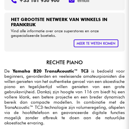
+33 181 930 900
email
HET GROOTSTE NETWERK VAN WINKELS IN
FRANKRIJK
Vind alle informatie over onze superstores en onze
gespecialiseerde boetieks.
MEER TE WETEN KOMEN
RECHTE PIANO
De
Yamaha B20 TransAcoustic™ TC3
is bedoeld voor
beginners, gevorderden en veeleisende amateurpianisten die
willen genieten van het authentieke gevoel van een akoestische
piano en tegelijkertijd willen genieten van een grote
gebruiksvrijheid. Dankzij zijn hoogte van 116 cm biedt hij een
vollere klank, een betere projectie en een breder dynamisch
bereik dan compacte modellen. In combinatie met de
TransAcoustic™ TC3-technologie zijn volumeregeling, afspelen
via de hoofdtelefoon en geavanceerde digitale functies
mogelijk zonder afbreuk te doen aan de natuurlijke
akoestische ervaring.