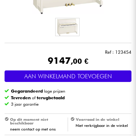
Hoofdtelefoon
Microfoon
DJ
Ref : 123454
Live Sound
9147
,00 €
Licht
AAN WINKELMAND TOEVOEGEN
Drums & percussie
Gegarandeerd
lage prijzen
Tevreden
of
terugbetaald
Blaasinstrument
3 jaar garantie
Viool & Quatuor
Op dit moment niet
Voorraad in de winkel
beschikbaar
Niet verkrijgbaar in de winkel
neem contact op met ons
Kinderen