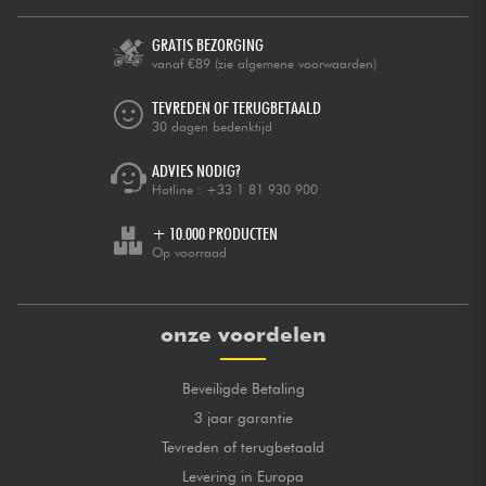
Veeleisende amateurs die op zoek zijn naar een vollere
klank zonder te moeten upgraden naar een groter model.
GRATIS BEZORGING
vanaf €89
(zie algemene voorwaarden)
TEVREDEN OF TERUGBETAALD
30 dagen bedenktijd
ADVIES NODIG?
Hotline :
+33 1 81 930 900
+ 10.000 PRODUCTEN
Op voorraad
onze voordelen
Beveiligde Betaling
3 jaar garantie
Tevreden of terugbetaald
Levering in Europa