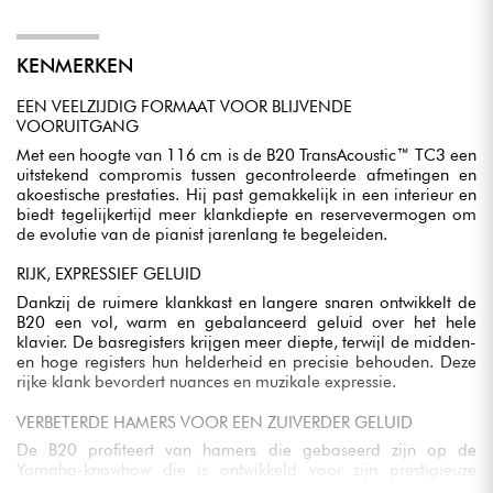
KENMERKEN
EEN VEELZIJDIG FORMAAT VOOR BLIJVENDE
VOORUITGANG
Met een hoogte van 116 cm is de B20 TransAcoustic™ TC3 een
uitstekend compromis tussen gecontroleerde afmetingen en
akoestische prestaties. Hij past gemakkelijk in een interieur en
biedt tegelijkertijd meer klankdiepte en reservevermogen om
de evolutie van de pianist jarenlang te begeleiden.
RIJK, EXPRESSIEF GELUID
Dankzij de ruimere klankkast en langere snaren ontwikkelt de
B20 een vol, warm en gebalanceerd geluid over het hele
klavier. De basregisters krijgen meer diepte, terwijl de midden-
en hoge registers hun helderheid en precisie behouden. Deze
rijke klank bevordert nuances en muzikale expressie.
VERBETERDE HAMERS VOOR EEN ZUIVERDER GELUID
De B20 profiteert van hamers die gebaseerd zijn op de
Yamaha-knowhow die is ontwikkeld voor zijn prestigieuze
instrumenten. Hun ontwerp helpt bij het produceren van een