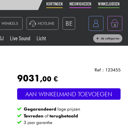
KORTINGEN
NIEUWIGHEDEN
WINKELGIDSEN
BE
WINKELS
HOTLINE
0
France
DJ
Live Sound
Licht
de catégories
Belgique
Toetsenbord & Piano
España
Hoofdtelefoon
Deutschland
Ref : 123455
9031
,00 €
Nederland
Live Sound
English
AAN WINKELMAND TOEVOEGEN
Blaasinstrument
Gegarandeerd
lage prijzen
Kabels & toebehoren
Tevreden
of
terugbetaald
3 jaar garantie