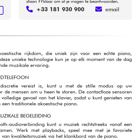
staan ??klaar om al je vragen te beantwoorden.
+33 181 930 900
email
N
 akoestische rijkdom, die uniek zijn voor een echte piano,
 deze unieke technologie kun je op elk moment van de dag
nde muzikale ervaring.
FDTELEFOON
scretie vereist is, kunt u met de stille modus op uw
er de mensen om u heen te storen. De contactloze sensoren
olledige gevoel van het klavier, zodat u kunt genieten van
n een traditionele akoestische piano.
ZIKALE BEGELEIDING
oth-audioverbinding kunt u muziek rechtstreeks vanaf een
eamen. Werk met playbacks, speel mee met je favoriete
van kwaliteitsmuziek via het klankbord van de piano.