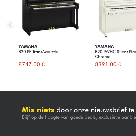
YAMAHA
YAMAHA
B20 PE TransAcoustic
B20 PWHC Silent Pia
Chrome
8747.00 €
8391.00 €
Mis niets
door onze nieuwsbrief t
Blijf op de hoogte van goede deals, exclusieve aanbi