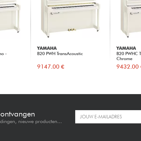
YAMAHA
YAMAHA
no -
B20 PWH TransAcoustic
B20 PWHC Tr
Chrome
9147.00 €
9432.00 
e ontvangen
edingen, nieuwe producten...