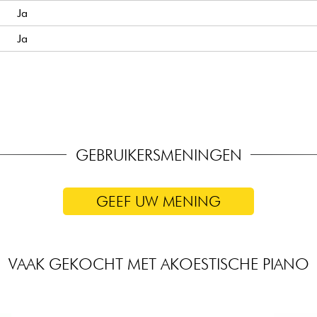
Ja
Ja
Ja
Yamaha China
Yamaha Japan
Japanse leverancier
GEBRUIKERSMENINGEN
GEEF UW MENING
VAAK GEKOCHT MET AKOESTISCHE PIANO