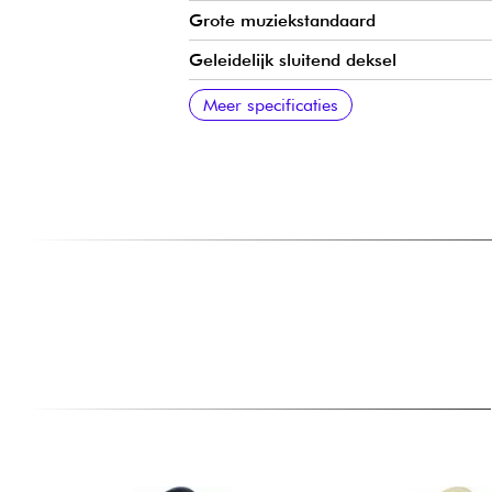
Grote muziekstandaard
Geleidelijk sluitend deksel
Onder het dak
Mechanisch
Herkomst frame
Snaren
Meer specificaties