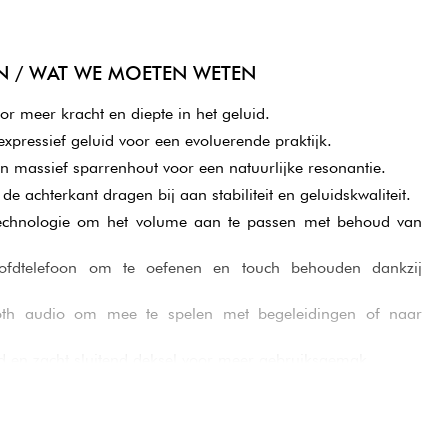
N / WAT WE MOETEN WETEN
r meer kracht en diepte in het geluid.
expressief geluid voor een evoluerende praktijk.
n massief sparrenhout voor een natuurlijke resonantie.
 de achterkant dragen bij aan stabiliteit en geluidskwaliteit.
echnologie om het volume aan te passen met behoud van
.
ofdtelefoon om te oefenen en touch behouden dankzij
ooth audio om mee te spelen met begeleidingen of naar
 en zacht sluitend deksel voor meer gebruiksgemak.
ie bekend staat om betrouwbaarheid en duurzaamheid.