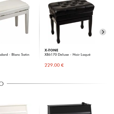
X-TONE
X-
dard - Blanc Satin
XB6170 Deluxe - Noir Laqué
XB
229.00 €
12
NO