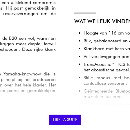
 een uitstekend compromis
s. Hij past gemakkelijk in
 en reservevermogen om de
WAT WE LEUK VINDE
Hoogte van 116 cm voo
lt de B20 een vol, warm en
Rijk, gebalanceerd en 
krijgen meer diepte, terwijl
Klankbord met kern va
behouden. Deze rijke klank
Vijf verstevigingen aan
TransAcoustic™ TC3-t
het akoestische gevoel
de Yamaha-knowhow die is
Stille modus met ho
rp helpt bij het produceren
contactloze sensoren.
 over het hele klavier. Het
oor pianisten gemakkelijker
Geïntegreerde Bluet
muziek te luisteren.
Grote muziekstandaard
Yamaha-constructie d
urlijke resonantie en een
LIRE LA SUITE
ijn akoestische kwaliteiten,
n tegelijkertijd een grote