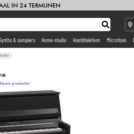
AAL IN 24 TERMIJNEN
Synths & samplers
Home-studio
Hoofdtelefoon
Microfoon
Versterker & Effecten
amaha
Home-studio
me
ijkbare producten
DJ
Drums & percussie
Kinderen