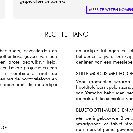
gespecialiseerde boetieks.
MEER TE WETEN KOME
RECHTE PIANO
beginners, gevorderden en
natuurlijke trillingen en
authentieke gevoel van een
behouden blijven. Dankzij
en grote gebruiksvrijheid.
genieten van een meeslepe
 een betere projectie en een
 In combinatie met de
STILLE MODUS MET HOO
len via de hoofdtelefoon en
Voor momenten waarop di
te doen aan de natuurlijke
hoofdtelefoon spelen zond
van Yamaha behouden het v
de natuurlijke sensaties va
BLUETOOTH-AUDIO EN MU
Met de ingebouwde Blueto
smartphone of tablet str
ANG
nummers of geniet gewoon 