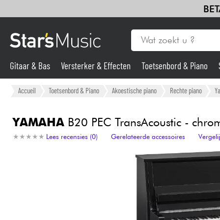
BET
Gitaar & Bas
Versterker & Effecten
Toetsenbord & Piano
Gitaar & Bas
Accueil
Toetsenbord & Piano
Akoestische piano
Rechte piano
Y
Synths & samplers
YAMAHA
B20 PEC TransAcoustic - chro
★
★
★
★
★
★
★
★
★
★
Lees recensies (0)
Gerelateerde accessoires
Vergel
Microfoon
Licht
Viool & Quatuor