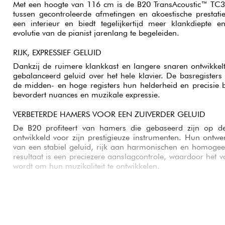
Met een hoogte van 116 cm is de B20 TransAcoustic™ TC3
tussen gecontroleerde afmetingen en akoestische prestatie
een interieur en biedt tegelijkertijd meer klankdiepte
evolutie van de pianist jarenlang te begeleiden.
RIJK, EXPRESSIEF GELUID
Dankzij de ruimere klankkast en langere snaren ontwikke
gebalanceerd geluid over het hele klavier. De basregisters 
de midden- en hoge registers hun helderheid en precisie 
bevordert nuances en muzikale expressie.
VERBETERDE HAMERS VOOR EEN ZUIVERDER GELUID
De B20 profiteert van hamers die gebaseerd zijn op 
ontwikkeld voor zijn prestigieuze instrumenten. Hun ontwe
van een stabiel geluid, rijk aan harmonischen en homogeen
resultaat is een preciezere aanslagcontrole, waardoor het v
wordt om hun muzikaliteit te ontwikkelen.
MASSIEF SPARRENHOUTEN ZANGBODEM
De massief sparrenhouten zangbodem zorgt voor een natu
uitstekende klankprojectie. Dit materiaal staat bekend om z
waardoor de piano een warm, levendig timbre ontwikkelt e