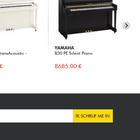
YAMAHA
Y
ansAcoustic -
B30 PE Silent Piano
B3
€
8685.00 €
91
IK SCHRIJF ME IN