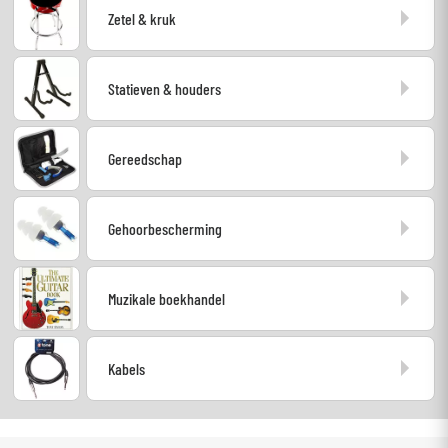
Zetel & kruk
Hoofdtelefoon
Microfoon
Statieven & houders
DJ
Gereedschap
Live Sound
Gehoorbescherming
Licht
Drums & percussie
Muzikale boekhandel
Blaasinstrument
Kabels
Viool & Quatuor
Kinderen