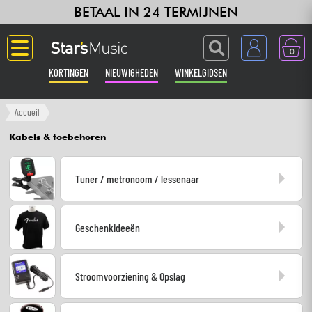
BETAAL IN 24 TERMIJNEN
0
KORTINGEN
NIEUWIGHEDEN
WINKELGIDSEN
Langue
Accueil
Kabels & toebehoren
Gitaar & Bas
Tuner / metronoom / lessenaar
Versterker & Effecten
Toetsenbord & Piano
Geschenkideeën
Synths & samplers
Stroomvoorziening & Opslag
Home-studio