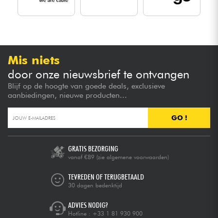
Mis niets
door onze nieuwsbrief te ontvangen
Blijf op de hoogte van goede deals, exclusieve
aanbiedingen, nieuwe producten...
GO !
GRATIS BEZORGING
vanaf €89
(zie algemene voorwaarden)
TEVREDEN OF TERUGBETAALD
30 dagen bedenktijd
ADVIES NODIG?
Hotline :
+33 1 81 930 900