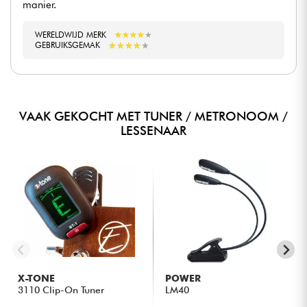
manier.
WERELDWIJD MERK
★
★
★
★
★
★
★
★
★
★
★
★
★
★
★
★
★
★
★
★
GEBRUIKSGEMAK
VAAK GEKOCHT MET TUNER / METRONOOM /
LESSENAAR
X-TONE
POWER
3110 Clip-On Tuner
LM40