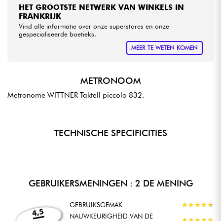
HET GROOTSTE NETWERK VAN WINKELS IN
FRANKRIJK
Vind alle informatie over onze superstores en onze
gespecialiseerde boetieks.
MEER TE WETEN KOMEN
METRONOOM
Metronome WITTNER Taktell piccolo 832.
TECHNISCHE SPECIFICITIES
GEBRUIKERSMENINGEN : 2 DE MENING
GEBRUIKSGEMAK
★
★
★
★
★
★
★
★
★
★
4,5
NAUWKEURIGHEID VAN DE
★
★
★
★
★
★
★
★
★
★