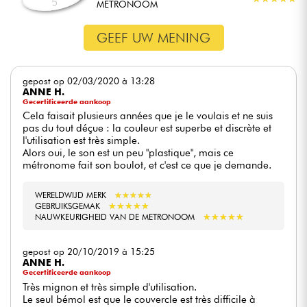
5
METRONOOM
GEEF UW MENING
gepost op 02/03/2020 à 13:28
ANNE H.
Gecertificeerde aankoop
Cela faisait plusieurs années que je le voulais et ne suis
pas du tout déçue : la couleur est superbe et discrète et
l'utilisation est très simple.
Alors oui, le son est un peu "plastique", mais ce
métronome fait son boulot, et c'est ce que je demande.
WERELDWIJD MERK
★
★
★
★
★
★
★
★
★
★
★
★
★
★
★
★
★
★
★
★
GEBRUIKSGEMAK
★
★
★
★
★
★
★
★
★
★
NAUWKEURIGHEID VAN DE METRONOOM
gepost op 20/10/2019 à 15:25
ANNE H.
Gecertificeerde aankoop
Très mignon et très simple d'utilisation.
Le seul bémol est que le couvercle est très difficile à