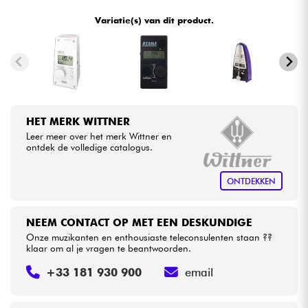
•
Star
'
S
Music
BORDEAUX
Variatie(s) van dit product.
•
Kabels & toebehoren
Star
'
S
Music
BRUXELLES
•
Star
'
S
Music
LILLE
HiFi
•
Star
'
S
Music
LYON
Sets
HET MERK WITTNER
•
Star
'
S
Music
PARIS
Leer meer over het merk Wittner en
Bekijk onze merken
ontdek de volledige catalogus.
•
Star
'
S
Music
TOULOUSE
ONTDEKKEN
NEEM CONTACT OP MET EEN DESKUNDIGE
Onze muzikanten en enthousiaste teleconsulenten staan ??
klaar om al je vragen te beantwoorden.
+33 181 930 900
email