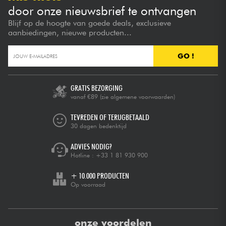
door onze nieuwsbrief te ontvangen
Blijf op de hoogte van goede deals, exclusieve
aanbiedingen, nieuwe producten...
GO !
GRATIS BEZORGING
vanaf €89
(zie algemene voorwaarden)
TEVREDEN OF TERUGBETAALD
30 dagen bedenktijd
ADVIES NODIG?
Hotline :
+33 1 81 930 900
+ 10.000 PRODUCTEN
Op voorraad
onze voordelen