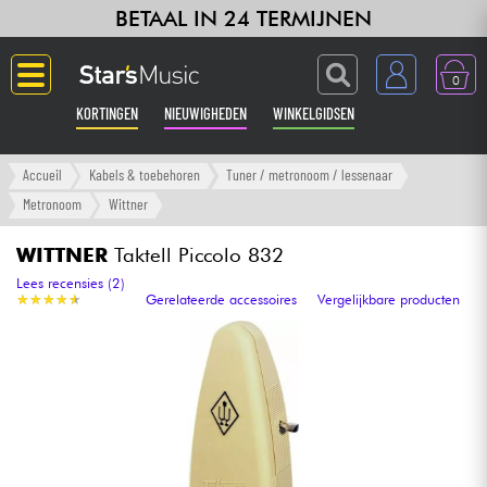
BETAAL IN 24 TERMIJNEN
0
KORTINGEN
NIEUWIGHEDEN
WINKELGIDSEN
Langue
Accueil
Kabels & toebehoren
Tuner / metronoom / lessenaar
Metronoom
Wittner
Gitaar & Bas
WITTNER
Taktell Piccolo 832
Versterker & Effecten
Lees recensies (2)
★
★
★
★
★
★
★
★
★
★
Gerelateerde accessoires
Vergelijkbare producten
Toetsenbord & Piano
Synths & samplers
Home-studio