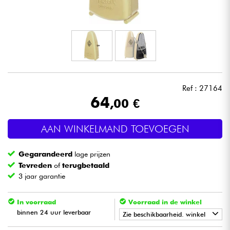
Hoofdtelefoon
Microfoon
DJ
Ref : 27164
Live Sound
64
,00 €
Licht
AAN WINKELMAND TOEVOEGEN
Drums & percussie
Gegarandeerd
lage prijzen
Tevreden
of
terugbetaald
Blaasinstrument
3 jaar garantie
Viool & Quatuor
In voorraad
Voorraad in de winkel
binnen 24 uur leverbaar
Zie beschikbaarheid. winkel
Kinderen