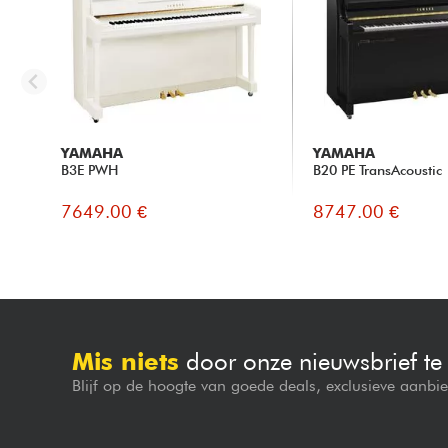
YAMAHA
YAMAHA
B3E PWH
B20 PE TransAcoustic
7649.00 €
8747.00 €
Mis niets
door onze nieuwsbrief t
Blijf op de hoogte van goede deals, exclusieve aanbi