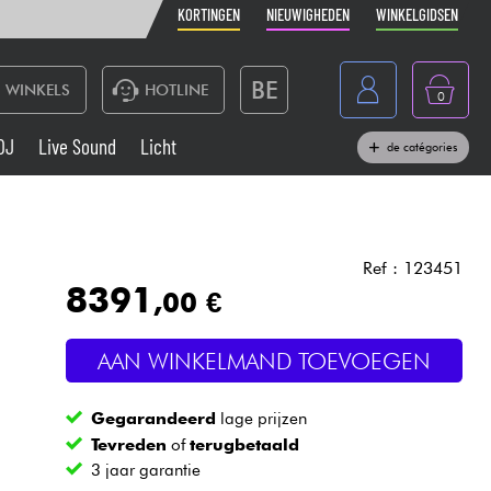
KORTINGEN
NIEUWIGHEDEN
WINKELGIDSEN
BE
WINKELS
HOTLINE
0
France
DJ
Live Sound
Licht
de catégories
Belgique
Toetsenbord & Piano
España
Hoofdtelefoon
Deutschland
Ref : 123451
8391
,00 €
Nederland
Live Sound
English
AAN WINKELMAND TOEVOEGEN
Blaasinstrument
Gegarandeerd
lage prijzen
Kabels & toebehoren
Tevreden
of
terugbetaald
3 jaar garantie