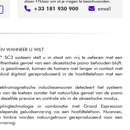
staan ??klaar om al je vragen te beantwoorden.
+33 181 930 900
email
N
LEN WANNEER U WILT
 SC3 systeem stelt u in staat om vrij te oefenen met een
uthentieke gevoel van een akoestische piano behouden blijft.
s geactiveerd, komen de hamers niet langer in contact met
luid digitaal gereproduceerd in de hoofdtelefoon met een
ektromagnetische inductiesensoren detecteert het systeem
van de toetsen zonder het natuurlijke gevoel van de piano
s dezelfde precisie en controle als in de akoestische modus.
plingtechnologie in combinatie met Grand Expression
slepende geluidservaring via een hoofdtelefoon. Nuances,
 in timbre worden natuurgetrouw gereproduceerd voor een
ervaring.