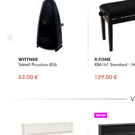
WITTNER
X-TONE
Taktell Piccolino 836
XB6161 Standard - N
63.00 €
129.00 €
V
NIEUW