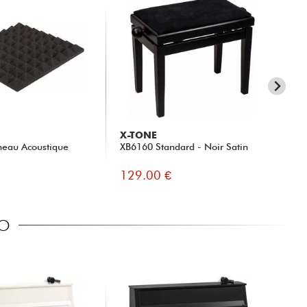
X-TONE
X-
neau Acoustique
XB6160 Standard - Noir Satin
XB
129.00 €
22
NO