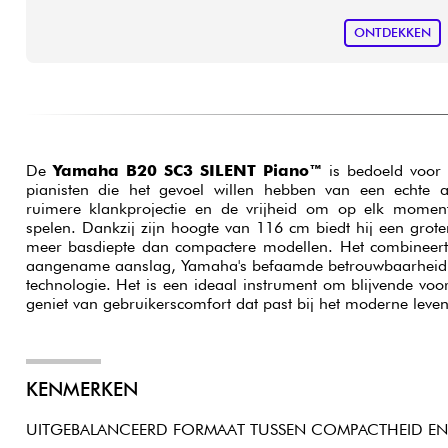
ONTDEKKEN
De
Yamaha B20 SC3 SILENT Piano™
is bedoeld voor
pianisten die het gevoel willen hebben van een echte 
ruimere klankprojectie en de vrijheid om op elk moment
spelen. Dankzij zijn hoogte van 116 cm biedt hij een grot
meer basdiepte dan compactere modellen. Het combineert 
aangename aanslag, Yamaha's befaamde betrouwbaarheid
technologie. Het is een ideaal instrument om blijvende voor
geniet van gebruikerscomfort dat past bij het moderne leven
KENMERKEN
UITGEBALANCEERD FORMAAT TUSSEN COMPACTHEID EN 