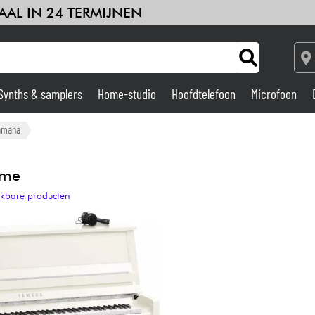
AAL IN 24 TERMIJNEN
Synths & samplers
Home-studio
Hoofdtelefoon
Microfoon
Versterker & Effecten
amaha
Home-studio
ome
ijkbare producten
DJ
Drums & percussie
Kinderen