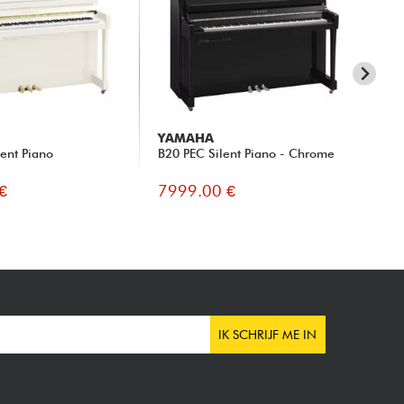
YAMAHA
Y
ent Piano
B20 PEC Silent Piano - Chrome
B2
€
7999.00 €
91
IK SCHRIJF ME IN