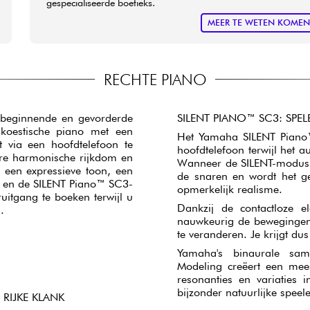
gespecialiseerde boetieks.
MEER TE WETEN KOME
RECHTE PIANO
 beginnende en gevorderde
SILENT PIANO™ SC3: SPE
akoestische piano met een
Het Yamaha SILENT Piano™
 via een hoofdtelefoon te
hoofdtelefoon terwijl het a
ere harmonische rijkdom en
Wanneer de SILENT-modus i
een expressieve toon, een
de snaren en wordt het ge
 en de SILENT Piano™ SC3-
opmerkelijk realisme.
uitgang te boeken terwijl u
Dankzij de contactloze el
.
nauwkeurig de bewegingen 
te veranderen. Je krijgt du
Yamaha's binaurale sam
Modeling creëert een mee
resonanties en variaties
bijzonder natuurlijke speel
RIJKE KLANK