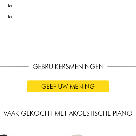
Ja
Ja
Ja
Yamaha China
Yamaha Japan
Japanse leverancier
GEBRUIKERSMENINGEN
GEEF UW MENING
VAAK GEKOCHT MET AKOESTISCHE PIANO