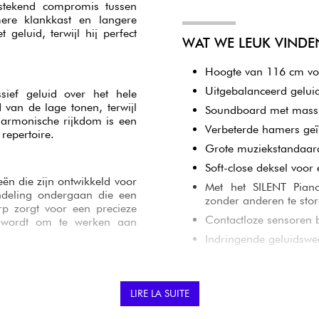
stekend compromis tussen
mere klankkast en langere
geluid, terwijl hij perfect
WAT WE LEUK VINDE
Hoogte van 116 cm voo
Uitgebalanceerd gelui
ief geluid over het hele
van de lage tonen, terwijl
Soundboard met massie
harmonische rijkdom is een
Verbeterde hamers ge
repertoire.
Grote muziekstandaard
Soft-close deksel voor 
ën die zijn ontwikkeld voor
Met het SILENT Pian
ndeling ondergaan die een
zonder anderen te stor
erp zorgt voor een precieze
Contactloze sensoren 
r wordt om te werken aan
Indringende geluidswe
sparrenhout, een materiaal
VOOR WIE IS DIT P
LIRE LA SUITE
rp bevordert een natuurlijke
 harmonische rijkdom. Het