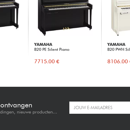
YAMAHA
YAMAHA
B20 PE Silent Piano
B20 PWH Sil
7715.00 €
8106.00 
e ontvangen
edingen, nieuwe producten...