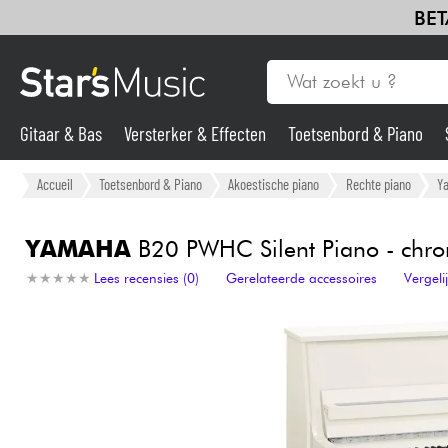
BET
Gitaar & Bas
Versterker & Effecten
Toetsenbord & Piano
Gitaar & Bas
Accueil
Toetsenbord & Piano
Akoestische piano
Rechte piano
Y
Synths & samplers
YAMAHA
B20 PWHC Silent Piano - chr
★
★
★
★
★
★
★
★
★
★
Lees recensies (0)
Gerelateerde accessoires
Vergel
Microfoon
Licht
Viool & Quatuor