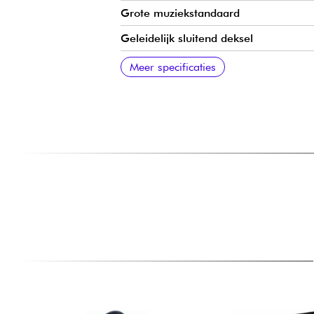
Grote muziekstandaard
Geleidelijk sluitend deksel
Onder het dak
Mechanisch
Herkomst frame
Snaren
Meer specificaties