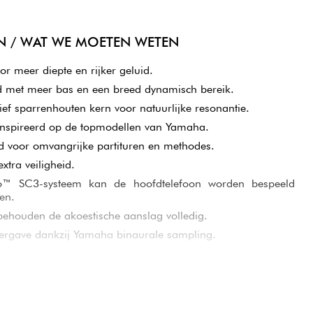
N / WAT WE MOETEN WETEN
r meer diepte en rijker geluid.
d met meer bas en een breed dynamisch bereik.
f sparrenhouten kern voor natuurlijke resonantie.
ïnspireerd op de topmodellen van Yamaha.
 voor omvangrijke partituren en methodes.
extra veiligheid.
o™ SC3-systeem kan de hoofdtelefoon worden bespeeld
en.
behouden de akoestische aanslag volledig.
ergave dankzij Yamaha binaurale sampling.
RODUCT