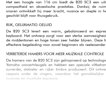
Met een hoogte van 116 cm biedt de B20 SC3 een uit
compactheid en akoestische prestaties. Dankzij de rui
snaren ontwikkelt hij meer kracht, nuance en diepte in het 
geschikt blijft voor thuisgebruik.
RIJK, GELIJKMATIG GELUID
De B20 SC3 levert een warm, gebalanceerd en express
keyboard. Het ontwerp zorgt voor een sterke aanwezigheid 
de middentonen en hoge tonen zeer helder blijven. Deze 
effectieve begeleiding voor zowel beginners als veeleisender 
VERBETERDE HAMERS VOOR MEER MUZIKALE CONTROLE
De hamers van de B20 SC3 zijn geïnspireerd op technologie
Yamaha concertvleugels en hebben een speciale viltbeha
zuiverder, stabieler en rijker timbre produceert. Dit ontw
respons onder de vingers, waardoor het gemakkelijke
nuances en muzikale expressie.
MASSIEF SPARREN BOVENBLAD
Het klankbord van de B20 SC3 heeft een kern van massief 
dat bekend staat om zijn akoestische kwaliteiten. Dit ontwe
resonantie, een mooie klankprojectie en een uitstekende