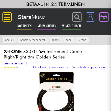
BETAAL IN 24 TERMIJNEN
0
KORTINGEN
NIEUWIGHEDEN
WINKELGIDSEN
Langue
Accueil
Kabels & toebehoren
Kabels
Kabel
X-tone
Gitaar & Bas
X-TONE
X3070-6M Instrument Cable
Right/Right 6m Golden Series
Versterker & Effecten
Lees recensies (3)
★
★
★
★
★
★
★
★
★
★
Gerelateerde accessoires
Vergelijkbare producten
Toetsenbord & Piano
Synths & samplers
Home-studio