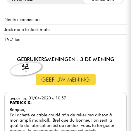
Neutrik connectors
Jack male to Jack male
19,7 feet
GEBRUIKERSMENINGEN : 3 DE MENING
4,3
5
GEEF UW MENING
gepost op 01/04/2020 à 10:57
PATRICK X.
Bonjour,
J'ai acheté ce cable coudé afin de relier ma gibson à
mon ampli marshall...Bref que du bonheur, on sent la
qualité de fabrication est au rendez- vous, la longueur
parfaite. Je recommande vraiment cet article