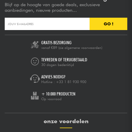
Blijf op de hoogte van goede deals, exclusieve
aanbiedingen, nieuwe producten...
GO !
GRATIS BEZORGING
vanaf €89
(zie algemene voorwaarden)
TEVREDEN OF TERUGBETAALD
30 dagen bedenktijd
ADVIES NODIG?
Hotline :
+33 1 81 930 900
+ 10.000 PRODUCTEN
Op voorraad
onze voordelen