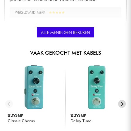
WERELDWIJD MERK
★
★
★
★
★
★
★
★
★
★
ALLE MENINGEN BEKIJKEN
VAAK GEKOCHT MET KABELS
X-TONE
X-TONE
Classic Chorus
Delay Time