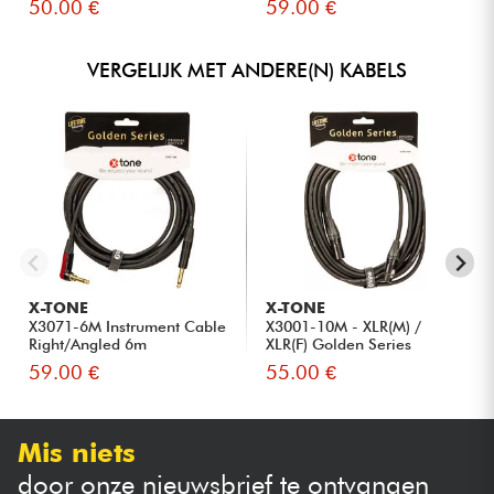
50.00 €
59.00 €
VERGELIJK MET ANDERE(N) KABELS
X-TONE
X-TONE
X3071-6M Instrument Cable
X3001-10M - XLR(M) /
Right/Angled 6m
XLR(F) Golden Series
59.00 €
55.00 €
Mis niets
door onze nieuwsbrief te ontvangen