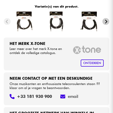
•
ACOUSTIC BY
Star
'
S
Music
Variatie(s) van dit product.
•
Kabels & toebehoren
BASS MANIAC BY
Star
'
S
Music
•
METAL GUITAR BY
Star
'
S
Music
HiFi
•
Star
'
S
Music
BORDEAUX
Sets
HET MERK X-TONE
•
Star
'
S
Music
BRUXELLES
Leer meer over het merk X-tone en
Bekijk onze merken
ontdek de volledige catalogus.
•
Star
'
S
Music
LILLE
ONTDEKKEN
•
Star
'
S
Music
LYON
NEEM CONTACT OP MET EEN DESKUNDIGE
•
Star
'
S
Music
PARIS
Onze muzikanten en enthousiaste teleconsulenten staan ??
klaar om al je vragen te beantwoorden.
•
Star
'
S
Music
TOULOUSE
+33 181 930 900
email