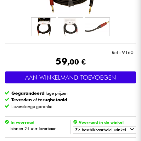
Hoofdtelefoon
Microfoon
DJ
Ref : 91601
Live Sound
59
,00 €
Licht
AAN WINKELMAND TOEVOEGEN
Drums & percussie
Gegarandeerd
lage prijzen
Tevreden
of
terugbetaald
Blaasinstrument
Levenslange garantie
In voorraad
Voorraad in de winkel
Viool & Quatuor
binnen 24 uur leverbaar
Zie beschikbaarheid. winkel
Kinderen