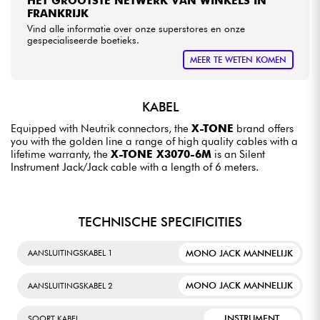
HET GROOTSTE NETWERK VAN WINKELS IN
FRANKRIJK
Vind alle informatie over onze superstores en onze
gespecialiseerde boetieks.
MEER TE WETEN KOMEN
KABEL
Equipped with Neutrik connectors, the
X-TONE
brand offers
you with the golden line a range of high quality cables with a
lifetime warranty, the
X-TONE X3070-6M
is an Silent
Instrument Jack/Jack cable with a length of 6 meters.
TECHNISCHE SPECIFICITIES
MONO JACK MANNELIJK
AANSLUITINGSKABEL 1
MONO JACK MANNELIJK
AANSLUITINGSKABEL 2
INSTRUMENT
SOORT KABEL