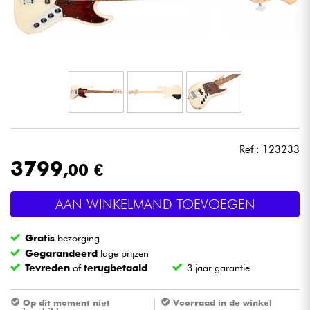
Hoofdtelefoon
Microfoon
DJ
Live Sound
Ref : 123233
Licht
3799
,00 €
Drums & percussie
AAN WINKELMAND TOEVOEGEN
Blaasinstrument
Gratis
bezorging
Gegarandeerd
lage prijzen
Tevreden
of
terugbetaald
3 jaar garantie
Viool & Quatuor
Op dit moment niet
Voorraad in de winkel
Kinderen