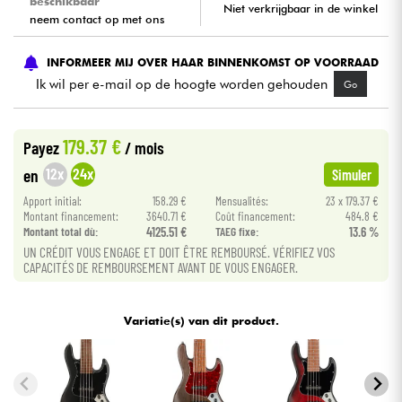
beschikbaar
Niet verkrijgbaar in de winkel
neem contact op met ons
Kabels & toebehoren
INFORMEER MIJ OVER HAAR BINNENKOMST OP VOORRAAD
Ik wil per e-mail op de hoogte worden gehouden
Go
HiFi
Sets
179.37 €
Payez
/ mois
12x
24x
en
Simuler
Bekijk onze merken
Apport initial:
158.29 €
Mensualités:
23 x 179.37 €
Montant financement:
3640.71 €
Coût financement:
484.8 €
Montant total dù:
4125.51 €
TAEG fixe:
13.6 %
UN CRÉDIT VOUS ENGAGE ET DOIT ÊTRE REMBOURSÉ. VÉRIFIEZ VOS
CAPACITÉS DE REMBOURSEMENT AVANT DE VOUS ENGAGER.
Variatie(s) van dit product.