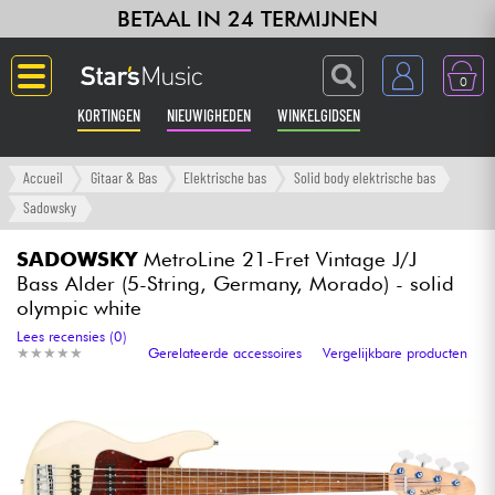
BETAAL IN 24 TERMIJNEN
0
KORTINGEN
NIEUWIGHEDEN
WINKELGIDSEN
Langue
Accueil
Gitaar & Bas
Elektrische bas
Solid body elektrische bas
Sadowsky
Gitaar & Bas
SADOWSKY
MetroLine 21-Fret Vintage J/J
Bass Alder (5-String, Germany, Morado) - solid
Versterker & Effecten
olympic white
Lees recensies (0)
Toetsenbord & Piano
★
★
★
★
★
★
★
★
★
★
Gerelateerde accessoires
Vergelijkbare producten
Synths & samplers
Home-studio