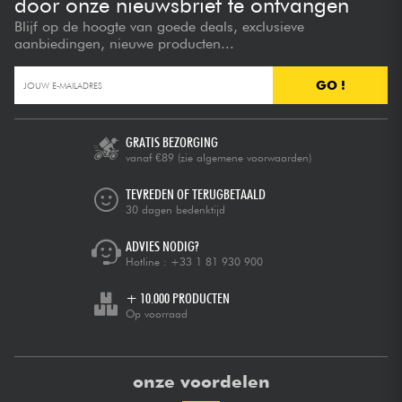
door onze nieuwsbrief te ontvangen
Blijf op de hoogte van goede deals, exclusieve
aanbiedingen, nieuwe producten...
GO !
GRATIS BEZORGING
vanaf €89
(zie algemene voorwaarden)
TEVREDEN OF TERUGBETAALD
30 dagen bedenktijd
ADVIES NODIG?
Hotline :
+33 1 81 930 900
+ 10.000 PRODUCTEN
Op voorraad
onze voordelen