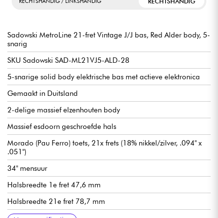
RECHTSHANDIG
RECHTSHANDIG / LINKSHANDIG
Sadowski MetroLine 21-fret Vintage J/J bas, Red Alder body, 5-
snarig
SKU Sadowski SAD-ML21VJ5-ALD-28
5-snarige solid body elektrische bas met actieve elektronica
Gemaakt in Duitsland
2-delige massief elzenhouten body
Massief esdoorn geschroefde hals
Morado (Pau Ferro) toets, 21x frets (18% nikkel/zilver, .094" x
.051")
34" mensuur
Halsbreedte 1e fret 47,6 mm
Halsbreedte 21e fret 78,7 mm
Halsdikte 1e fret 21,8 mm
Halsdikte 12e fret 23,6 mm
Sadowsky enkelspoels microfoon J-Style
Actieve Sadowsky 2-weg elektronica voorversterker
Volume
Balans
Vintage toonregeling (push/pull om voorversterker uit te
Treble / Bass (concentrische potmeters)
Sadowsky Quick String Release brug
Sadowsky Light Open Gear mechanisme
Verkocht met Sadowsky gigbag