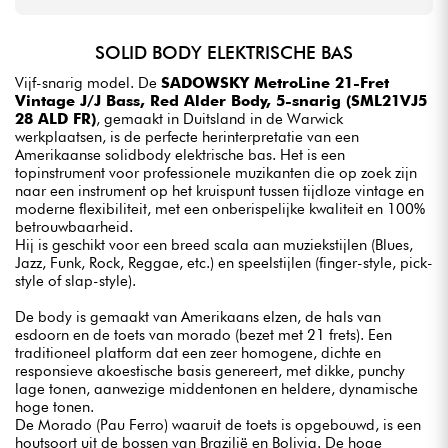
SOLID BODY ELEKTRISCHE BAS
Vijf-snarig model. De
SADOWSKY MetroLine 21-Fret
Vintage J/J Bass, Red Alder Body, 5-snarig (SML21VJ5
28 ALD FR)
, gemaakt in Duitsland in de Warwick
werkplaatsen, is de perfecte herinterpretatie van een
Amerikaanse solidbody elektrische bas. Het is een
topinstrument voor professionele muzikanten die op zoek zijn
naar een instrument op het kruispunt tussen tijdloze vintage en
moderne flexibiliteit, met een onberispelijke kwaliteit en 100%
betrouwbaarheid.
Hij is geschikt voor een breed scala aan muziekstijlen (Blues,
Jazz, Funk, Rock, Reggae, etc.) en speelstijlen (finger-style, pick-
style of slap-style).
De body is gemaakt van Amerikaans elzen, de hals van
esdoorn en de toets van morado (bezet met 21 frets). Een
traditioneel platform dat een zeer homogene, dichte en
responsieve akoestische basis genereert, met dikke, punchy
lage tonen, aanwezige middentonen en heldere, dynamische
hoge tonen.
De Morado (Pau Ferro) waaruit de toets is opgebouwd, is een
houtsoort uit de bossen van Brazilië en Bolivia. De hoge