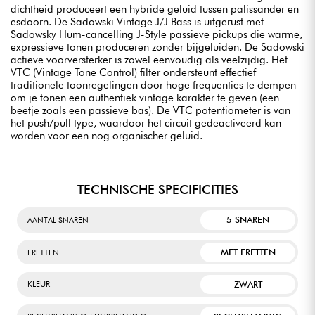
dichtheid produceert een hybride geluid tussen palissander en
esdoorn. De Sadowski Vintage J/J Bass is uitgerust met
Sadowsky Hum-cancelling J-Style passieve pickups die warme,
expressieve tonen produceren zonder bijgeluiden. De Sadowski
actieve voorversterker is zowel eenvoudig als veelzijdig. Het
VTC (Vintage Tone Control) filter ondersteunt effectief
traditionele toonregelingen door hoge frequenties te dempen
om je tonen een authentiek vintage karakter te geven (een
beetje zoals een passieve bas). De VTC potentiometer is van
het push/pull type, waardoor het circuit gedeactiveerd kan
worden voor een nog organischer geluid.
TECHNISCHE SPECIFICITIES
5 SNAREN
AANTAL SNAREN
MET FRETTEN
FRETTEN
ZWART
KLEUR