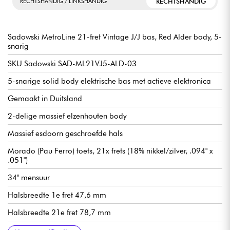
RECHTSHANDIG
RECHTSHANDIG / LINKSHANDIG
Sadowski MetroLine 21-fret Vintage J/J bas, Red Alder body, 5-
snarig
SKU Sadowski SAD-ML21VJ5-ALD-03
5-snarige solid body elektrische bas met actieve elektronica
Gemaakt in Duitsland
2-delige massief elzenhouten body
Massief esdoorn geschroefde hals
Morado (Pau Ferro) toets, 21x frets (18% nikkel/zilver, .094" x
.051")
34" mensuur
Halsbreedte 1e fret 47,6 mm
Halsbreedte 21e fret 78,7 mm
Halsdikte 1e fret 21,8 mm
Halsdikte 12e fret 23,6 mm
Sadowsky enkelspoels microfoon J-Style
Actieve Sadowsky 2-weg elektronica voorversterker
Volume
Balans
Vintage toonregeling (push/pull om voorversterker uit te
Treble / Bass (concentrische potmeters)
Sadowsky Quick String Release brug
Sadowsky Light Open Gear mechanisme
Verkocht met Sadowsky gigbag