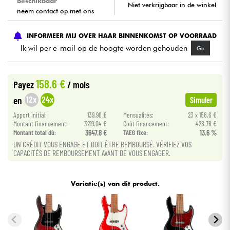
beschikbaar
Niet verkrijgbaar in de winkel
neem contact op met ons
Kabels & toebehoren
INFORMEER MIJ OVER HAAR BINNENKOMST OP VOORRAAD
Ik wil per e-mail op de hoogte worden gehouden
Go
HiFi
Sets
158.6 €
Payez
/ mois
12x
24x
en
Simuler
Bekijk onze merken
Apport initial:
139.96 €
Mensualités:
23 x 158.6 €
Montant financement:
3219.04 €
Coût financement:
428.76 €
Montant total dù:
3647.8 €
TAEG fixe:
13.6 %
UN CRÉDIT VOUS ENGAGE ET DOIT ÊTRE REMBOURSÉ. VÉRIFIEZ VOS
CAPACITÉS DE REMBOURSEMENT AVANT DE VOUS ENGAGER.
Variatie(s) van dit product.