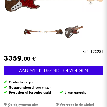
Hoofdtelefoon
Microfoon
DJ
Live Sound
Ref : 123231
Licht
3359
,00 €
Drums & percussie
AAN WINKELMAND TOEVOEGEN
Blaasinstrument
Gratis
bezorging
Gegarandeerd
lage prijzen
Tevreden
of
terugbetaald
3 jaar garantie
Viool & Quatuor
Op dit moment niet
Voorraad in de winkel
Kinderen