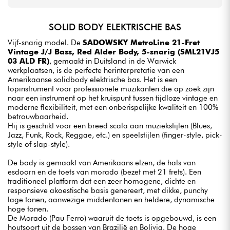
SOLID BODY ELEKTRISCHE BAS
Vijf-snarig model. De
SADOWSKY MetroLine 21-Fret
Vintage J/J Bass, Red Alder Body, 5-snarig (SML21VJ5
03 ALD FR)
, gemaakt in Duitsland in de Warwick
werkplaatsen, is de perfecte herinterpretatie van een
Amerikaanse solidbody elektrische bas. Het is een
topinstrument voor professionele muzikanten die op zoek zijn
naar een instrument op het kruispunt tussen tijdloze vintage en
moderne flexibiliteit, met een onberispelijke kwaliteit en 100%
betrouwbaarheid.
Hij is geschikt voor een breed scala aan muziekstijlen (Blues,
Jazz, Funk, Rock, Reggae, etc.) en speelstijlen (finger-style, pick-
style of slap-style).
De body is gemaakt van Amerikaans elzen, de hals van
esdoorn en de toets van morado (bezet met 21 frets). Een
traditioneel platform dat een zeer homogene, dichte en
responsieve akoestische basis genereert, met dikke, punchy
lage tonen, aanwezige middentonen en heldere, dynamische
hoge tonen.
De Morado (Pau Ferro) waaruit de toets is opgebouwd, is een
houtsoort uit de bossen van Brazilië en Bolivia. De hoge