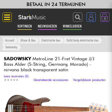
BETAAL IN 24 TERMIJNEN
0
KORTINGEN
NIEUWIGHEDEN
WINKELGIDSEN
Langue
Accueil
Gitaar & Bas
Elektrische bas
Solid body elektrische bas
Sadowsky
Gitaar & Bas
SADOWSKY
MetroLine 21-Fret Vintage J/J
Bass Alder (5-String, Germany, Morado) -
Versterker & Effecten
nirvana black transparent satin
Lees recensies (0)
Toetsenbord & Piano
★
★
★
★
★
★
★
★
★
★
Gerelateerde accessoires
Vergelijkbare producten
Synths & samplers
Home-studio