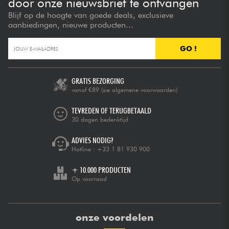
door onze nieuwsbrief te ontvangen
Blijf op de hoogte van goede deals, exclusieve
aanbiedingen, nieuwe producten...
GO !
GRATIS BEZORGING
vanaf €89
(zie algemene voorwaarden)
TEVREDEN OF TERUGBETAALD
30 dagen bedenktijd
ADVIES NODIG?
Hotline :
+33 1 81 930 900
+ 10.000 PRODUCTEN
Op voorraad
onze voordelen