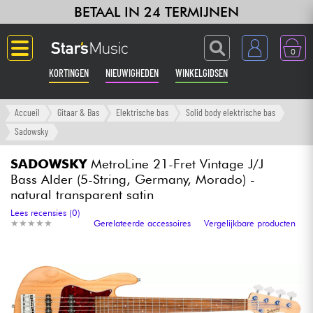
BETAAL IN 24 TERMIJNEN
0
KORTINGEN
NIEUWIGHEDEN
WINKELGIDSEN
Langue
Accueil
Gitaar & Bas
Elektrische bas
Solid body elektrische bas
Sadowsky
Gitaar & Bas
SADOWSKY
MetroLine 21-Fret Vintage J/J
Bass Alder (5-String, Germany, Morado) -
Versterker & Effecten
natural transparent satin
Lees recensies (0)
Toetsenbord & Piano
★
★
★
★
★
★
★
★
★
★
Gerelateerde accessoires
Vergelijkbare producten
Synths & samplers
Home-studio