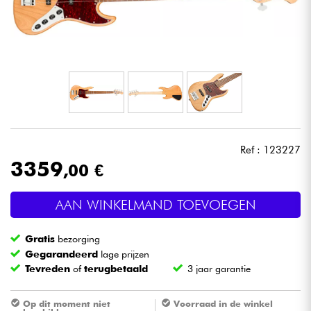
Hoofdtelefoon
Microfoon
DJ
Live Sound
Ref : 123227
Licht
3359
,00 €
Drums & percussie
AAN WINKELMAND TOEVOEGEN
Blaasinstrument
Gratis
bezorging
Gegarandeerd
lage prijzen
Tevreden
of
terugbetaald
3 jaar garantie
Viool & Quatuor
Op dit moment niet
Voorraad in de winkel
Kinderen