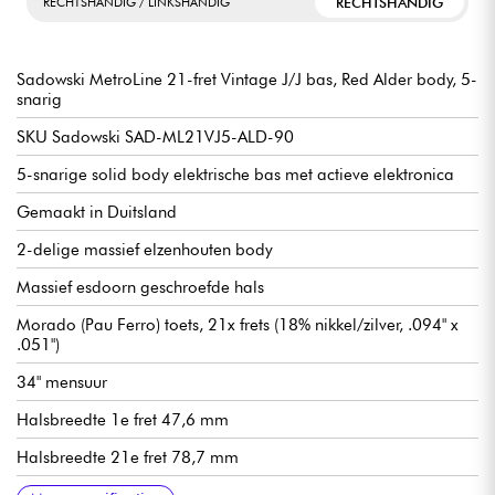
RECHTSHANDIG
RECHTSHANDIG / LINKSHANDIG
Sadowski MetroLine 21-fret Vintage J/J bas, Red Alder body, 5-
snarig
SKU Sadowski SAD-ML21VJ5-ALD-90
5-snarige solid body elektrische bas met actieve elektronica
Gemaakt in Duitsland
2-delige massief elzenhouten body
Massief esdoorn geschroefde hals
Morado (Pau Ferro) toets, 21x frets (18% nikkel/zilver, .094" x
.051")
34" mensuur
Halsbreedte 1e fret 47,6 mm
Halsbreedte 21e fret 78,7 mm
Halsdikte 1e fret 21,8 mm
Halsdikte 12e fret 23,6 mm
Sadowsky enkelspoels microfoon J-Style
Actieve Sadowsky 2-weg elektronica voorversterker
Volume
Balans
Vintage toonregeling (push/pull om voorversterker uit te
Treble / Bass (concentrische potmeters)
Sadowsky Quick String Release brug
Sadowsky Light Open Gear mechanisme
Verkocht met Sadowsky gigbag