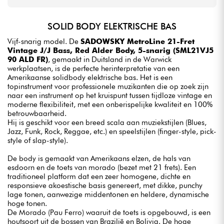
SOLID BODY ELEKTRISCHE BAS
Vijf-snarig model. De
SADOWSKY MetroLine 21-Fret
Vintage J/J Bass, Red Alder Body, 5-snarig (SML21VJ5
90 ALD FR)
, gemaakt in Duitsland in de Warwick
werkplaatsen, is de perfecte herinterpretatie van een
Amerikaanse solidbody elektrische bas. Het is een
topinstrument voor professionele muzikanten die op zoek zijn
naar een instrument op het kruispunt tussen tijdloze vintage en
moderne flexibiliteit, met een onberispelijke kwaliteit en 100%
betrouwbaarheid.
Hij is geschikt voor een breed scala aan muziekstijlen (Blues,
Jazz, Funk, Rock, Reggae, etc.) en speelstijlen (finger-style, pick-
style of slap-style).
De body is gemaakt van Amerikaans elzen, de hals van
esdoorn en de toets van morado (bezet met 21 frets). Een
traditioneel platform dat een zeer homogene, dichte en
responsieve akoestische basis genereert, met dikke, punchy
lage tonen, aanwezige middentonen en heldere, dynamische
hoge tonen.
De Morado (Pau Ferro) waaruit de toets is opgebouwd, is een
houtsoort uit de bossen van Brazilië en Bolivia. De hoge