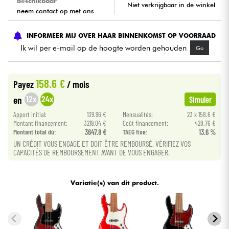
beschikbaar
Niet verkrijgbaar in de winkel
neem contact op met ons
Kabels & toebehoren
INFORMEER MIJ OVER HAAR BINNENKOMST OP VOORRAAD
Ik wil per e-mail op de hoogte worden gehouden
Go
HiFi
Sets
158.6 €
Payez
/ mois
12x
24x
en
Simuler
Bekijk onze merken
Apport initial:
139.96 €
Mensualités:
23 x 158.6 €
Montant financement:
3219.04 €
Coût financement:
428.76 €
Montant total dù:
3647.8 €
TAEG fixe:
13.6 %
UN CRÉDIT VOUS ENGAGE ET DOIT ÊTRE REMBOURSÉ. VÉRIFIEZ VOS
CAPACITÉS DE REMBOURSEMENT AVANT DE VOUS ENGAGER.
Variatie(s) van dit product.