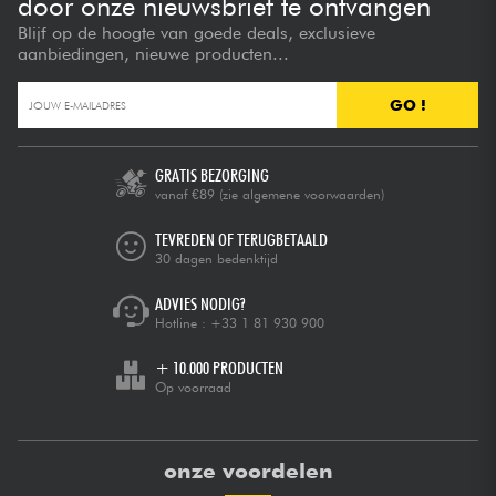
door onze nieuwsbrief te ontvangen
Blijf op de hoogte van goede deals, exclusieve
aanbiedingen, nieuwe producten...
GO !
GRATIS BEZORGING
vanaf €89
(zie algemene voorwaarden)
TEVREDEN OF TERUGBETAALD
30 dagen bedenktijd
ADVIES NODIG?
Hotline :
+33 1 81 930 900
+ 10.000 PRODUCTEN
Op voorraad
onze voordelen