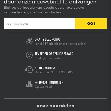
door onze nieuwsbrief te ontvangen
Blijf op de hoogte van goede deals, exclusieve
aanbiedingen, nieuwe producten...
GO !
GRATIS BEZORGING
vanaf €89
(zie algemene voorwaarden)
TEVREDEN OF TERUGBETAALD
30 dagen bedenktijd
ADVIES NODIG?
Hotline :
+33 1 81 930 900
+ 10.000 PRODUCTEN
Op voorraad
onze voordelen