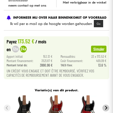
beschikbaar
Niet verkrijgbaar in de winkel
neem contact op met ons
Kabels & toebehoren
INFORMEER MIJ OVER HAAR BINNENKOMST OP VOORRAAD
Ik wil per e-mail op de hoogte worden gehouden
Go
HiFi
Sets
173.52 €
Payez
/ mois
12x
24x
en
Simuler
Bekijk onze merken
Apport initial:
153.13 €
Mensualités:
23 x 173.52 €
Montant financement:
3521.87 €
Coût financement:
469.09 €
Montant total dù:
3990.96 €
TAEG fixe:
13.6 %
UN CRÉDIT VOUS ENGAGE ET DOIT ÊTRE REMBOURSÉ. VÉRIFIEZ VOS
CAPACITÉS DE REMBOURSEMENT AVANT DE VOUS ENGAGER.
Variatie(s) van dit product.