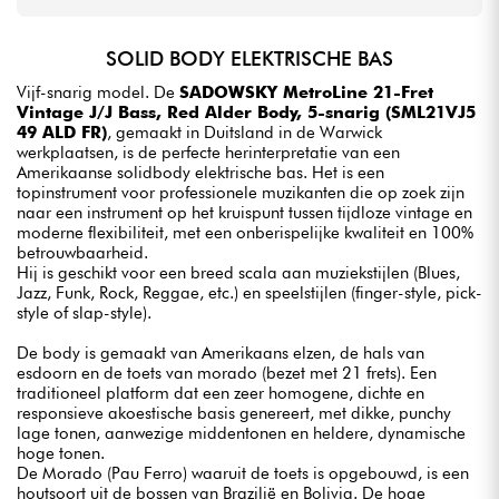
SOLID BODY ELEKTRISCHE BAS
Vijf-snarig model. De
SADOWSKY MetroLine 21-Fret
Vintage J/J Bass, Red Alder Body, 5-snarig (SML21VJ5
49 ALD FR)
, gemaakt in Duitsland in de Warwick
werkplaatsen, is de perfecte herinterpretatie van een
Amerikaanse solidbody elektrische bas. Het is een
topinstrument voor professionele muzikanten die op zoek zijn
naar een instrument op het kruispunt tussen tijdloze vintage en
moderne flexibiliteit, met een onberispelijke kwaliteit en 100%
betrouwbaarheid.
Hij is geschikt voor een breed scala aan muziekstijlen (Blues,
Jazz, Funk, Rock, Reggae, etc.) en speelstijlen (finger-style, pick-
style of slap-style).
De body is gemaakt van Amerikaans elzen, de hals van
esdoorn en de toets van morado (bezet met 21 frets). Een
traditioneel platform dat een zeer homogene, dichte en
responsieve akoestische basis genereert, met dikke, punchy
lage tonen, aanwezige middentonen en heldere, dynamische
hoge tonen.
De Morado (Pau Ferro) waaruit de toets is opgebouwd, is een
houtsoort uit de bossen van Brazilië en Bolivia. De hoge