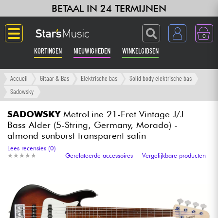
BETAAL IN 24 TERMIJNEN
0
KORTINGEN
NIEUWIGHEDEN
WINKELGIDSEN
Langue
Accueil
Gitaar & Bas
Elektrische bas
Solid body elektrische bas
Sadowsky
Gitaar & Bas
SADOWSKY
MetroLine 21-Fret Vintage J/J
Bass Alder (5-String, Germany, Morado) -
Versterker & Effecten
almond sunburst transparent satin
Lees recensies (0)
Toetsenbord & Piano
★
★
★
★
★
★
★
★
★
★
Gerelateerde accessoires
Vergelijkbare producten
Synths & samplers
Home-studio