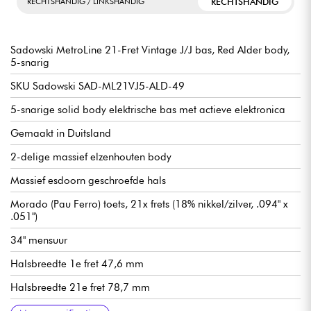
RECHTSHANDIG
RECHTSHANDIG / LINKSHANDIG
Sadowski MetroLine 21-Fret Vintage J/J bas, Red Alder body,
5-snarig
SKU Sadowski SAD-ML21VJ5-ALD-49
5-snarige solid body elektrische bas met actieve elektronica
Gemaakt in Duitsland
2-delige massief elzenhouten body
Massief esdoorn geschroefde hals
Morado (Pau Ferro) toets, 21x frets (18% nikkel/zilver, .094" x
.051")
34" mensuur
Halsbreedte 1e fret 47,6 mm
Halsbreedte 21e fret 78,7 mm
Halsdikte 1e fret 21,8 mm
Halsdikte 12e fret 23,6 mm
Sadowsky enkelspoels microfoon J-Style
Actieve Sadowsky 2-weg elektronica voorversterker
Volume
Balans
Vintage toonregeling (push/pull om voorversterker uit te
Treble / Bass (concentrische potmeters)
Sadowsky Quick String Release brug
Sadowsky Light Open Gear mechanisme
Verkocht met Sadowsky gigbag