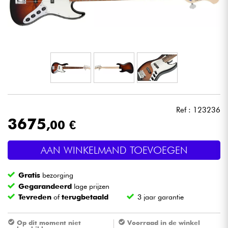
Hoofdtelefoon
Microfoon
DJ
Live Sound
Ref : 123236
Licht
3675
,00 €
Drums & percussie
AAN WINKELMAND TOEVOEGEN
Blaasinstrument
Gratis
bezorging
Gegarandeerd
lage prijzen
Tevreden
of
terugbetaald
3 jaar garantie
Viool & Quatuor
Op dit moment niet
Voorraad in de winkel
Kinderen