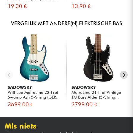
S...
19.30 €
13.90 €
VERGELIJK MET ANDERE(N) ELEKTRISCHE BAS
SADOWSKY
SADOWSKY
Will Lee MetroLine 22-Fret
MetroLine 21-Fret Vintage
Swamp Ash 5-String (GER...
J/J Bass Alder (5-String...
3699.00 €
3799.00 €
Mis niets