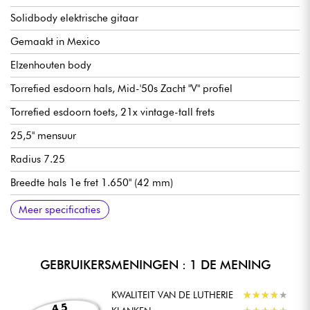
Solidbody elektrische gitaar
Gemaakt in Mexico
Elzenhouten body
Torrefied esdoorn hals, Mid-'50s Zacht "V" profiel
Torrefied esdoorn toets, 21x vintage-tall frets
25,5" mensuur
Radius 7.25
Breedte hals 1e fret 1.650" (42 mm)
Breedte hals 55,88 mm
Fender Custom Shop Fat '60 enkelspoels microfoon pickups
Hals pickup toon
Midden pickup toon
Pickupschakelaar met 5 posities
Vibrato Fender 6-Saddle Vintage-Style gesynchroniseerde
Fender Vintage-stijl stemmechanieken
Hoogglans afwerking
Verkocht met Fender gigbag
Meer specificaties
Tremolo met gebogen stalen zadels
GEBRUIKERSMENINGEN : 1 DE MENING
KWALITEIT VAN DE LUTHERIE
★
★
★
★
★
★
★
★
★
★
4,5