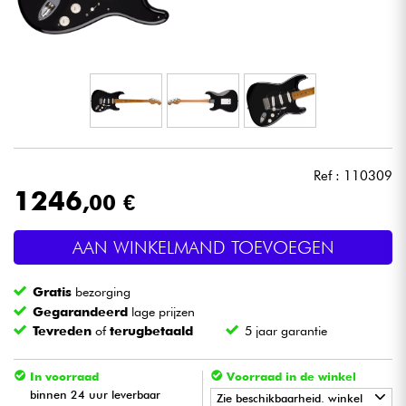
Hoofdtelefoon
Microfoon
DJ
Live Sound
Ref : 110309
1246
,00 €
Licht
AAN WINKELMAND TOEVOEGEN
Drums & percussie
Gratis
bezorging
Blaasinstrument
Gegarandeerd
lage prijzen
Tevreden
of
terugbetaald
5 jaar garantie
Viool & Quatuor
In voorraad
Voorraad in de winkel
binnen 24 uur leverbaar
Zie beschikbaarheid. winkel
Kinderen