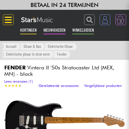
BETAAL IN 24 TERMIJNEN
0
KORTINGEN
NIEUWIGHEDEN
WINKELGIDSEN
Langue
Accueil
Gitaar & Bas
Elektrische Gitaar
Elektrische gitaar in strat vorm
Fender
Gitaar & Bas
FENDER
Vintera II '50s Stratocaster Ltd (MEX,
MN) - black
Versterker & Effecten
Lees recensies (1)
★
★
★
★
★
★
★
★
★
★
Gerelateerde accessoires
Vergelijkbare producten
Toetsenbord & Piano
Synths & samplers
Home-studio