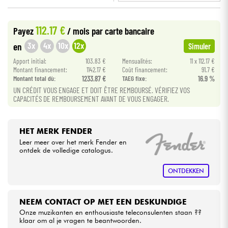
•
Star
'
S
Music
BORDEAUX
Kabels & toebehoren
112.17 €
Payez
/ mois
par carte bancaire
•
Star
'
S
Music
BRUGES
3x
4x
10x
12x
en
Simuler
HiFi
•
Apport initial:
103.83 €
Mensualités:
11 x 112.17 €
Star
'
S
Music
BRUXELLES
Montant financement:
1142.17 €
Coût financement:
91.7 €
Montant total dù:
1233.87 €
TAEG fixe:
16.9 %
Sets
•
Star
'
S
Music
LILLE
UN CRÉDIT VOUS ENGAGE ET DOIT ÊTRE REMBOURSÉ. VÉRIFIEZ VOS
CAPACITÉS DE REMBOURSEMENT AVANT DE VOUS ENGAGER.
Bekijk onze merken
•
Star
'
S
Music
LYON
•
Star
'
S
Music
PARIS
HET MERK FENDER
Leer meer over het merk Fender en
•
ontdek de volledige catalogus.
Star
'
S
Music
TOULOUSE
ONTDEKKEN
NEEM CONTACT OP MET EEN DESKUNDIGE
Onze muzikanten en enthousiaste teleconsulenten staan ??
klaar om al je vragen te beantwoorden.