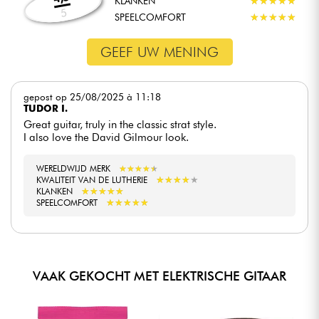
KLANKEN
★
★
★
★
★
★
★
★
★
★
5
SPEELCOMFORT
★
★
★
★
★
★
★
★
★
★
GEEF UW MENING
gepost op 25/08/2025 à 11:18
TUDOR I.
Great guitar, truly in the classic strat style.
I also love the David Gilmour look.
WERELDWIJD MERK
★
★
★
★
★
★
★
★
★
★
★
★
★
★
★
★
★
★
★
★
KWALITEIT VAN DE LUTHERIE
★
★
★
★
★
★
★
★
★
★
KLANKEN
★
★
★
★
★
★
★
★
★
★
SPEELCOMFORT
VAAK GEKOCHT MET ELEKTRISCHE GITAAR