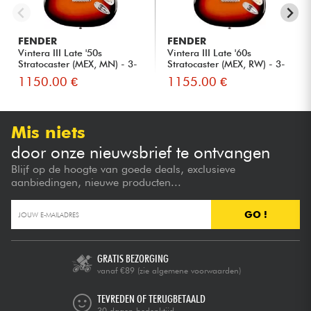
FENDER
FENDER
Vintera III Late '50s
Vintera III Late '60s
Stratocaster (MEX, MN) - 3-
Stratocaster (MEX, RW) - 3-
C...
C...
1150.00 €
1155.00 €
Mis niets
door onze nieuwsbrief te ontvangen
Blijf op de hoogte van goede deals, exclusieve
aanbiedingen, nieuwe producten...
GO !
GRATIS BEZORGING
vanaf €89
(zie algemene voorwaarden)
TEVREDEN OF TERUGBETAALD
30 dagen bedenktijd