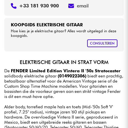
+33 181 930 900
email
KOOPGIDS ELEKTRISCHE GITAAR
Hoe kies je je elektrische gitaar? Alles wordt uitgelegd in deze
koopgids.
CONSULTEREN
ELEKTRISCHE GITAAR IN STRAT VORM
De
FENDER Limited Edition Vintera II '50s Stratocaster
solidbody elektrische gitaar
(0149022306)
biedt een prachtig,
betaalbaar alternatief voor de American Vintage serie of de
Custom Shop Time Machine modellen. Voor gitaristen en
bassisten die de voorkeur geven aan een strikt vintage Fender
is dit een must-have optie.
Alder body, torrefied maple hals en toets (Mid-'50s Soft 'V'
profiel, 7.25" radius), vintage jaren '60 stijl pickups en
hardware. De overvloedige Vintera II serie, geproduceerd in
Mexico, biedt een uitgebreide reeks gitaren en bassen
(Stratocaster 50/60/70, Telecaster 50/60, Telecaster Thinline,