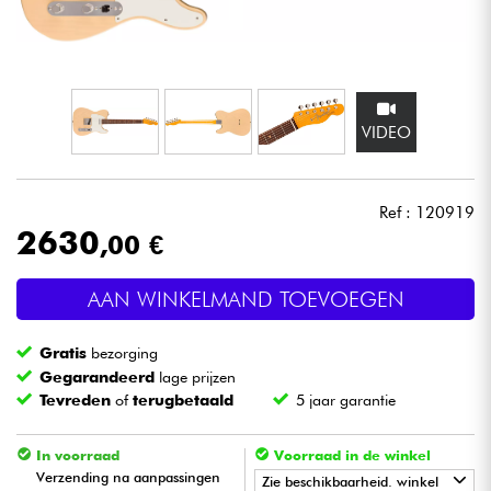
Hoofdtelefoon
Microfoon
VIDEO
DJ
Live Sound
Ref : 120919
2630
,00 €
Licht
AAN WINKELMAND TOEVOEGEN
Drums & percussie
Gratis
bezorging
Blaasinstrument
Gegarandeerd
lage prijzen
Tevreden
of
terugbetaald
5 jaar garantie
Viool & Quatuor
In voorraad
Voorraad in de winkel
Verzending na aanpassingen
Zie beschikbaarheid. winkel
Kinderen