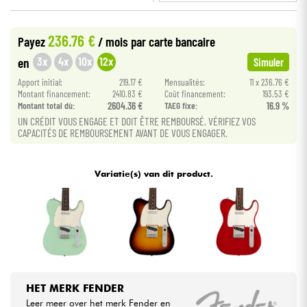
•
Star
'
S
Music
LYON
Kabels & toebehoren
236.76 €
Payez
/ mois
par carte bancaire
•
Star
'
S
Music
PARIS
3x
4x
10x
12x
en
Simuler
HiFi
•
Apport initial:
219.17 €
Mensualités:
11 x 236.76 €
Star
'
S
Music
TOULOUSE
Montant financement:
2410.83 €
Coût financement:
193.53 €
Montant total dù:
2604.36 €
TAEG fixe:
16.9 %
Sets
UN CRÉDIT VOUS ENGAGE ET DOIT ÊTRE REMBOURSÉ. VÉRIFIEZ VOS
CAPACITÉS DE REMBOURSEMENT AVANT DE VOUS ENGAGER.
Bekijk onze merken
Variatie(s) van dit product.
HET MERK FENDER
Leer meer over het merk Fender en