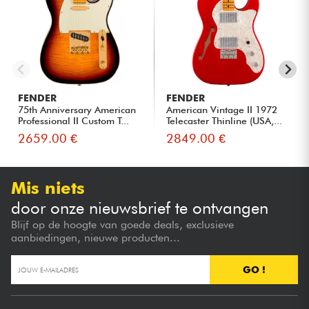
FENDER
FENDER
75th Anniversary American
American Vintage II 1972
Professional II Custom T...
Telecaster Thinline (USA,...
2659.00 €
2849.00 €
Mis niets
door onze nieuwsbrief te ontvangen
Blijf op de hoogte van goede deals, exclusieve
aanbiedingen, nieuwe producten...
GO !