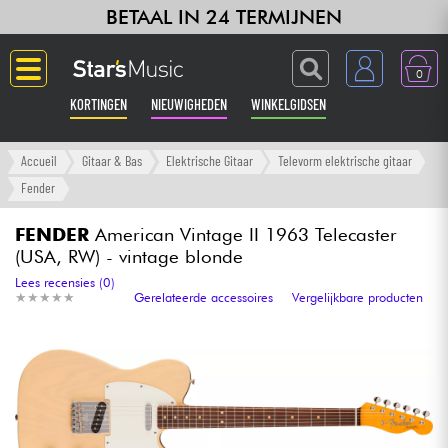
BETAAL IN 24 TERMIJNEN
0
KORTINGEN
NIEUWIGHEDEN
WINKELGIDSEN
Langue
Accueil
Gitaar & Bas
Elektrische Gitaar
Televorm elektrische gitaar
Fender
Gitaar & Bas
FENDER
American Vintage II 1963 Telecaster
(USA, RW) - vintage blonde
Versterker & Effecten
Lees recensies (0)
★
★
★
★
★
★
★
★
★
★
Gerelateerde accessoires
Vergelijkbare producten
Toetsenbord & Piano
Synths & samplers
Home-studio