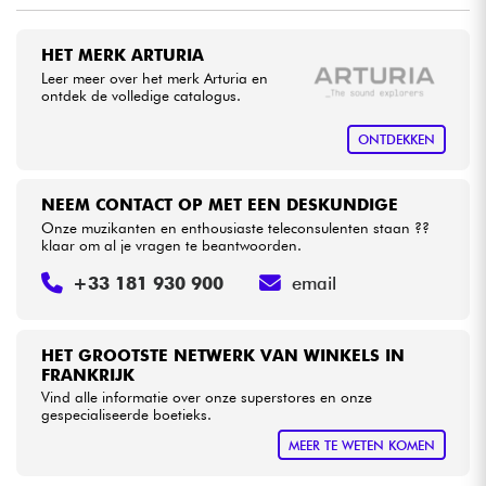
•
Star
'
S
Music
BORDEAUX
Kabels & toebehoren
HET MERK ARTURIA
•
Star
'
S
Music
LILLE
Leer meer over het merk Arturia en
ontdek de volledige catalogus.
HiFi
•
Star
'
S
Music
TOULOUSE
ONTDEKKEN
Sets
NEEM CONTACT OP MET EEN DESKUNDIGE
Bekijk onze merken
Onze muzikanten en enthousiaste teleconsulenten staan ??
klaar om al je vragen te beantwoorden.
+33 181 930 900
email
HET GROOTSTE NETWERK VAN WINKELS IN
FRANKRIJK
Vind alle informatie over onze superstores en onze
gespecialiseerde boetieks.
MEER TE WETEN KOMEN