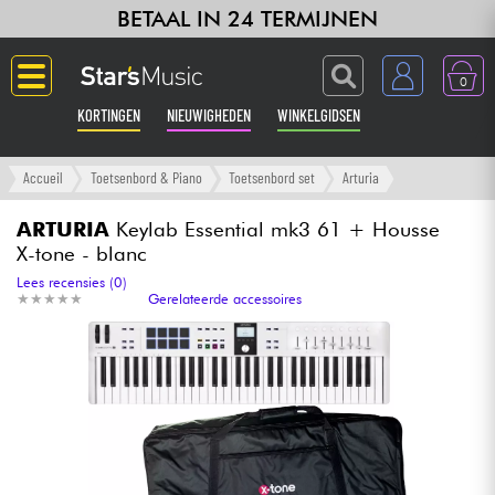
BETAAL IN 24 TERMIJNEN
0
KORTINGEN
NIEUWIGHEDEN
WINKELGIDSEN
Langue
Accueil
Toetsenbord & Piano
Toetsenbord set
Arturia
Gitaar & Bas
ARTURIA
Keylab Essential mk3 61 + Housse
X-tone - blanc
Versterker & Effecten
Lees recensies (0)
★
★
★
★
★
★
★
★
★
★
Gerelateerde accessoires
Toetsenbord & Piano
Synths & samplers
Home-studio