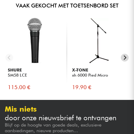
VAAK GEKOCHT MET TOETSENBORD SET
SHURE
X-TONE
SM58 LCE
xh 6000 Pied Micro
115.00 €
19.90 €
Mis niets
door onze nieuwsbrief te ontvangen
Blijf op de hoogte van goede deals, exclusieve
aanbiedingen, nieuwe producten...