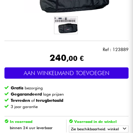
Hoofdtelefoon
Microfoon
DJ
Ref : 123889
Live Sound
240
,00 €
Licht
AAN WINKELMAND TOEVOEGEN
Drums & percussie
Gratis
bezorging
Gegarandeerd
lage prijzen
Blaasinstrument
Tevreden
of
terugbetaald
3 jaar garantie
Viool & Quatuor
In voorraad
Voorraad in de winkel
binnen 24 uur leverbaar
Zie beschikbaarheid. winkel
Kinderen