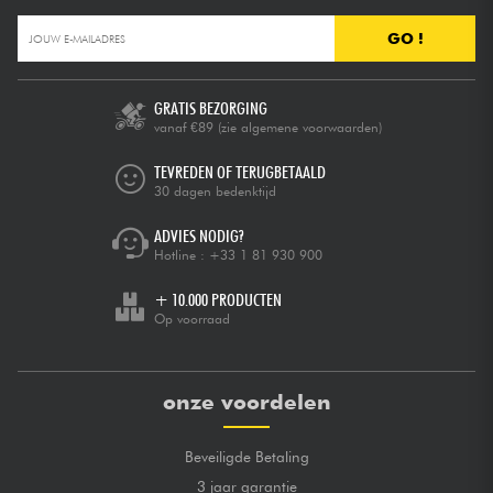
GO !
GRATIS BEZORGING
vanaf €89
(zie algemene voorwaarden)
TEVREDEN OF TERUGBETAALD
30 dagen bedenktijd
ADVIES NODIG?
Hotline :
+33 1 81 930 900
+ 10.000 PRODUCTEN
Op voorraad
onze voordelen
Beveiligde Betaling
3 jaar garantie