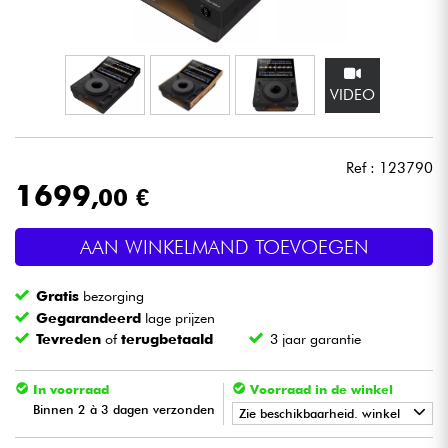
Hoofdtelefoon
Microfoon
VIDEO
DJ
Ref : 123790
Live Sound
1699
,00 €
Licht
AAN WINKELMAND TOEVOEGEN
Drums & percussie
Gratis
bezorging
Gegarandeerd
lage prijzen
Blaasinstrument
Tevreden
of
terugbetaald
3 jaar garantie
In voorraad
Voorraad in de winkel
Viool & Quatuor
Binnen 2 à 3 dagen verzonden
Zie beschikbaarheid. winkel
Kinderen