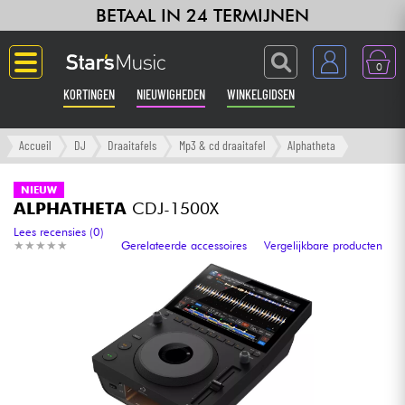
BETAAL IN 24 TERMIJNEN
0
KORTINGEN
NIEUWIGHEDEN
WINKELGIDSEN
Langue
Accueil
DJ
Draaitafels
Mp3 & cd draaitafel
Alphatheta
Gitaar & Bas
NIEUW
ALPHATHETA
CDJ-1500X
Versterker & Effecten
Lees recensies (0)
★
★
★
★
★
★
★
★
★
★
Gerelateerde accessoires
Vergelijkbare producten
Toetsenbord & Piano
Synths & samplers
Home-studio