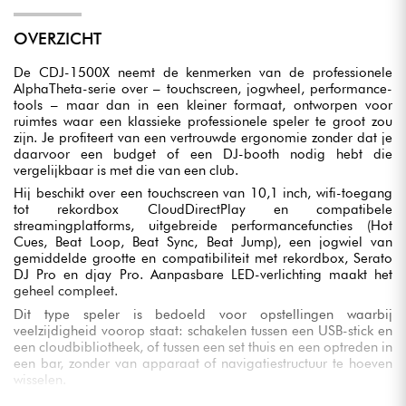
OVERZICHT
De CDJ-1500X neemt de kenmerken van de professionele
AlphaTheta-serie over – touchscreen, jogwheel, performance-
tools – maar dan in een kleiner formaat, ontworpen voor
ruimtes waar een klassieke professionele speler te groot zou
zijn. Je profiteert van een vertrouwde ergonomie zonder dat je
daarvoor een budget of een DJ-booth nodig hebt die
vergelijkbaar is met die van een club.
Hij beschikt over een touchscreen van 10,1 inch, wifi-toegang
tot rekordbox CloudDirectPlay en compatibele
streamingplatforms, uitgebreide performancefuncties (Hot
Cues, Beat Loop, Beat Sync, Beat Jump), een jogwiel van
gemiddelde grootte en compatibiliteit met rekordbox, Serato
DJ Pro en djay Pro. Aanpasbare LED-verlichting maakt het
geheel compleet.
Dit type speler is bedoeld voor opstellingen waarbij
veelzijdigheid voorop staat: schakelen tussen een USB-stick en
een cloudbibliotheek, of tussen een set thuis en een optreden in
een bar, zonder van apparaat of navigatiestructuur te hoeven
wisselen.