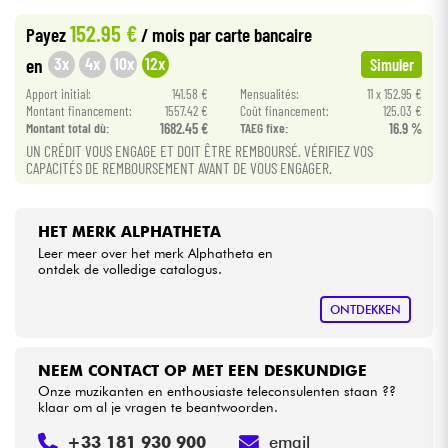
•
Star
'
S
Music
BRUXELLES
152.95 €
Payez
/ mois
par carte bancaire
Kabels & toebehoren
3x
4x
10x
12x
en
Simuler
Apport initial:
141.58 €
Mensualités:
11 x 152.95 €
HiFi
Montant financement:
1557.42 €
Coût financement:
125.03 €
Montant total dù:
1682.45 €
TAEG fixe:
16.9 %
UN CRÉDIT VOUS ENGAGE ET DOIT ÊTRE REMBOURSÉ. VÉRIFIEZ VOS
Sets
CAPACITÉS DE REMBOURSEMENT AVANT DE VOUS ENGAGER.
Bekijk onze merken
HET MERK ALPHATHETA
Leer meer over het merk Alphatheta en
ontdek de volledige catalogus.
ONTDEKKEN
NEEM CONTACT OP MET EEN DESKUNDIGE
Onze muzikanten en enthousiaste teleconsulenten staan ??
klaar om al je vragen te beantwoorden.
+33 181 930 900
email