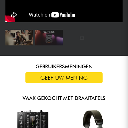
WI-FI-TOEGANG TOT DE CLOUD EN
STREAMINGPLATFORMS
De ingebouwde Wi-Fi biedt directe toegang tot je rekordbox
CloudDirectPlay-bibliotheek en tot compatibele
streamingdiensten zoals Apple Music, Beatport Streaming of
TIDAL (afhankelijk van je abonnement). In tegenstelling tot een
speler die beperkt is tot een USB-stick, hoef je je muziek niet
van tevoren voor te bereiden: je komt aan bij je vaste optreden
of een eenmalig optreden en hebt direct vanuit de speler
toegang tot je volledige catalogus.
GEBRUIKERSMENINGEN
GEEF UW MENING
PERFORMANCE-TOOLS OM NAUWKEURIGE
OVERGANGEN TE CREËREN
VAAK GEKOCHT MET DRAAITAFELS
Met de 8 Hot Cues en de functies Beat Loop, Beat Sync en Beat
Jump kun je nauwkeurige overgangen creëren en direct de
belangrijkste punten in je nummers vinden. Dit zijn dezelfde
tools als op de professionele AlphaTheta-spelers, maar dan in
een compact formaat. Zowel in de club als in de bar behoud je