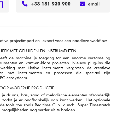
+33 181 930 900
email
N
tive projectimport en -export voor een naadloze workflow.
THEEK MET GELUIDEN EN INSTRUMENTEN
eeft de machine je toegang tot een enorme verzameling
nstrumenten en kant-en-klare projecten. Nieuwe plug-ins die
werking met Native Instruments vergroten de creatieve
er, met instrumenten en processen die speciaal zijn
MPC ecosysteem.
VOOR MODERNE PRODUCTIE
n je drums, bas, zang of melodische elementen afzonderlijk
zodat je er onafhankelijk aan kunt werken. Het optionele
de tools toe zoals Realtime Clip Launch, Super Timestretch
e mogelijkheden nog verder uit te breiden.