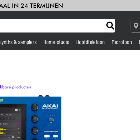
AAL IN 24 TERMIJNEN
Synths & samplers
Home-studio
Hoofdtelefoon
Microfoon
Versterker & Effecten
Home-studio
ijkbare producten
DJ
Drums & percussie
Kinderen