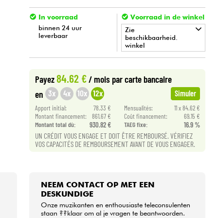
In voorraad
Voorraad in de winkel
binnen 24 uur
Zie
leverbaar
beschikbaarheid.
winkel
•
Star
'
S
Music
BORDEAUX
84.62 €
Payez
/ mois
par carte bancaire
•
Star
'
S
Music
BRUGES
3x
4x
10x
12x
en
Simuler
•
Apport initial:
78.33 €
Mensualités:
11 x 84.62 €
Star
'
S
Music
LYON
Montant financement:
861.67 €
Coût financement:
69.15 €
Montant total dù:
930.82 €
TAEG fixe:
16.9 %
•
Star
'
S
Music
PARIS
UN CRÉDIT VOUS ENGAGE ET DOIT ÊTRE REMBOURSÉ. VÉRIFIEZ
VOS CAPACITÉS DE REMBOURSEMENT AVANT DE VOUS ENGAGER.
NEEM CONTACT OP MET EEN
DESKUNDIGE
Onze muzikanten en enthousiaste teleconsulenten
staan ??klaar om al je vragen te beantwoorden.