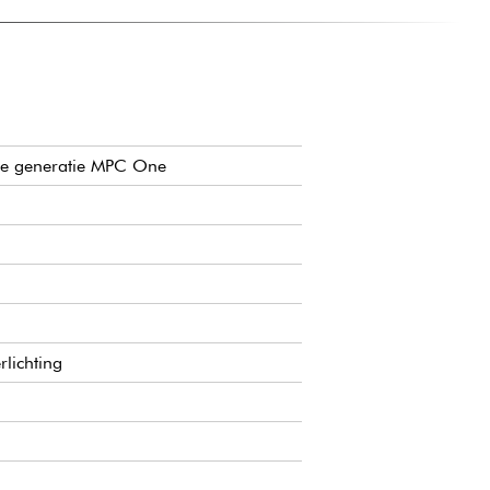
RODUCT
 profiteren van de MPC workflow in een compact formaat.
 zijn naar een krachtig stand-alone workstation dat niet
 computer.
+ gebruikers die willen profiteren van de volgende
ste generatie MPC One
mponeren met behulp van sampling, sequencing en
ve-artiesten die op zoek zijn naar een echt draagbare
lichting