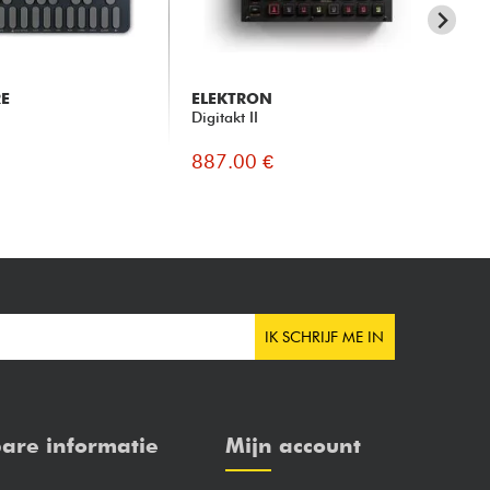
E
ELEKTRON
K
Digitakt II
Vo
887.00 €
13
IK SCHRIJF ME IN
are informatie
Mijn account