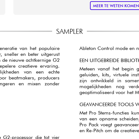
MEER TE WETEN KOME
SAMPLER
neratie van het populaire
Ableton Control mode en na
, sneller en beter uitgerust
 de nieuwe achtkernige G2
EEN UITGEBREIDE BIBLIO
lere creatieve ervaring.
Meteen vanaf het begin g
ijkheden van een echte
geluiden, kits, virtuele i
 voor beatmakers, producers
zijn ontwikkeld in samen
angeren en mixen zonder
mogelijkheden nog verd
geoptimaliseerd voor het 
GEAVANCEERDE TOOLS 
Met Pro Stems-functies ku
van een opname scheiden, 
Pro Pack voegt geavanceer
en Re-Pitch om de creatiev
G2-processor die tot vier