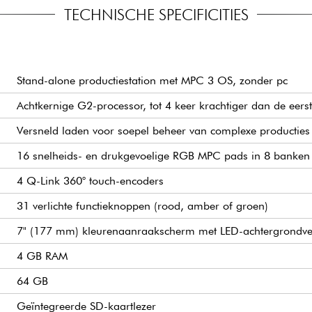
TECHNISCHE SPECIFICITIES
VOOR WIE IS DIT P
 grotere projecten werken
j deze technologie kun je
Beatmakers die willen
ponsieve werking.
Producers die op zoek
afhankelijk is van een
Stand-alone productiestation met MPC 3 OS, zonder pc
MPC One of MPC One
 maximaal 24 audiokanalen
Achtkernige G2-processor, tot 4 keer krachtiger dan de eer
generatie prestaties.
t maakt ook direct samplen
uter mogelijk, waardoor
Muzikanten die co
Versneld laden voor soepel beheer van complexe producties
vingerdrummen.
16 snelheids- en drukgevoelige RGB MPC pads in 8 banken
Contentmakers en li
VINGEN
productiestudio.
4 Q-Link 360° touch-encoders
raten, waaronder sommige
ikers profiteren ook van de
31 verlichte functieknoppen (rood, amber of groen)
7" (177 mm) kleurenaanraakscherm met LED-achtergrondver
4 GB RAM
64 GB
Geïntegreerde SD-kaartlezer