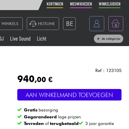
KORTINGEN
NIEUWIGHEDEN
WINKELGIDSEN
BE
WINKELS
HOTLINE
0
France
DJ
Live Sound
Licht
de catégories
Belgique
Toetsenbord & Piano
España
Hoofdtelefoon
Deutschland
Ref : 123105
940
,00 €
Nederland
Live Sound
English
AAN WINKELMAND TOEVOEGEN
Blaasinstrument
Gratis
bezorging
Kabels & toebehoren
Gegarandeerd
lage prijzen
Tevreden
of
terugbetaald
3 jaar garantie