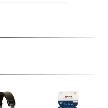
jn
k verkrijgbaar)
len)
ace, bidirectionele audio/MIDI-
 computer, compatibel met USB Class