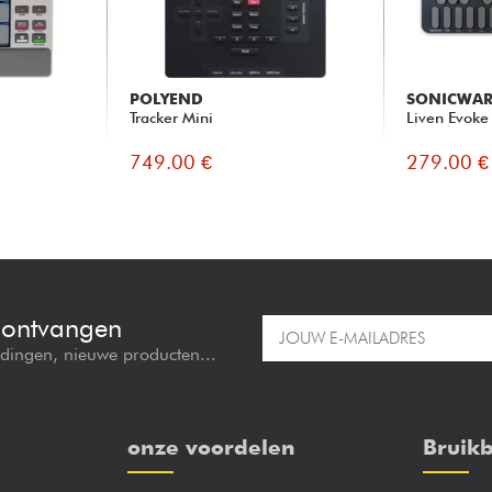
POLYEND
SONICWAR
Tracker Mini
Liven Evoke
749.00 €
279.00 €
e ontvangen
edingen, nieuwe producten...
onze voordelen
Bruikb