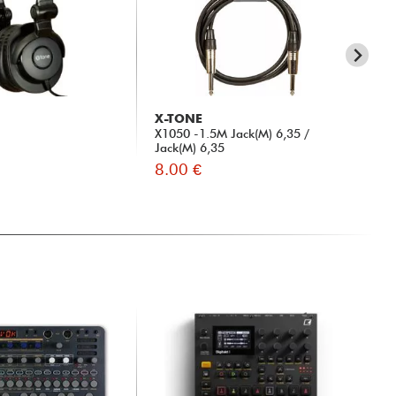
X-TONE
SH
X1050 -1.5M Jack(M) 6,35 /
SM
Jack(M) 6,35
8.00 €
11