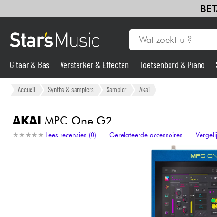
BET
Gitaar & Bas
Versterker & Effecten
Toetsenbord & Piano
Gitaar & Bas
Accueil
Synths & samplers
Sampler
Akai
Synths & samplers
AKAI
MPC One G2
★
★
★
★
★
★
★
★
★
★
Lees recensies (0)
Gerelateerde accessoires
Vergel
Microfoon
Licht
Viool & Quatuor