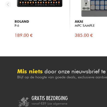
ROLAND
AKAI
P-6
MPC SAMPLE
189.00 €
385.00 €
Mis niets
door onze nieuwsbrief t
Blijf op de hoogte van goede deals, exclusieve aanbi
GRATIS BEZORGING
vanaf €89
(zie algemene