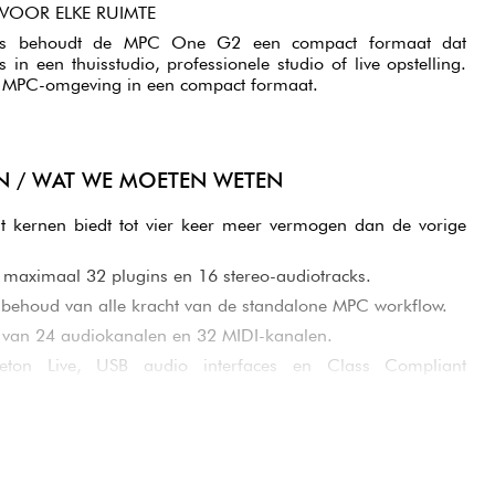
VOOR ELKE RUIMTE
ties behoudt de MPC One G2 een compact formaat dat
s in een thuisstudio, professionele studio of live opstelling.
 de MPC-omgeving in een compact formaat.
N / WAT WE MOETEN WETEN
t kernen biedt tot vier keer meer vermogen dan de vorige
n maximaal 32 plugins en 16 stereo-audiotracks.
behoud van alle kracht van de standalone MPC workflow.
 van 24 audiokanalen en 32 MIDI-kanalen.
eton Live, USB audio interfaces en Class Compliant
g voor produceren, samplen, arrangeren en mixen zonder