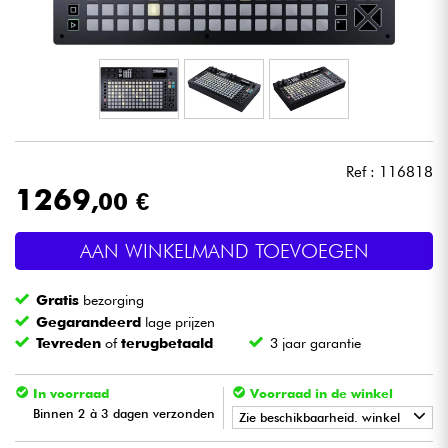
Hoofdtelefoon
Microfoon
DJ
Ref : 116818
Live Sound
1269
,00 €
Licht
AAN WINKELMAND TOEVOEGEN
Drums & percussie
Gratis
bezorging
Gegarandeerd
lage prijzen
Blaasinstrument
Tevreden
of
terugbetaald
3 jaar garantie
Viool & Quatuor
In voorraad
Voorraad in de winkel
Binnen 2 à 3 dagen verzonden
Zie beschikbaarheid. winkel
Kinderen