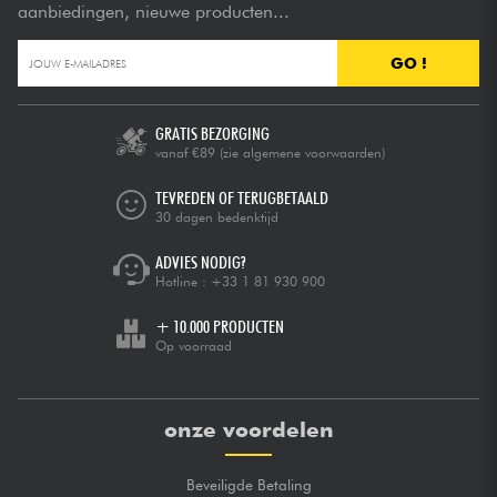
aanbiedingen, nieuwe producten...
GO !
GRATIS BEZORGING
vanaf €89
(zie algemene voorwaarden)
TEVREDEN OF TERUGBETAALD
30 dagen bedenktijd
ADVIES NODIG?
Hotline :
+33 1 81 930 900
+ 10.000 PRODUCTEN
Op voorraad
onze voordelen
Beveiligde Betaling