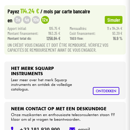
•
Star
'
S
Music
BORDEAUX
114.24 €
Payez
/ mois
par carte bancaire
•
Kabels & toebehoren
Star
'
S
Music
BRUXELLES
3x
4x
10x
12x
en
Simuler
•
Apport initial:
105.75 €
Mensualités:
11 x 114.24 €
Star
'
S
Music
LILLE
HiFi
Montant financement:
1163.25 €
Coût financement:
93.39 €
Montant total dù:
1256.64 €
TAEG fixe:
16.9 %
•
Star
'
S
Music
LYON
UN CRÉDIT VOUS ENGAGE ET DOIT ÊTRE REMBOURSÉ. VÉRIFIEZ VOS
Sets
CAPACITÉS DE REMBOURSEMENT AVANT DE VOUS ENGAGER.
•
Star
'
S
Music
PARIS
Bekijk onze merken
•
Star
'
S
Music
TOULOUSE
HET MERK SQUARP
INSTRUMENTS
Leer meer over het merk Squarp
instruments en ontdek de volledige
catalogus.
ONTDEKKEN
NEEM CONTACT OP MET EEN DESKUNDIGE
Onze muzikanten en enthousiaste teleconsulenten staan ??
klaar om al je vragen te beantwoorden.
+33 181 930 900
email