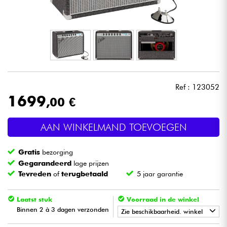
Hoofdtelefoon
Microfoon
DJ
Ref : 123052
Live Sound
1699
,00 €
Licht
AAN WINKELMAND TOEVOEGEN
Drums & percussie
Gratis
bezorging
Gegarandeerd
lage prijzen
Blaasinstrument
Tevreden
of
terugbetaald
5 jaar garantie
Viool & Quatuor
Laatst stuk
Voorraad in de winkel
Binnen 2 à 3 dagen verzonden
Zie beschikbaarheid. winkel
Kinderen