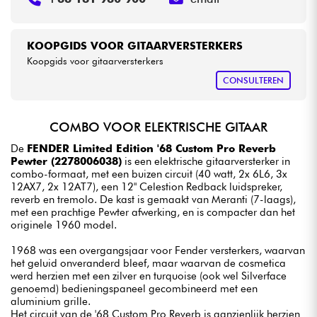
KOOPGIDS VOOR GITAARVERSTERKERS
Koopgids voor gitaarversterkers
CONSULTEREN
COMBO VOOR ELEKTRISCHE GITAAR
De
FENDER Limited Edition '68 Custom Pro Reverb
Pewter (2278006038)
is een elektrische gitaarversterker in
combo-formaat, met een buizen circuit (40 watt, 2x 6L6, 3x
12AX7, 2x 12AT7), een 12" Celestion Redback luidspreker,
reverb en tremolo. De kast is gemaakt van Meranti (7-laags),
met een prachtige Pewter afwerking, en is compacter dan het
originele 1960 model.
1968 was een overgangsjaar voor Fender versterkers, waarvan
het geluid onveranderd bleef, maar waarvan de cosmetica
werd herzien met een zilver en turquoise (ook wel Silverface
genoemd) bedieningspaneel gecombineerd met een
aluminium grille.
Het circuit van de '68 Custom Pro Reverb is aanzienlijk herzien