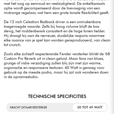
met het oog op eenvoud en veelzijdigheid. De enkelkanaals
optie wordt gecompenseerd door de toevoeging van een
midrange regelaar, wat hem een grote tonale flexibiliteit geeft.
De 12 inch Celestion Redback driver is een onmiskenbare
toegevoegde waarde. Zelfs bij hoog volume blijft de bas
stevig, het middenbereik consistent en de hoge tonen helder.
Hij draagt bij aan de nerveuze, duidelijke respons waarmee
elke nuance van je spel kan worden gereproduceerd, van clean
tot crunch.
Zoals elke zichzelf respecterende Fender versterker blinkt de '68
Custom Pro Reverb uit in clean geluid. Maar fans van blues,
grunge of indie verzadiging zullen blij zijn met zijn warme,
organische en responsieve texturen. 40 Watt is genoeg voor
gebruik op de meeste podia, maar hij zal ook wonderen doen
in de opnamestudio.
TECHNISCHE SPECIFICITIES
30 TOT 49 WATT
KRACHT GITAARVERSTERKER