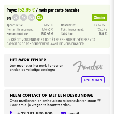
•
Star
'
S
Music
BRUXELLES
152.95 €
Payez
/ mois
par carte bancaire
•
Kabels & toebehoren
Star
'
S
Music
LYON
3x
4x
10x
12x
en
Simuler
Apport initial:
141.58 €
Mensualités:
11 x 152.95 €
HiFi
Montant financement:
1557.42 €
Coût financement:
125.03 €
Montant total dù:
1682.45 €
TAEG fixe:
16.9 %
UN CRÉDIT VOUS ENGAGE ET DOIT ÊTRE REMBOURSÉ. VÉRIFIEZ VOS
Sets
CAPACITÉS DE REMBOURSEMENT AVANT DE VOUS ENGAGER.
Bekijk onze merken
HET MERK FENDER
Leer meer over het merk Fender en
ontdek de volledige catalogus.
ONTDEKKEN
NEEM CONTACT OP MET EEN DESKUNDIGE
Onze muzikanten en enthousiaste teleconsulenten staan ??
klaar om al je vragen te beantwoorden.
+33 181 930 900
email