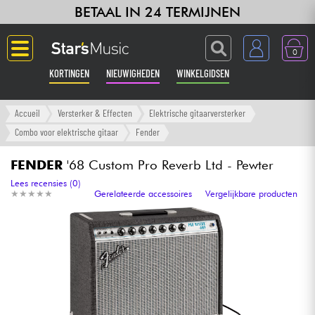
BETAAL IN 24 TERMIJNEN
0
KORTINGEN
NIEUWIGHEDEN
WINKELGIDSEN
Langue
Accueil
Versterker & Effecten
Elektrische gitaarversterker
Combo voor elektrische gitaar
Fender
Gitaar & Bas
FENDER
'68 Custom Pro Reverb Ltd - Pewter
Versterker & Effecten
Lees recensies (0)
★
★
★
★
★
★
★
★
★
★
Gerelateerde accessoires
Vergelijkbare producten
Toetsenbord & Piano
Synths & samplers
Home-studio