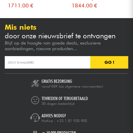
1711.00 €
1844.00 €
Mis niets
door onze nieuwsbrief te ontvangen
Blijf op de hoogte van goede deals, exclusieve
aanbiedingen, nieuwe producten...
GO !
GRATIS BEZORGING
vanaf €89
(zie algemene voorwaarden)
TEVREDEN OF TERUGBETAALD
30 dagen bedenktijd
ADVIES NODIG?
Hotline :
+33 1 81 930 900
+ 10.000 PRODUCTEN