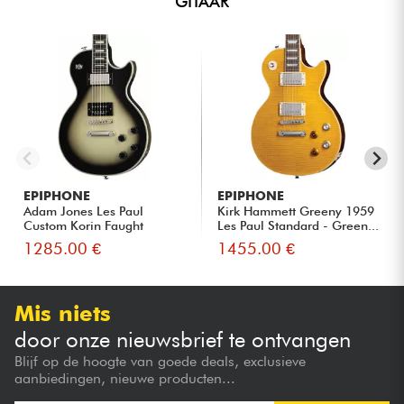
GITAAR
EPIPHONE
EPIPHONE
Adam Jones Les Paul
Kirk Hammett Greeny 1959
Custom Korin Faught
Les Paul Standard - Green...
Sensation ...
1285.00 €
1455.00 €
Mis niets
door onze nieuwsbrief te ontvangen
Blijf op de hoogte van goede deals, exclusieve
aanbiedingen, nieuwe producten...