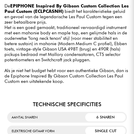
De
EPIPHONE Inspired By Gibson Custom Collection Les
Paul Custom (ECLPCASNH)
biedt het karakteristieke geluid
en gevoel van de legendarische Les Paul Custom tegen een
zeer betaalbare prijs.
Het is een goed gemaakt, traditioneel vervaardigd instrument
met een mahonie body en maple top, een gelijmde hals in de
ouderwetse "long neck tenon" stijl (voor meer stabiliteit en
betere sustain) in mahonie (Modern Medium C profiel), Ebben
toets, vintage-style Gibson USA 498T (brug) en 490R (hals)
pickups bedraad met Mallory condensatoren, CTS selector
potentiometers en Switchcraft jack pluggen.
Als je niet het budget hebt voor een authentieke Gibson, dan is
de Epiphone Inspired By Gibson Custom Collection Les Paul
Custom een uitstekende koop.
TECHNISCHE SPECIFICITIES
6 SNAREN
AANTAL SNAREN
SINGLE CUT
ELEKTRISCHE GITAAR VORM