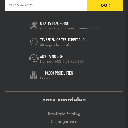
GO !
GRATIS BEZORGING
vanaf €89
(zie algemene voorwaarden)
TEVREDEN OF TERUGBETAALD
30 dagen bedenktijd
ADVIES NODIG?
Hotline :
+33 1 81 930 900
+ 10.000 PRODUCTEN
Op voorraad
onze voordelen
Beveiligde Betaling
3 jaar garantie