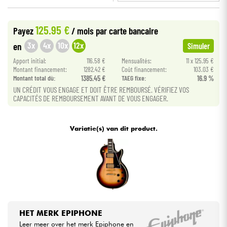
•
Star
'
S
Music
LILLE
Kabels & toebehoren
125.95 €
Payez
/ mois
par carte bancaire
•
Star
'
S
Music
PARIS
3x
4x
10x
12x
en
Simuler
HiFi
Apport initial:
116.58 €
Mensualités:
11 x 125.95 €
Montant financement:
1282.42 €
Coût financement:
103.03 €
Montant total dù:
1385.45 €
TAEG fixe:
16.9 %
Sets
UN CRÉDIT VOUS ENGAGE ET DOIT ÊTRE REMBOURSÉ. VÉRIFIEZ VOS
CAPACITÉS DE REMBOURSEMENT AVANT DE VOUS ENGAGER.
Bekijk onze merken
Variatie(s) van dit product.
HET MERK EPIPHONE
Leer meer over het merk Epiphone en