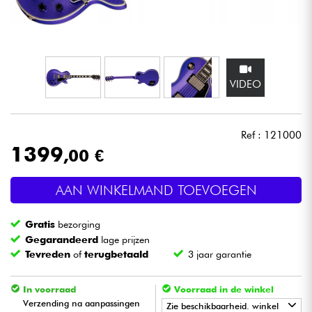
Hoofdtelefoon
Microfoon
VIDEO
DJ
Live Sound
Ref : 121000
1399
,00 €
Licht
AAN WINKELMAND TOEVOEGEN
Drums & percussie
Gratis
bezorging
Blaasinstrument
Gegarandeerd
lage prijzen
Tevreden
of
terugbetaald
3 jaar garantie
Viool & Quatuor
In voorraad
Voorraad in de winkel
Verzending na aanpassingen
Zie beschikbaarheid. winkel
Kinderen