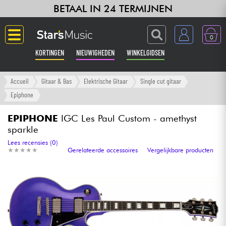
BETAAL IN 24 TERMIJNEN
0
KORTINGEN
NIEUWIGHEDEN
WINKELGIDSEN
Langue
Accueil
Gitaar & Bas
Elektrische Gitaar
Single cut gitaar
Epiphone
Gitaar & Bas
EPIPHONE
IGC Les Paul Custom - amethyst
sparkle
Versterker & Effecten
Lees recensies (0)
★
★
★
★
★
★
★
★
★
★
Gerelateerde accessoires
Vergelijkbare producten
Toetsenbord & Piano
Synths & samplers
Home-studio