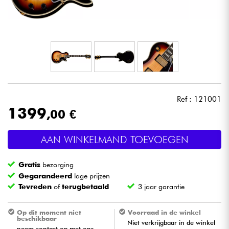
Hoofdtelefoon
Microfoon
DJ
Live Sound
Ref : 121001
1399
,00 €
Licht
AAN WINKELMAND TOEVOEGEN
Drums & percussie
Gratis
bezorging
Blaasinstrument
Gegarandeerd
lage prijzen
Tevreden
of
terugbetaald
3 jaar garantie
Viool & Quatuor
Op dit moment niet
Voorraad in de winkel
beschikbaar
Niet verkrijgbaar in de winkel
Kinderen
neem contact op met ons