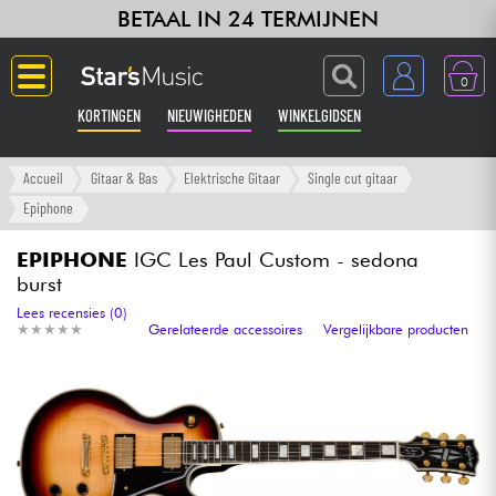
BETAAL IN 24 TERMIJNEN
0
KORTINGEN
NIEUWIGHEDEN
WINKELGIDSEN
Langue
Accueil
Gitaar & Bas
Elektrische Gitaar
Single cut gitaar
Epiphone
Gitaar & Bas
EPIPHONE
IGC Les Paul Custom - sedona
burst
Versterker & Effecten
Lees recensies (0)
★
★
★
★
★
★
★
★
★
★
Gerelateerde accessoires
Vergelijkbare producten
Toetsenbord & Piano
Synths & samplers
Home-studio