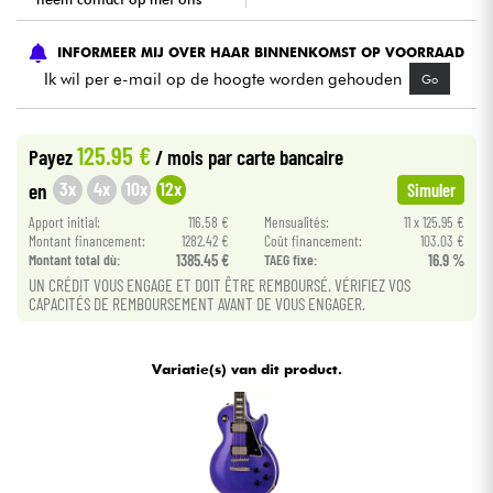
Kabels & toebehoren
INFORMEER MIJ OVER HAAR BINNENKOMST OP VOORRAAD
Ik wil per e-mail op de hoogte worden gehouden
Go
HiFi
125.95 €
Payez
/ mois
par carte bancaire
Sets
3x
4x
10x
12x
en
Simuler
Bekijk onze merken
Apport initial:
116.58 €
Mensualités:
11 x 125.95 €
Montant financement:
1282.42 €
Coût financement:
103.03 €
Montant total dù:
1385.45 €
TAEG fixe:
16.9 %
UN CRÉDIT VOUS ENGAGE ET DOIT ÊTRE REMBOURSÉ. VÉRIFIEZ VOS
CAPACITÉS DE REMBOURSEMENT AVANT DE VOUS ENGAGER.
Variatie(s) van dit product.