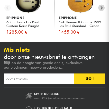
EPIPHONE
EPIPHONE
Adam Jones Les Paul
Kirk Hammett Greeny 1959
Custom Korin Faught
Les Paul Standard - Green...
Sensation ...
1285.00 €
1455.00 €
Mis niets
door onze nieuwsbrief te ontvangen
Blijf op de hoogte van goede deals, exclusieve
aanbiedingen, nieuwe producten...
GO !
GRATIS BEZORGING
vanaf €89
(zie algemene voorwaarden)
TEVREDEN OF TERUGBETAALD