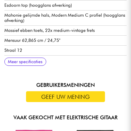
Esdoorn top (hoogglans afwerking)
Mahonie gelijmde hals, Modern Medium C profiel (hoogglans
afwerking)
Massief ebben toets, 22x medium-vintage frets
Mensuur 62,865 cm / 24,75"
Straal 12
Halsbreedte 1e fret 1.695" (1.695")
Halsbreedte laatste fret 2.260
Gibson USA 498T (brug) en 490R (hals) humbucker-elementen
Volume voor elke pickup
Toon voor elke pickup
3x positie pickup selector
Mallory condensatoren
CTS 500k potmeters
Epiphone LockTone Tune-O-Matic brug
LockTone Stop Bar staartstuk
Grover Rotomatic stemmechanieken, 18:1 Ratio
Graphtec kam
Verkocht met Epiphone koffer
Meer specificaties
GEBRUIKERSMENINGEN
GEEF UW MENING
VAAK GEKOCHT MET ELEKTRISCHE GITAAR