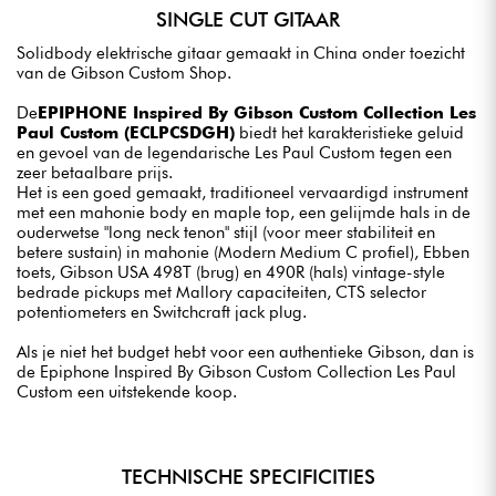
SINGLE CUT GITAAR
Solidbody elektrische gitaar gemaakt in China onder toezicht
van de Gibson Custom Shop.
De
EPIPHONE Inspired By Gibson Custom Collection Les
Paul Custom (ECLPCSDGH)
biedt het karakteristieke geluid
en gevoel van de legendarische Les Paul Custom tegen een
zeer betaalbare prijs.
Het is een goed gemaakt, traditioneel vervaardigd instrument
met een mahonie body en maple top, een gelijmde hals in de
ouderwetse "long neck tenon" stijl (voor meer stabiliteit en
betere sustain) in mahonie (Modern Medium C profiel), Ebben
toets, Gibson USA 498T (brug) en 490R (hals) vintage-style
bedrade pickups met Mallory capaciteiten, CTS selector
potentiometers en Switchcraft jack plug.
Als je niet het budget hebt voor een authentieke Gibson, dan is
de Epiphone Inspired By Gibson Custom Collection Les Paul
Custom een uitstekende koop.
TECHNISCHE SPECIFICITIES