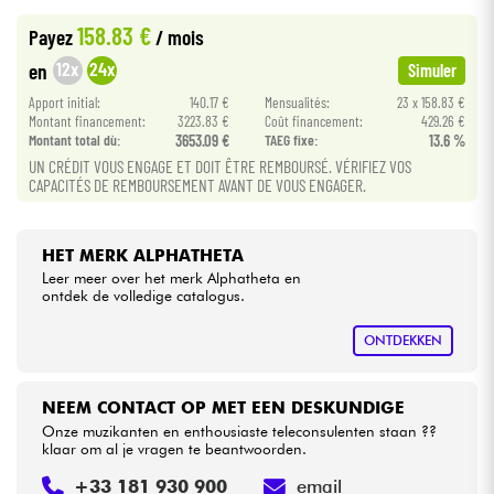
•
Star
'
S
Music
BORDEAUX
158.83 €
Payez
/ mois
•
Kabels & toebehoren
Star
'
S
Music
LILLE
12x
24x
en
Simuler
•
Apport initial:
140.17 €
Mensualités:
23 x 158.83 €
Star
'
S
Music
TOULOUSE
HiFi
Montant financement:
3223.83 €
Coût financement:
429.26 €
Montant total dù:
3653.09 €
TAEG fixe:
13.6 %
UN CRÉDIT VOUS ENGAGE ET DOIT ÊTRE REMBOURSÉ. VÉRIFIEZ VOS
Sets
CAPACITÉS DE REMBOURSEMENT AVANT DE VOUS ENGAGER.
Bekijk onze merken
HET MERK ALPHATHETA
Leer meer over het merk Alphatheta en
ontdek de volledige catalogus.
ONTDEKKEN
NEEM CONTACT OP MET EEN DESKUNDIGE
Onze muzikanten en enthousiaste teleconsulenten staan ??
klaar om al je vragen te beantwoorden.
+33 181 930 900
email