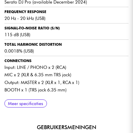
Serato DJ Pro (available December 2024)
FREQUENCY RESPONSE
20 Hz - 20 kHz (USB)
SIGNAL-TO-NOISE RATIO (S/N)
115 dB (USB)
TOTAL HARMONIC DISTORTION
0.0018% (USB)
CONNECTIONS
Input: LINE / PHONO x 2 (RCA)
MIC x 2 (XLR & 6.35 mm TRS jack)
Output: MASTER x 2 (XLR x 1, RCA x 1)
BOOTH x 1 (TRS jack 6.35 mm)
USB
OTHER
WIRELESS NETWORK
BLUETOOTH® WIRELESS SYSTEM
SONICLINK FREQUENCY BAND USED
MAXIMUM DIMENSIONS
WEIGHT
ACCESSORIES
Meer specificaties
Type-A x 2
LAN port (100BASE-TX) x 1
Standards supported: IEEE 802.11 a / b / g / n / ac
Wireless system: Bluetooth ver. 5.3
2.4 GHz
895 × 504.1 × 133.4 mm / 35.24" x 19.85" x 5.25"
13.5 kg / 29.8 lbs
Power cable
Type-C x 1
Frequency band used: 2.4 GHz / 5 GHz
Codecs supported: SBC, AAC
Quick start guide
Precautions for use
GEBRUIKERSMENINGEN
Warranty (for some regions)