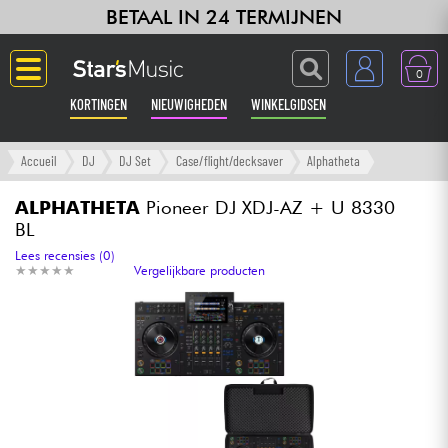
BETAAL IN 24 TERMIJNEN
0
KORTINGEN
NIEUWIGHEDEN
WINKELGIDSEN
Langue
Accueil
DJ
DJ Set
Case/flight/decksaver
Alphatheta
Gitaar & Bas
ALPHATHETA
Pioneer DJ XDJ-AZ + U 8330
BL
Versterker & Effecten
Lees recensies (0)
★
★
★
★
★
★
★
★
★
★
Vergelijkbare producten
Toetsenbord & Piano
Synths & samplers
Home-studio