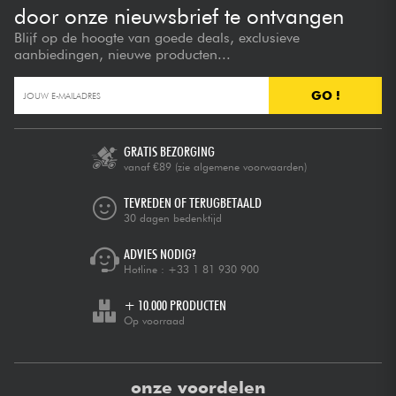
door onze nieuwsbrief te ontvangen
Blijf op de hoogte van goede deals, exclusieve
aanbiedingen, nieuwe producten...
GO !
GRATIS BEZORGING
vanaf €89
(zie algemene voorwaarden)
TEVREDEN OF TERUGBETAALD
30 dagen bedenktijd
ADVIES NODIG?
Hotline :
+33 1 81 930 900
+ 10.000 PRODUCTEN
Op voorraad
onze voordelen