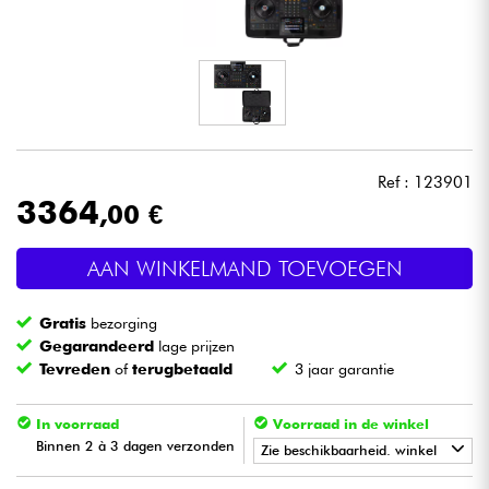
Hoofdtelefoon
Microfoon
DJ
Ref : 123901
Live Sound
3364
,00 €
Licht
AAN WINKELMAND TOEVOEGEN
Drums & percussie
Gratis
bezorging
Gegarandeerd
lage prijzen
Blaasinstrument
Tevreden
of
terugbetaald
3 jaar garantie
In voorraad
Voorraad in de winkel
Viool & Quatuor
Binnen 2 à 3 dagen verzonden
Zie beschikbaarheid. winkel
Kinderen