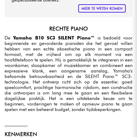
MEER TE WETEN KOMEN
RECHTE PIANO
De
Yamaha B10 SC3 SILENT Piano™
is bedoeld voor
beginnende en gevorderde pianisten die het gevoel willen
hebben van een echte akoestische piano in een compact
formaat, met de vrijheid om op elk moment via een
hoofdtelefoon te spelen. Hij is gemakkelijk te integreren in een
woonkamer, slaapkamer of muziekkamer en combineert een
expressieve klank, een aangename aanslag, Yamaha's
befaamde betrouwbaarheid en de SILENT Piano™ SC3-
technologie. Het ontwerp richt zich op de essentie: goed
speelcomfort, prachtige harmonische rijkdom, een constructie
die ontworpen is om lang mee te gaan en een flexibelere
dagelijkse praktijk. Het is een uitstekende keuze om te
beginnen, vorderingen te maken of opnieuw piano te gaan
spelen met een beheerst budget, zonder tijdsbeperkingen.
KENMERKEN