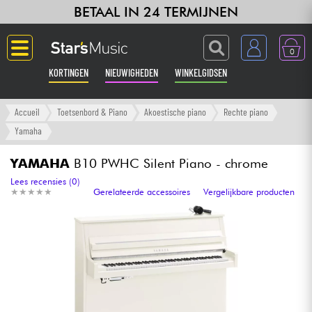
BETAAL IN 24 TERMIJNEN
0
KORTINGEN
NIEUWIGHEDEN
WINKELGIDSEN
Langue
Accueil
Toetsenbord & Piano
Akoestische piano
Rechte piano
Yamaha
Gitaar & Bas
YAMAHA
B10 PWHC Silent Piano - chrome
Versterker & Effecten
Lees recensies (0)
★
★
★
★
★
★
★
★
★
★
Gerelateerde accessoires
Vergelijkbare producten
Toetsenbord & Piano
Synths & samplers
Home-studio