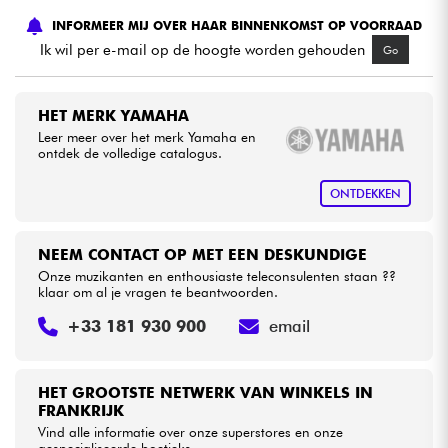
INFORMEER MIJ OVER HAAR BINNENKOMST OP VOORRAAD
Kabels & toebehoren
Ik wil per e-mail op de hoogte worden gehouden
Go
HiFi
HET MERK YAMAHA
Leer meer over het merk Yamaha en
ontdek de volledige catalogus.
Sets
ONTDEKKEN
Bekijk onze merken
NEEM CONTACT OP MET EEN DESKUNDIGE
Onze muzikanten en enthousiaste teleconsulenten staan ??
klaar om al je vragen te beantwoorden.
+33 181 930 900
email
HET GROOTSTE NETWERK VAN WINKELS IN
FRANKRIJK
Vind alle informatie over onze superstores en onze
gespecialiseerde boetieks.