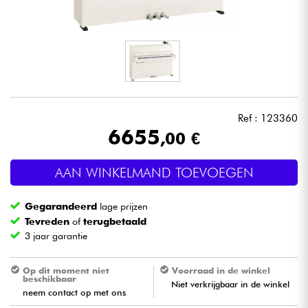
Hoofdtelefoon
Microfoon
DJ
Ref : 123360
Live Sound
6655
,00 €
Licht
AAN WINKELMAND TOEVOEGEN
Drums & percussie
Gegarandeerd
lage prijzen
Tevreden
of
terugbetaald
Blaasinstrument
3 jaar garantie
Viool & Quatuor
Op dit moment niet
Voorraad in de winkel
beschikbaar
Niet verkrijgbaar in de winkel
neem contact op met ons
Kinderen