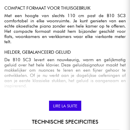
COMPACT FORMAAT VOOR THUISGEBRUIK
Met een hoogte van slechts 110 cm past de B10 SC3
comfortabel in elke woonruimte. Je kunt genieten van een
echte akoestische piano zonder een hele kamer op te offeren.
Het compacte formaat maakt hem bijzonder geschikt voor
flats, woonkamers en werkkamers waar elke vierkante meter
telt.
HELDER, GEBALANCEERD GELUID
De B10 SC3 levert een nauwkeurig, warm en gelijkmatig
geluid over het hele klavier. Deze geluidssignatuur maakt het
makkelijker om nuances te leren en een fijner gehoor te
ontwikkelen. Of je nu werkt aan je dagelijkse oefeningen of
aan je eerste klassieke stukken, het geluid is aangenaam en
inspirerend.
VERBETERDE HAMERS VOOR MEER EXPRESSIVITEIT
De hamers van de B10 SC3 zijn geïnspireerd op de expertise
LIRE LA SUITE
die Yamaha heeft ontwikkeld voor zijn topmodellen en helpen
een stabieler, zuiverder timbre te produceren. Je profiteert van
een betere respons onder de vingers, waardoor het makkelijker
TECHNISCHE SPECIFICITIES
wordt om je spel te beheersen en je vanaf het begin muzikaal