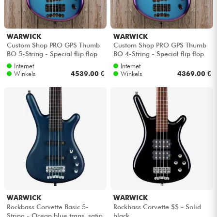
Kabels & toebehoren
WARWICK
WARWICK
Custom Shop PRO GPS Thumb
Custom Shop PRO GPS Thumb
HiFi
BO 5-String - Special flip flop
BO 4-String - Special flip flop
Internet
Internet
Winkels
4539.00 €
Winkels
4369.00 €
Sets
Bekijk onze merken
WARWICK
WARWICK
Rockbass Corvette Basic 5-
Rockbass Corvette $$ - Solid
String - Ocean blue trans. satin
black