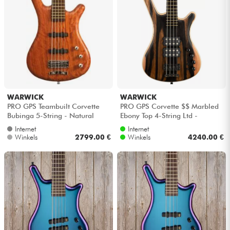
Hoofdtelefoon
Microfoon
DJ
Live Sound
WARWICK
WARWICK
PRO GPS Teambuilt Corvette
PRO GPS Corvette $$ Marbled
Bubinga 5-String - Natural
Ebony Top 4-String Ltd -
Licht
transparent satin
Natural oil finish
Internet
Internet
Winkels
2799.00 €
Winkels
4240.00 €
Drums & percussie
Blaasinstrument
Viool & Quatuor
Kinderen