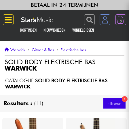
BETAAL IN 24 TERMIJNEN
0
KORTINGEN
NIEUWIGHEDEN
WINKELGIDSEN
Langue
Warwick
•
Gitaar & Bas
•
Elektrische bas
Gitaar & Bas
SOLID BODY ELEKTRISCHE BAS
WARWICK
Versterker & Effecten
CATALOGUE
SOLID BODY ELEKTRISCHE BAS
WARWICK
Toetsenbord & Piano
1
Resultats :
(11)
Filtreren
Synths & samplers
Home-studio