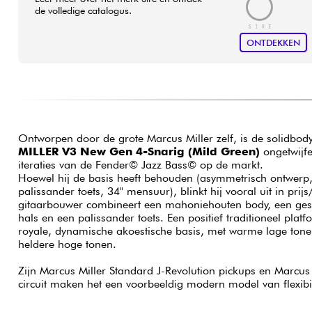
de volledige catalogus.
ONTDEKKEN
Ontworpen door de grote Marcus Miller zelf, is de solidbod
MILLER V3 New Gen 4-Snarig (Mild Green)
ongetwijfe
iteraties van de Fender© Jazz Bass© op de markt.
Hoewel hij de basis heeft behouden (asymmetrisch ontwerp
palissander toets, 34" mensuur), blinkt hij vooral uit in prij
gitaarbouwer combineert een mahoniehouten body, een ge
hals en een palissander toets. Een positief traditioneel plat
royale, dynamische akoestische basis, met warme lage ton
heldere hoge tonen.
Zijn Marcus Miller Standard J-Revolution pickups en Marcus
circuit maken het een voorbeeldig modern model van flexibili