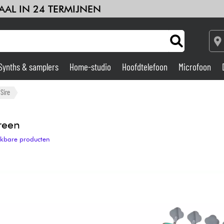
AAL IN 24 TERMIJNEN
Synths & samplers
Home-studio
Hoofdtelefoon
Microfoon
Versterker & Effecten
Sire
Home-studio
reen
ijkbare producten
DJ
Drums & percussie
Kinderen