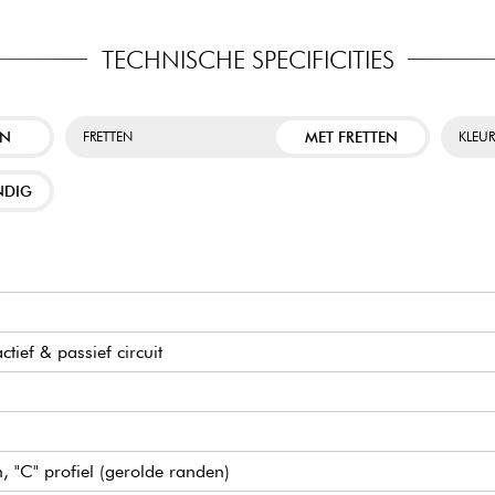
TECHNISCHE SPECIFICITIES
EN
MET FRETTEN
FRETTEN
KLEU
NDIG
tief & passief circuit
 "C" profiel (gerolde randen)