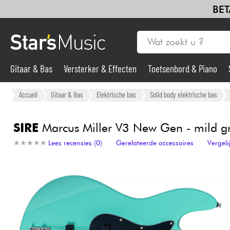
BET
Gitaar & Bas
Versterker & Effecten
Toetsenbord & Piano
Gitaar & Bas
Accueil
Gitaar & Bas
Elektrische bas
Solid body elektrische bas
Synths & samplers
SIRE
Marcus Miller V3 New Gen - mild g
★
★
★
★
★
★
★
★
★
★
Lees recensies (0)
Gerelateerde accessoires
Vergel
Microfoon
Licht
Viool & Quatuor