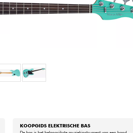
Sets
Bekijk onze merken
KOOPGIDS ELEKTRISCHE BAS
De bas is het belangrijkste muziekinstrument van een band