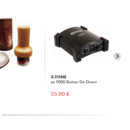
X-TONE
RT
xa 9000 Boitier De Direct
TR
55.00 €
5.