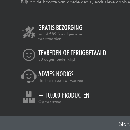
Blijf op de hoogte van goede deals, exclusieve aanbi
GRATIS BEZORGING
vanaf €89
(zie algemene
voorwaarden)
TEVREDEN OF TERUGBETAALD
30 dagen bedenktijd
ADVIES NODIG?
Hotline :
+33 1 81 930 900
+ 10.000 PRODUCTEN
Op voorraad
Star