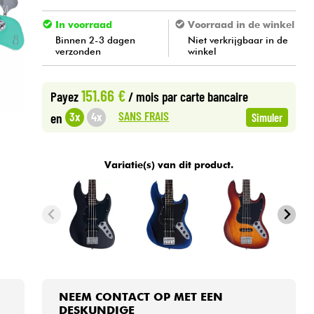
In voorraad
Voorraad in de winkel
Binnen 2-3 dagen
Niet verkrijgbaar in de
verzonden
winkel
151.66 €
Payez
/ mois
par carte bancaire
SANS FRAIS
3x
4x
en
Simuler
Variatie(s) van dit product.
NEEM CONTACT OP MET EEN
DESKUNDIGE