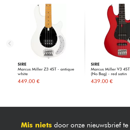
SIRE
SIRE
Marcus Miller Z3 4ST - antique
Marcus Miller V3 4S
white
(No Bag) - red satin
449.00 €
439.00 €
Mis niets
door onze nieuwsbrief t