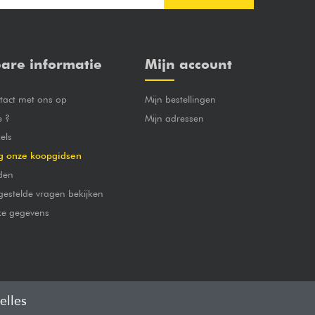
are informatie
Mijn account
act met ons op
Mijn bestellingen
e ?
Mijn adressen
els
g onze koopgidsen
den
gestelde vragen bekijken
jke gegevens
elles