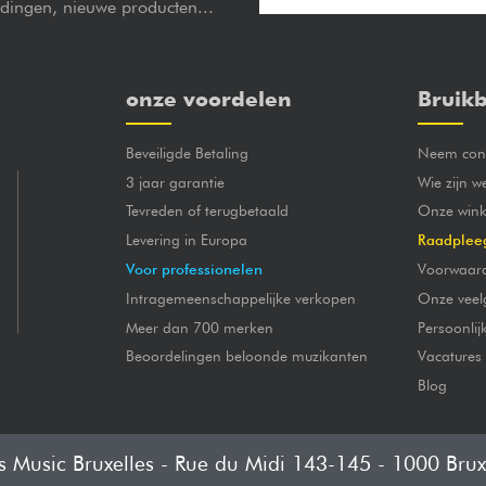
edingen, nieuwe producten...
onze voordelen
Bruikb
Beveiligde Betaling
Neem cont
3 jaar garantie
Wie zijn w
Tevreden of terugbetaald
Onze wink
Levering in Europa
Raadplee
Voor professionelen
Voorwaar
Intragemeenschappelijke verkopen
Onze veel
Meer dan 700 merken
Persoonli
Beoordelingen beloonde muzikanten
Vacatures
Blog
's Music Bruxelles - Rue du Midi 143-145 - 1000 Brux