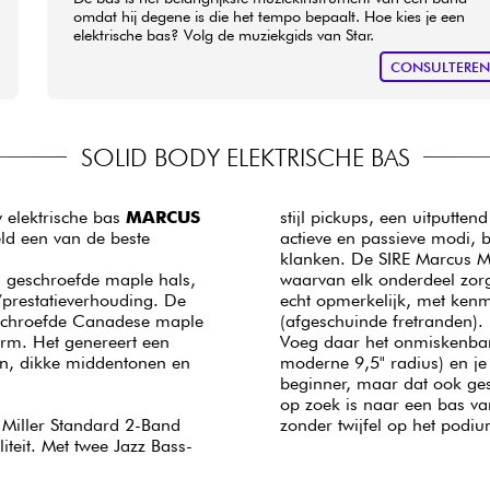
omdat hij degene is die het tempo bepaalt. Hoe kies je een
elektrische bas? Volg de muziekgids van Star.
CONSULTERE
SOLID BODY ELEKTRISCHE BAS
y elektrische bas
MARCUS
stijl pickups, een uitputte
ld een van de beste
actieve en passieve modi, 
klanken. De SIRE Marcus Mi
, geschroefde maple hals,
waarvan elk onderdeel zorg
s/prestatieverhouding. De
echt opmerkelijk, met kenm
schroefde Canadese maple
(afgeschuinde fretranden).
form. Het genereert een
Voeg daar het onmiskenbar
en, dikke middentonen en
moderne 9,5" radius) en je
beginner, maar dat ook ges
op zoek is naar een bas van
 Miller Standard 2-Band
zonder twijfel op het podi
teit. Met twee Jazz Bass-