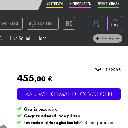
KORTINGEN
NIEUWIGHEDEN
WINKELGIDSEN
BE
WINKELS
HOTLINE
0
France
DJ
Live Sound
Licht
de catégories
Belgique
Toetsenbord & Piano
España
Hoofdtelefoon
Deutschland
Ref : 122985
455
,00 €
Nederland
Live Sound
English
AAN WINKELMAND TOEVOEGEN
Blaasinstrument
Gratis
bezorging
Kabels & toebehoren
Gegarandeerd
lage prijzen
Tevreden
of
terugbetaald
3 jaar garantie