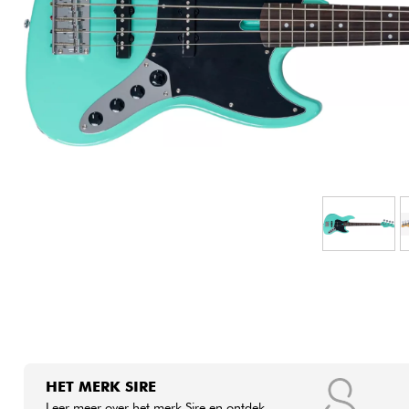
HiFi
HET MERK SIRE
Leer meer over het merk Sire en ontdek