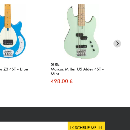
SIRE
SI
er Z3 4ST - blue
Marcus Miller U5 Alder 4ST -
Mar
Mint
whi
498.00 €
41
IK SCHRIJF ME IN