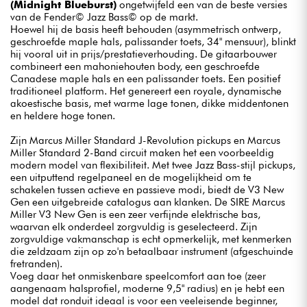
(Midnight Blueburst)
ongetwijfeld een van de beste versies
van de Fender© Jazz Bass© op de markt.
Hoewel hij de basis heeft behouden (asymmetrisch ontwerp,
geschroefde maple hals, palissander toets, 34" mensuur), blinkt
hij vooral uit in prijs/prestatieverhouding. De gitaarbouwer
combineert een mahoniehouten body, een geschroefde
Canadese maple hals en een palissander toets. Een positief
traditioneel platform. Het genereert een royale, dynamische
akoestische basis, met warme lage tonen, dikke middentonen
en heldere hoge tonen.
Zijn Marcus Miller Standard J-Revolution pickups en Marcus
Miller Standard 2-Band circuit maken het een voorbeeldig
modern model van flexibiliteit. Met twee Jazz Bass-stijl pickups,
een uitputtend regelpaneel en de mogelijkheid om te
schakelen tussen actieve en passieve modi, biedt de V3 New
Gen een uitgebreide catalogus aan klanken. De SIRE Marcus
Miller V3 New Gen is een zeer verfijnde elektrische bas,
waarvan elk onderdeel zorgvuldig is geselecteerd. Zijn
zorgvuldige vakmanschap is echt opmerkelijk, met kenmerken
die zeldzaam zijn op zo'n betaalbaar instrument (afgeschuinde
fretranden).
Voeg daar het onmiskenbare speelcomfort aan toe (zeer
aangenaam halsprofiel, moderne 9,5" radius) en je hebt een
model dat ronduit ideaal is voor een veeleisende beginner,