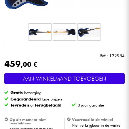
Hoofdtelefoon
Microfoon
DJ
Live Sound
Ref : 122984
459
,00 €
Licht
AAN WINKELMAND TOEVOEGEN
Drums & percussie
Gratis
bezorging
Blaasinstrument
Gegarandeerd
lage prijzen
Tevreden
of
terugbetaald
3 jaar garantie
Viool & Quatuor
Op dit moment niet
Voorraad in de winkel
beschikbaar
Niet verkrijgbaar in de winkel
Kinderen
neem contact op met ons