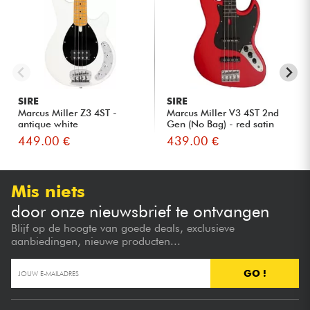
SIRE
SIRE
Marcus Miller Z3 4ST -
Marcus Miller V3 4ST 2nd
antique white
Gen (No Bag) - red satin
449.00 €
439.00 €
Mis niets
door onze nieuwsbrief te ontvangen
Blijf op de hoogte van goede deals, exclusieve
aanbiedingen, nieuwe producten...
GO !