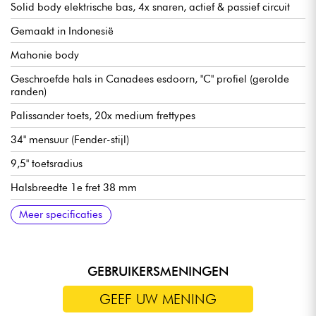
Solid body elektrische bas, 4x snaren, actief & passief circuit
Gemaakt in Indonesië
Mahonie body
Geschroefde hals in Canadees esdoorn, "C" profiel (gerolde
randen)
Palissander toets, 20x medium frettypes
34" mensuur (Fender-stijl)
9,5" toetsradius
Halsbreedte 1e fret 38 mm
Sire Standard J-Revolution Pickup set
Sire Standard 2-bands voorversterker, schakelbaar
Volume
Toon
Mic balans
Hoge tonen
Bas (push/pull voor actieve of passieve modus)
Sire Standaard Bas Brug met Body Thru gat
Sire Standaard Open Stemmechanieken
Hoogglans afwerking body
Satijnen hals
Meer specificaties
actief/passief (18v via 2x 9v batterijen)
GEBRUIKERSMENINGEN
GEEF UW MENING