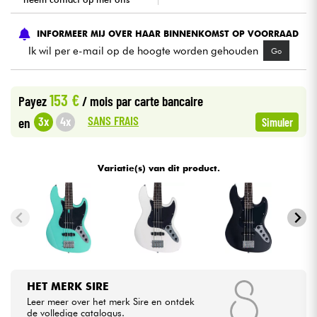
Kabels & toebehoren
INFORMEER MIJ OVER HAAR BINNENKOMST OP VOORRAAD
Ik wil per e-mail op de hoogte worden gehouden
Go
HiFi
153 €
Payez
/ mois
par carte bancaire
Sets
SANS FRAIS
3x
4x
en
Simuler
Bekijk onze merken
Variatie(s) van dit product.
HET MERK SIRE
Leer meer over het merk Sire en ontdek
de volledige catalogus.