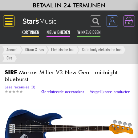
BETAAL IN 24 TERMIJNEN
0
KORTINGEN
NIEUWIGHEDEN
WINKELGIDSEN
Langue
Accueil
Gitaar & Bas
Elektrische bas
Solid body elektrische bas
Sire
Gitaar & Bas
SIRE
Marcus Miller V3 New Gen - midnight
blueburst
Versterker & Effecten
Lees recensies (0)
★
★
★
★
★
★
★
★
★
★
Gerelateerde accessoires
Vergelijkbare producten
Toetsenbord & Piano
Synths & samplers
Home-studio