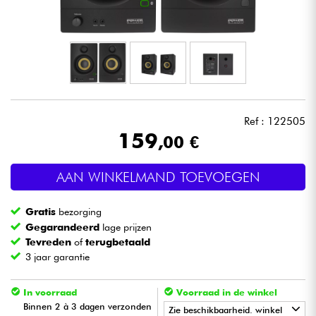
Hoofdtelefoon
Microfoon
DJ
Ref : 122505
Live Sound
159
,00 €
Licht
AAN WINKELMAND TOEVOEGEN
Drums & percussie
Gratis
bezorging
Gegarandeerd
lage prijzen
Blaasinstrument
Tevreden
of
terugbetaald
3 jaar garantie
Viool & Quatuor
In voorraad
Voorraad in de winkel
Binnen 2 à 3 dagen verzonden
Zie beschikbaarheid. winkel
Kinderen