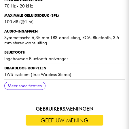
70 Hz - 20 kHz
MAXIMALE GELUIDSDRUK (SPL)
100 dB (@1 m)
AUDIO-INGANGEN
Symmetrische 6,35 mm TRS-aansluiting, RCA, Bluetooth, 3,5
mm stereo-aansluiting
BLUETOOTH
Ingebouwde Bluetooth-ontvanger
DRAADLOOS KOPPELEN
TWS-systeem (True Wireless Stereo)
UITGANGEN
INSTELLINGEN
BEDIENING
MEEGELEVERDE ACCESSOIRES
AFMETINGEN (PER LUIDSPREKER)
GEWICHT
Meer specificaties
Speaker OUT (actieve luidspreker)
Bas- en treble-regeling ±6dB
AAN/UIT-knop en ingangskeuzeschakelaar
2 aansluitkabels en een netsnoer
241 x 163 x 179 mm
9,9 kg (totaal)
GEBRUIKERSMENINGEN
GEEF UW MENING