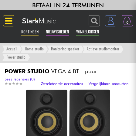
BETAAL IN 24 TERMIJNEN
0
KORTINGEN
NIEUWIGHEDEN
WINKELGIDSEN
Langue
Accueil
Home-studio
Monitoring speaker
Actieve studiomonitor
Power studio
Gitaar & Bas
POWER STUDIO
VEGA 4 BT - paar
Versterker & Effecten
Lees recensies (0)
★
★
★
★
★
★
★
★
★
★
Gerelateerde accessoires
Vergelijkbare producten
Toetsenbord & Piano
Synths & samplers
Home-studio