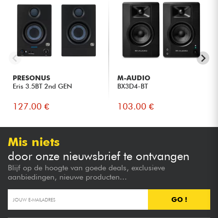
PRESONUS
M-AUDIO
Eris 3.5BT 2nd GEN
BX3D4-BT
127.00 €
103.00 €
Mis niets
door onze nieuwsbrief te ontvangen
Blijf op de hoogte van goede deals, exclusieve
aanbiedingen, nieuwe producten...
GO !