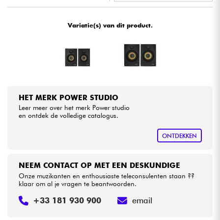
•
Star
'
S
Music
LYON
Kabels & toebehoren
Variatie(s) van dit product.
HiFi
Sets
HET MERK POWER STUDIO
Bekijk onze merken
Leer meer over het merk Power studio
en ontdek de volledige catalogus.
ONTDEKKEN
NEEM CONTACT OP MET EEN DESKUNDIGE
Onze muzikanten en enthousiaste teleconsulenten staan ??
klaar om al je vragen te beantwoorden.
+33 181 930 900
email