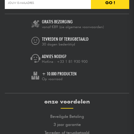
GO !
GRATIS BEZORGING
vanaf €89
(zie algemene voorwaarden)
TEVREDEN OF TERUGBETAALD
30 dagen bedenktijd
ADVIES NODIG?
Hotline :
+33 1 81 930 900
+ 10.000 PRODUCTEN
Op voorraad
onze voordelen
Beveiligde Betaling
3 jaar garantie
Tevreden of terugbetaald