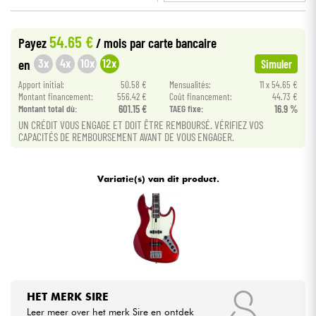
•
BASS MANIAC BY
Star
'
S
Music
Kabels & toebehoren
54.65 €
Payez
/ mois
par carte bancaire
3x
4x
10x
12x
en
Simuler
HiFi
Apport initial:
50.58 €
Mensualités:
11 x 54.65 €
Montant financement:
556.42 €
Coût financement:
44.73 €
Montant total dù:
601.15 €
TAEG fixe:
16.9 %
Sets
UN CRÉDIT VOUS ENGAGE ET DOIT ÊTRE REMBOURSÉ. VÉRIFIEZ VOS
CAPACITÉS DE REMBOURSEMENT AVANT DE VOUS ENGAGER.
Bekijk onze merken
Variatie(s) van dit product.
HET MERK SIRE
Leer meer over het merk Sire en ontdek