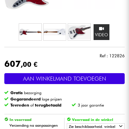
Hoofdtelefoon
Microfoon
VIDEO
DJ
Live Sound
Ref : 122826
607
,00 €
Licht
AAN WINKELMAND TOEVOEGEN
Drums & percussie
Gratis
bezorging
Blaasinstrument
Gegarandeerd
lage prijzen
Tevreden
of
terugbetaald
3 jaar garantie
Viool & Quatuor
In voorraad
Voorraad in de winkel
Verzending na aanpassingen
Zie beschikbaarheid. winkel
Kinderen