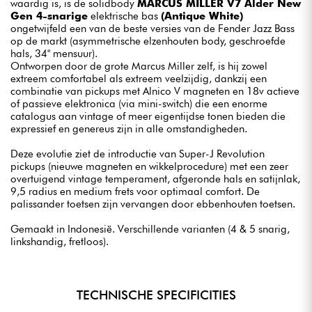
waardig is, is de solidbody
MARCUS MILLER V7 Alder New
Gen 4-snarige
elektrische bas
(Antique White)
ongetwijfeld een van de beste versies van de Fender Jazz Bass
op de markt (asymmetrische elzenhouten body, geschroefde
hals, 34" mensuur).
Ontworpen door de grote Marcus Miller zelf, is hij zowel
extreem comfortabel als extreem veelzijdig, dankzij een
combinatie van pickups met Alnico V magneten en 18v actieve
of passieve elektronica (via mini-switch) die een enorme
catalogus aan vintage of meer eigentijdse tonen bieden die
expressief en genereus zijn in alle omstandigheden.
Deze evolutie ziet de introductie van Super-J Revolution
pickups (nieuwe magneten en wikkelprocedure) met een zeer
overtuigend vintage temperament, afgeronde hals en satijnlak,
9,5 radius en medium frets voor optimaal comfort. De
palissander toetsen zijn vervangen door ebbenhouten toetsen.
Gemaakt in Indonesië. Verschillende varianten (4 & 5 snarig,
linkshandig, fretloos).
TECHNISCHE SPECIFICITIES