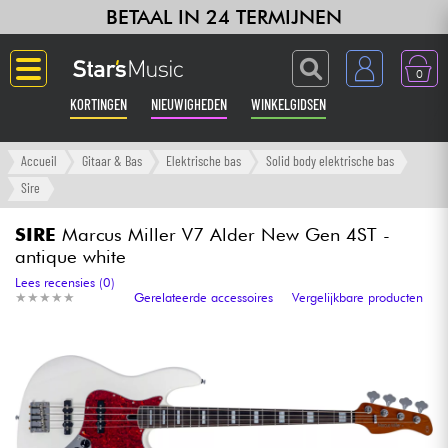
BETAAL IN 24 TERMIJNEN
0
KORTINGEN
NIEUWIGHEDEN
WINKELGIDSEN
Langue
Accueil
Gitaar & Bas
Elektrische bas
Solid body elektrische bas
Sire
Gitaar & Bas
SIRE
Marcus Miller V7 Alder New Gen 4ST -
antique white
Versterker & Effecten
Lees recensies (0)
★
★
★
★
★
★
★
★
★
★
Gerelateerde accessoires
Vergelijkbare producten
Toetsenbord & Piano
Synths & samplers
Home-studio