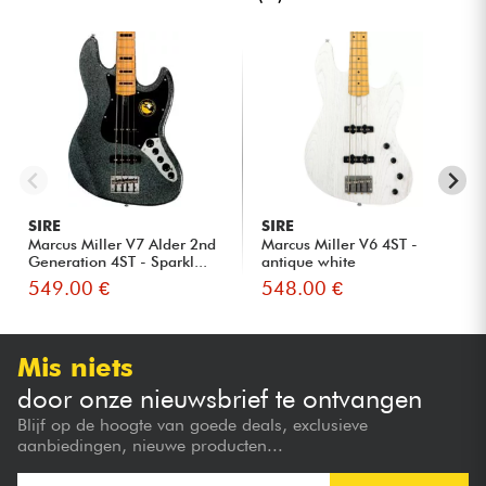
SIRE
SIRE
Marcus Miller V7 Alder 2nd
Marcus Miller V6 4ST -
Generation 4ST - Sparkl...
antique white
549.00 €
548.00 €
Mis niets
door onze nieuwsbrief te ontvangen
Blijf op de hoogte van goede deals, exclusieve
aanbiedingen, nieuwe producten...