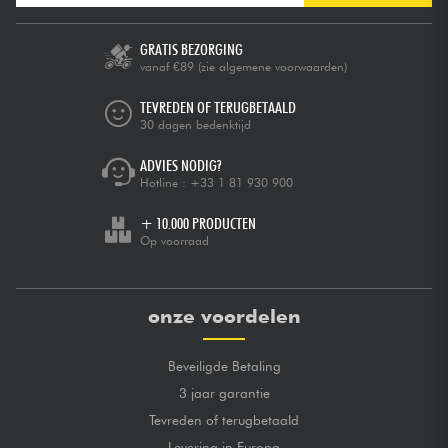
GRATIS BEZORGING
vanaf €89
(zie algemene voorwaarden)
TEVREDEN OF TERUGBETAALD
30 dagen bedenktijd
ADVIES NODIG?
Hotline :
+33 1 81 930 900
+ 10.000 PRODUCTEN
Op voorraad
onze voordelen
Beveiligde Betaling
3 jaar garantie
Tevreden of terugbetaald
Levering in Europa