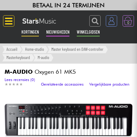
BETAAL IN 24 TERMIJNEN
0
KORTINGEN
NIEUWIGHEDEN
WINKELGIDSEN
Langue
Accueil
Home-studio
Master keyboard en DAW-controller
Masterkeyboard
M-audio
Gitaar & Bas
M-AUDIO
Oxygen 61 MK5
Versterker & Effecten
Lees recensies (0)
★
★
★
★
★
★
★
★
★
★
Gerelateerde accessoires
Vergelijkbare producten
Toetsenbord & Piano
Synths & samplers
Home-studio