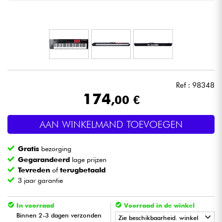
Hoofdtelefoon
Microfoon
DJ
Ref : 98348
Live Sound
174
,00 €
Licht
AAN WINKELMAND TOEVOEGEN
Drums & percussie
Gratis
bezorging
Gegarandeerd
lage prijzen
Blaasinstrument
Tevreden
of
terugbetaald
3 jaar garantie
Viool & Quatuor
In voorraad
Voorraad in de winkel
Binnen 2-3 dagen verzonden
Zie beschikbaarheid. winkel
Kinderen