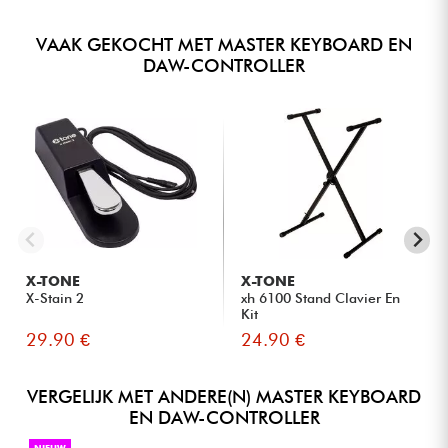
Arpeggiator met Type, Octave, Gate en Swing regelaars
- LANIAKEA Geluiden : TrapSoul & LoFi Productie Pack
2 banken van 8 snelheidsgevoelige pads met Note Repeat
- MSX Audio : Soulvolle drums collectie
VAAK GEKOCHT MET MASTER KEYBOARD EN
8 toewijsbare knoppen voor virtuele instrumenten en plug-ins
- ADSR : LoFi Producer Verzameling
DAW-CONTROLLER
Transportknoppen voor DAW-besturing zonder muis
Scherm met directe parameterfeedback
Ergonomische pitch- en modulatiewielen
Sustain pedaal ingang in jack formaat
MIDI-bewerkingssoftware inbegrepen
X-TONE
X-TONE
X-Stain 2
xh 6100 Stand Clavier En
Kit
29.90 €
24.90 €
VERGELIJK MET ANDERE(N) MASTER KEYBOARD
EN DAW-CONTROLLER
NIEUW