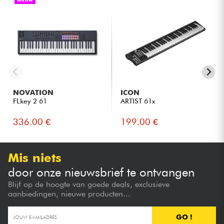
NOVATION
ICON
FLkey 2 61
ARTIST 61x
336.00 €
199.00 €
Mis niets
door onze nieuwsbrief te ontvangen
Blijf op de hoogte van goede deals, exclusieve
aanbiedingen, nieuwe producten...
GO !