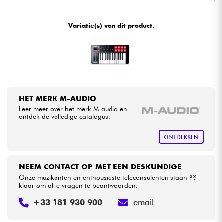
•
Star
'
S
Music
LYON
Kabels & toebehoren
Variatie(s) van dit product.
HiFi
Sets
HET MERK M-AUDIO
Bekijk onze merken
Leer meer over het merk M-audio en
ontdek de volledige catalogus.
ONTDEKKEN
NEEM CONTACT OP MET EEN DESKUNDIGE
Onze muzikanten en enthousiaste teleconsulenten staan ??
klaar om al je vragen te beantwoorden.
+33 181 930 900
email