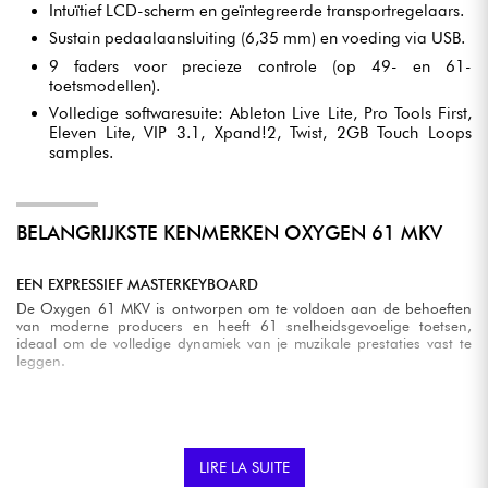
Intuïtief LCD-scherm en geïntegreerde transportregelaars.
Sustain pedaalaansluiting (6,35 mm) en voeding via USB.
9 faders voor precieze controle (op 49- en 61-
toetsmodellen).
Volledige softwaresuite: Ableton Live Lite, Pro Tools First,
Eleven Lite, VIP 3.1, Xpand!2, Twist, 2GB Touch Loops
samples.
BELANGRIJKSTE KENMERKEN OXYGEN 61 MKV
EEN EXPRESSIEF MASTERKEYBOARD
De Oxygen 61 MKV is ontworpen om te voldoen aan de behoeften
van moderne producers en heeft 61 snelheidsgevoelige toetsen,
ideaal om de volledige dynamiek van je muzikale prestaties vast te
leggen.
TOTALE CONTROLE OVER JE PRODUCTIE
Toegang tot 8 encoders, 9 faders, verlichte pads, transportknoppen
LIRE LA SUITE
en meer voor volledige controle over je DAW en virtuele