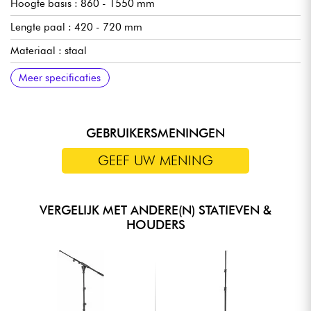
Hoogte basis : 860 - 1550 mm
Lengte paal : 420 - 720 mm
Materiaal : staal
Telescopische paal : Ja
Gewicht : 6,40 kg
Aanvullende specificaties: - Materiaal basis: gietijzer
Meer specificaties
GEBRUIKERSMENINGEN
GEEF UW MENING
VERGELIJK MET ANDERE(N) STATIEVEN &
HOUDERS