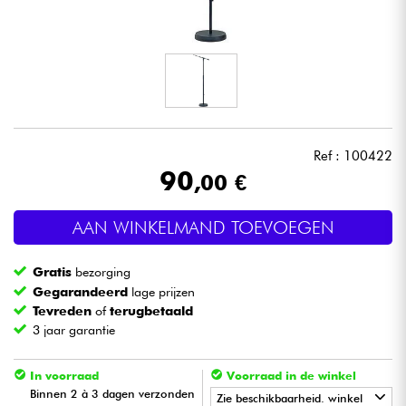
Hoofdtelefoon
Microfoon
DJ
Ref : 100422
Live Sound
90
,00 €
Licht
AAN WINKELMAND TOEVOEGEN
Drums & percussie
Gratis
bezorging
Gegarandeerd
lage prijzen
Blaasinstrument
Tevreden
of
terugbetaald
3 jaar garantie
Viool & Quatuor
In voorraad
Voorraad in de winkel
Binnen 2 à 3 dagen verzonden
Zie beschikbaarheid. winkel
Kinderen