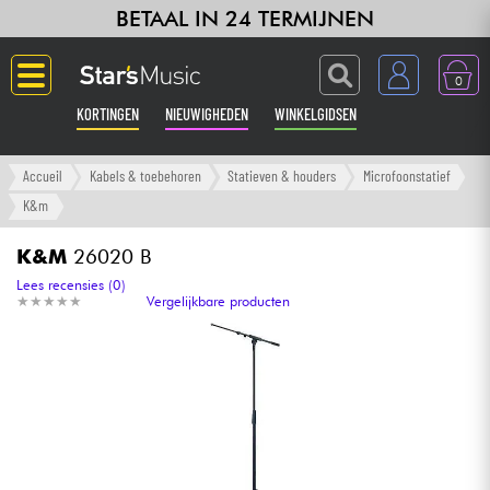
BETAAL IN 24 TERMIJNEN
0
KORTINGEN
NIEUWIGHEDEN
WINKELGIDSEN
Langue
Accueil
Kabels & toebehoren
Statieven & houders
Microfoonstatief
K&m
Gitaar & Bas
K&M
26020 B
Versterker & Effecten
Lees recensies (0)
★
★
★
★
★
★
★
★
★
★
Vergelijkbare producten
Toetsenbord & Piano
Synths & samplers
Home-studio