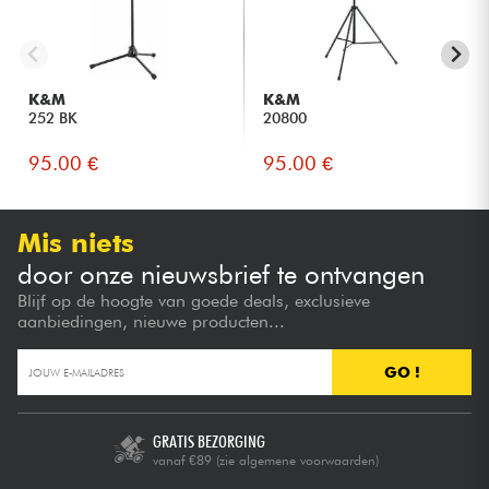
K&M
K&M
252 BK
20800
95.00 €
95.00 €
Mis niets
door onze nieuwsbrief te ontvangen
Blijf op de hoogte van goede deals, exclusieve
aanbiedingen, nieuwe producten...
GO !
GRATIS BEZORGING
vanaf €89
(zie algemene voorwaarden)