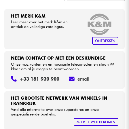
•
Star
'
S
Music
PARIS
Kabels & toebehoren
HET MERK K&M
Leer meer over het merk K&m en
ontdek de volledige catalogus.
HiFi
ONTDEKKEN
Sets
Bekijk onze merken
NEEM CONTACT OP MET EEN DESKUNDIGE
Onze muzikanten en enthousiaste teleconsulenten staan ??
klaar om al je vragen te beantwoorden.
+33 181 930 900
email
HET GROOTSTE NETWERK VAN WINKELS IN
FRANKRIJK
Vind alle informatie over onze superstores en onze
gespecialiseerde boetieks.
MEER TE WETEN KOMEN