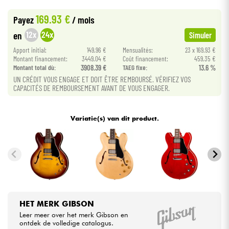
•
Star
'
S
Music
LILLE
169.93 €
Payez
/ mois
Kabels & toebehoren
12x
24x
en
Simuler
Apport initial:
149.96 €
Mensualités:
23 x 169.93 €
HiFi
Montant financement:
3449.04 €
Coût financement:
459.35 €
Montant total dù:
3908.39 €
TAEG fixe:
13.6 %
UN CRÉDIT VOUS ENGAGE ET DOIT ÊTRE REMBOURSÉ. VÉRIFIEZ VOS
Sets
CAPACITÉS DE REMBOURSEMENT AVANT DE VOUS ENGAGER.
Bekijk onze merken
Variatie(s) van dit product.
HET MERK GIBSON
Leer meer over het merk Gibson en
ontdek de volledige catalogus.