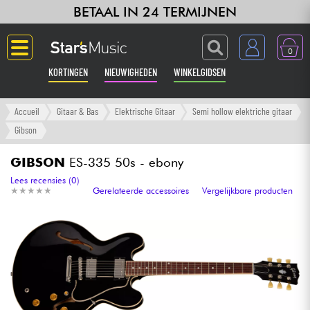
BETAAL IN 24 TERMIJNEN
0
KORTINGEN
NIEUWIGHEDEN
WINKELGIDSEN
Langue
Accueil
Gitaar & Bas
Elektrische Gitaar
Semi hollow elektriche gitaar
Gibson
Gitaar & Bas
GIBSON
ES-335 50s - ebony
Versterker & Effecten
Lees recensies (0)
★
★
★
★
★
★
★
★
★
★
Gerelateerde accessoires
Vergelijkbare producten
Toetsenbord & Piano
Synths & samplers
Home-studio