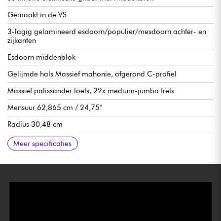
Gemaakt in de VS
3-lagig gelamineerd esdoorn/populier/mesdoorn achter- en
zijkanten
Esdoorn middenblok
Gelijmde hals Massief mahonie, afgerond C-profiel
Massief palissander toets, 22x medium-jumbo frets
Mensuur 62,865 cm / 24,75"
Radius 30,48 cm
Kambreedte hals tot topkam 4,2863 cm / 1,6875
Breedte hals laatste fret 5.2375 cm
Halsdikte bij kam 21.59 mm / .850
Hals tot 12e fret 24,13 mm dik
Gibson Custombucker Alnico 3 humbucker-elementen
1 volume per pickup
1 toon per pickup
3-positie pickupschakelaar
Orange Drop mogelijkheden
Gibson Tune-O-Matic ABR-1 brug
Gibson Stop Bar staartstuk
Vintage Deluxe stemmechanieken met Keystone knoppen
Graph Tech kam
Hoogglans nitrocellulose lak
Verkocht met Gibson Memphis koffer
Aanbevolen snaardiktes 10.46, 10.52
Meer specificaties