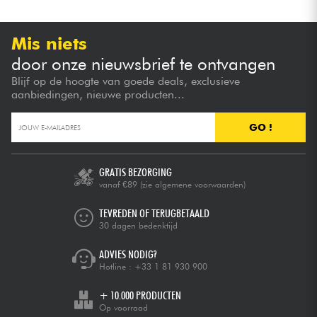
Mis niets
door onze nieuwsbrief te ontvangen
Blijf op de hoogte van goede deals, exclusieve
aanbiedingen, nieuwe producten...
GO !
GRATIS BEZORGING
vanaf €89
(zie algemene voorwaarden)
TEVREDEN OF TERUGBETAALD
30 dagen bedenktijd
ADVIES NODIG?
Hotline :
+33 1 81 930 900
+ 10.000 PRODUCTEN
Op voorraad