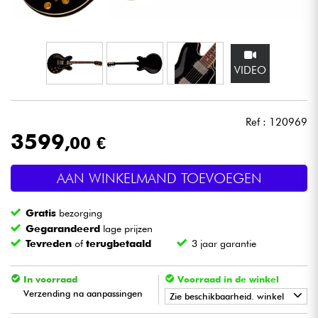
Hoofdtelefoon
Microfoon
VIDEO
DJ
Ref : 120969
Live Sound
3599
,00 €
Licht
AAN WINKELMAND TOEVOEGEN
Drums & percussie
Gratis
bezorging
Gegarandeerd
lage prijzen
Blaasinstrument
Tevreden
of
terugbetaald
3 jaar garantie
Viool & Quatuor
In voorraad
Voorraad in de winkel
Verzending na aanpassingen
Zie beschikbaarheid. winkel
Kinderen