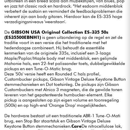
uitblinken in een breed scala aan muziekstijlen, van blues, pop
en jazz tot classic rock en hardrock. *Het esdoorn middenblok
verbetert de sustain en vermindert de feedbackproblemen die
inherent zijn aan body gitaren. Hierdoor kan de ES-335 hoge
verzadigingsniveaus 'weerstaan'.
De
GIBSON USA Original Collection ES-335 50s
(ES35500EBNH1)
is geen uitzondering op de regel en zet de
traditie voort in een versie die het traditionele met het
hedendaagse combineert. Hij behoudt de essentiële
kenmerken van de originele 335s, inclusief een 3-laags
Maple/Poplar/Maple body met middenblok, een gelijmde
Mahonie hals, een 22-fret palissander toets, dubbelgewikkelde
pickups en een Tune-O-Matic brug.
Deze '50s' versie heeft een Rounded C hals profiel,
Custombucker pickups, Gibson Vintage Deluxe Keystone Button
stemmechanieken en Dot toetsinleg. De pickups zijn Gibson
Custombuckers met Alnico 3 magneten, die de gewilde tonen
leveren van het gepatenteerde humbucker-element. Elke
pickup is aangesloten op zijn eigen volume en toonregeling
(500k) en op high-end 'Orange Drop' mogelijkheden.
De hardware bestaat uit een traditionele ABR-1 Tune-O-Mati
brug, een Stop Bar staartstuk en Gibson Vintage Deluxe
Keystone Button stemmechanieken.
Care
De nitrocellulose lak,