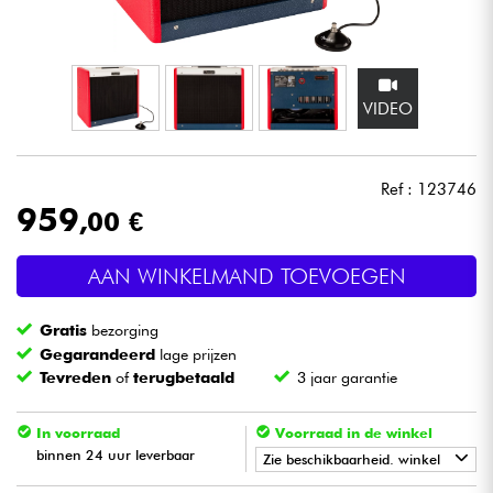
Hoofdtelefoon
Microfoon
VIDEO
DJ
Ref : 123746
Live Sound
959
,00 €
Licht
AAN WINKELMAND TOEVOEGEN
Drums & percussie
Gratis
bezorging
Gegarandeerd
lage prijzen
Blaasinstrument
Tevreden
of
terugbetaald
3 jaar garantie
Viool & Quatuor
In voorraad
Voorraad in de winkel
binnen 24 uur leverbaar
Zie beschikbaarheid. winkel
Kinderen