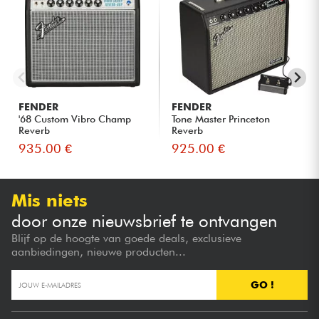
FENDER
FENDER
'68 Custom Vibro Champ
Tone Master Princeton
Reverb
Reverb
935.00 €
925.00 €
Mis niets
door onze nieuwsbrief te ontvangen
Blijf op de hoogte van goede deals, exclusieve
aanbiedingen, nieuwe producten...
GO !