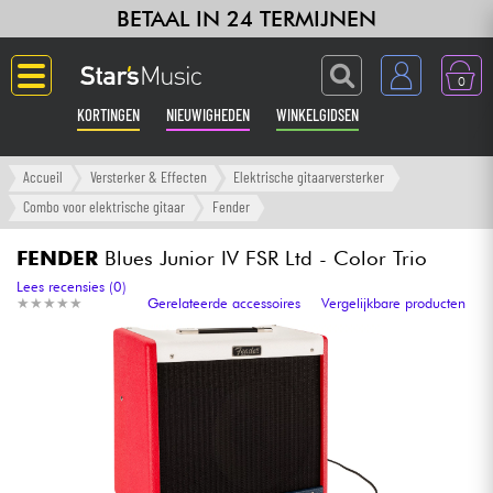
BETAAL IN 24 TERMIJNEN
0
KORTINGEN
NIEUWIGHEDEN
WINKELGIDSEN
Langue
Accueil
Versterker & Effecten
Elektrische gitaarversterker
Combo voor elektrische gitaar
Fender
Gitaar & Bas
FENDER
Blues Junior IV FSR Ltd - Color Trio
Versterker & Effecten
Lees recensies (0)
★
★
★
★
★
★
★
★
★
★
Gerelateerde accessoires
Vergelijkbare producten
Toetsenbord & Piano
Synths & samplers
Home-studio