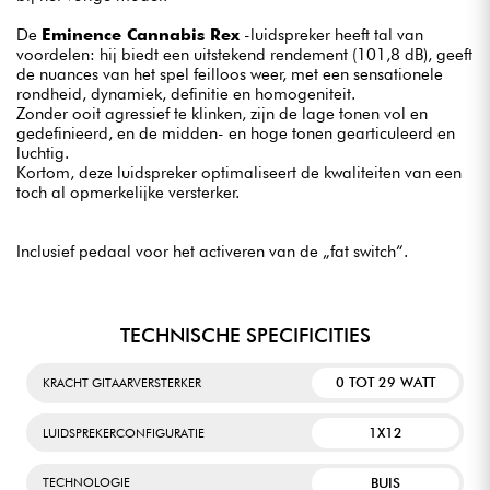
De
Eminence Cannabis Rex
-luidspreker heeft tal van
voordelen: hij biedt een uitstekend rendement (101,8 dB), geeft
de nuances van het spel feilloos weer, met een sensationele
rondheid, dynamiek, definitie en homogeniteit.
Zonder ooit agressief te klinken, zijn de lage tonen vol en
gedefinieerd, en de midden- en hoge tonen gearticuleerd en
luchtig.
Kortom, deze luidspreker optimaliseert de kwaliteiten van een
toch al opmerkelijke versterker.
Inclusief pedaal voor het activeren van de „fat switch“.
TECHNISCHE SPECIFICITIES
0 TOT 29 WATT
KRACHT GITAARVERSTERKER
1X12
LUIDSPREKERCONFIGURATIE
BUIS
TECHNOLOGIE