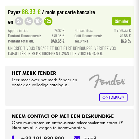
•
Star
'
S
Music
BORDEAUX
86.33 €
Payez
/ mois
par carte bancaire
•
Kabels & toebehoren
Star
'
S
Music
LILLE
3x
4x
10x
12x
en
Simuler
•
Apport initial:
79.92 €
Mensualités:
11 x 86.33 €
Star
'
S
Music
LYON
HiFi
Montant financement:
879.08 €
Coût financement:
70.55 €
Montant total dù:
949.63 €
TAEG fixe:
16.9 %
•
Star
'
S
Music
PARIS
UN CRÉDIT VOUS ENGAGE ET DOIT ÊTRE REMBOURSÉ. VÉRIFIEZ VOS
Sets
CAPACITÉS DE REMBOURSEMENT AVANT DE VOUS ENGAGER.
Bekijk onze merken
HET MERK FENDER
Leer meer over het merk Fender en
ontdek de volledige catalogus.
ONTDEKKEN
NEEM CONTACT OP MET EEN DESKUNDIGE
Onze muzikanten en enthousiaste teleconsulenten staan ??
klaar om al je vragen te beantwoorden.
+33 181 930 900
email