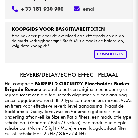
+33 181 930 900
email
KOOPGIDS VOOR BASGITAAREFFECTEN
Hoe navigeer je door de overvloed aan effectpedalen die op
de markt verkrijgbaar zijn? Star's Music maakt de balans op,
volg deze koopgids!
CONSULTEREN
REVERB/DELAY/ECHO EFFECT PEDAAL
Het compacte
FAIRFIELD CIRCUITRY Placeholder Bucket
Brigade Reverb
pedaal biedt een originele benadering en
reproduceert een digitaal reverb algoritme via een analoog
circuit opgebouwd rond BBD-type componenten, mixers, VCA's
en filters voor effectieve reverb level aanpassing. Naast de
traditionele Decay, Tone, Mix en Volume regelaars zijn er
onderling afhankelijke Size en Ratio filters, een modulatie type
schakelaar (Random / Both / Cyclica), een modulatie diepte
schakelaar (None / Slight / More) en een laagdoorlaat filter
cut-off schakelaar (2 kHz / 8 kHz / 4 kHz).