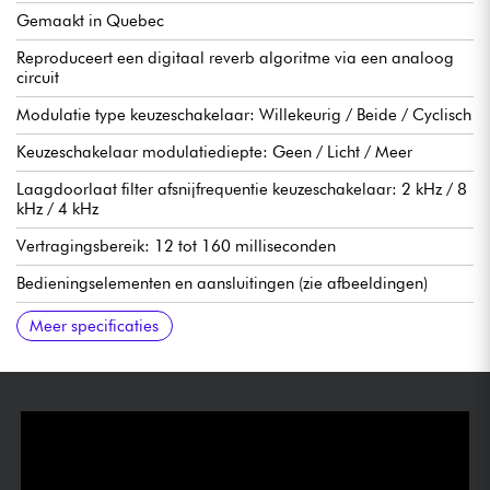
Gemaakt in Quebec
Reproduceert een digitaal reverb algoritme via een analoog
circuit
Modulatie type keuzeschakelaar: Willekeurig / Beide / Cyclisch
Keuzeschakelaar modulatiediepte: Geen / Licht / Meer
Laagdoorlaat filter afsnijfrequentie keuzeschakelaar: 2 kHz / 8
kHz / 4 kHz
Vertragingsbereik: 12 tot 160 milliseconden
Bedieningselementen en aansluitingen (zie afbeeldingen)
Echte bypass-schakelaar
Werkt met optionele gereguleerde 9-volt gelijkstroomadapter
Stroomverbruik 80 mA
119 x 97 x 48 mm
0,362 kg
Engelse handleiding (https://tinyurl.com/hu6xm4tv)
Meer specificaties
(negatief midden)