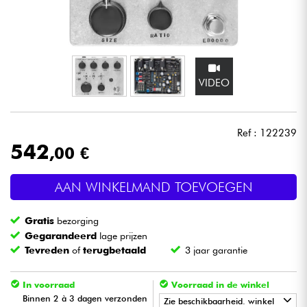
Hoofdtelefoon
Microfoon
VIDEO
DJ
Live Sound
Ref : 122239
542
,00 €
Licht
AAN WINKELMAND TOEVOEGEN
Drums & percussie
Gratis
bezorging
Blaasinstrument
Gegarandeerd
lage prijzen
Tevreden
of
terugbetaald
3 jaar garantie
Viool & Quatuor
In voorraad
Voorraad in de winkel
Binnen 2 à 3 dagen verzonden
Zie beschikbaarheid. winkel
Kinderen