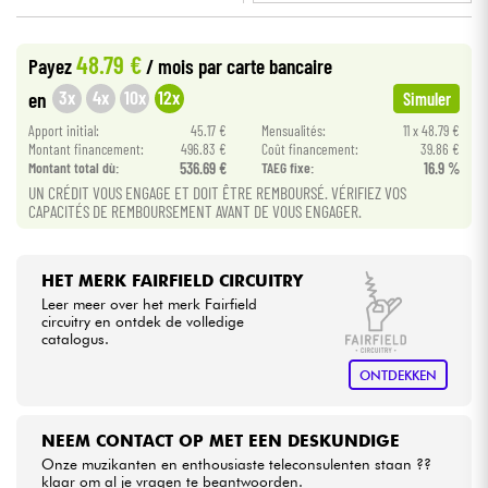
•
LA PÉDALE BY
Star
'
S
Music
Kabels & toebehoren
48.79 €
Payez
/ mois
par carte bancaire
•
Star
'
S
Music
PARIS
3x
4x
10x
12x
en
Simuler
HiFi
Apport initial:
45.17 €
Mensualités:
11 x 48.79 €
Montant financement:
496.83 €
Coût financement:
39.86 €
Montant total dù:
536.69 €
TAEG fixe:
16.9 %
Sets
UN CRÉDIT VOUS ENGAGE ET DOIT ÊTRE REMBOURSÉ. VÉRIFIEZ VOS
CAPACITÉS DE REMBOURSEMENT AVANT DE VOUS ENGAGER.
Bekijk onze merken
HET MERK FAIRFIELD CIRCUITRY
Leer meer over het merk Fairfield
circuitry en ontdek de volledige
catalogus.
ONTDEKKEN
NEEM CONTACT OP MET EEN DESKUNDIGE
Onze muzikanten en enthousiaste teleconsulenten staan ??
klaar om al je vragen te beantwoorden.