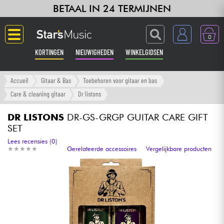
BETAAL IN 24 TERMIJNEN
0
KORTINGEN
NIEUWIGHEDEN
WINKELGIDSEN
Langue
Accueil
Gitaar & Bas
Toebehoren voor gitaar en bas
Care & cleaning gitaar
Dr listons
Gitaar & Bas
DR LISTONS
DR-GS-GRGP GUITAR CARE GIFT
SET
Versterker & Effecten
Lees recensies (0)
★
★
★
★
★
★
★
★
★
★
Gerelateerde accessoires
Vergelijkbare producten
Toetsenbord & Piano
Synths & samplers
Home-studio