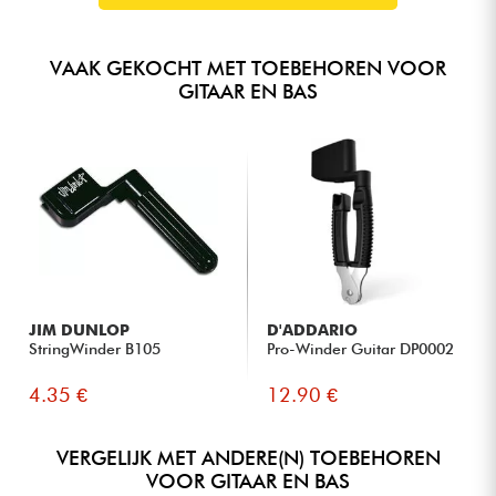
Geschikt voor nitrocellulose- en polyurethaanlakken
Ook geschikt voor het polijsten van microfonen en frets
VAAK GEKOCHT MET TOEBEHOREN VOOR
GITAAR EN BAS
JIM DUNLOP
D'ADDARIO
StringWinder B105
Pro-Winder Guitar DP0002
4.35 €
12.90 €
VERGELIJK MET ANDERE(N) TOEBEHOREN
VOOR GITAAR EN BAS