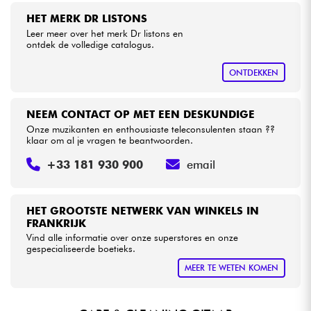
HET MERK DR LISTONS
Leer meer over het merk Dr listons en
Kabels & toebehoren
ontdek de volledige catalogus.
HiFi
ONTDEKKEN
Sets
NEEM CONTACT OP MET EEN DESKUNDIGE
Onze muzikanten en enthousiaste teleconsulenten staan ??
Bekijk onze merken
klaar om al je vragen te beantwoorden.
+33 181 930 900
email
HET GROOTSTE NETWERK VAN WINKELS IN
FRANKRIJK
Vind alle informatie over onze superstores en onze
gespecialiseerde boetieks.
MEER TE WETEN KOMEN