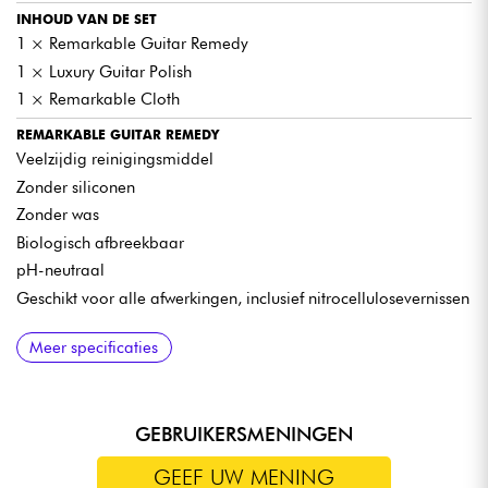
INHOUD VAN DE SET
1 × Remarkable Guitar Remedy
1 × Luxury Guitar Polish
1 × Remarkable Cloth
REMARKABLE GUITAR REMEDY
Veelzijdig reinigingsmiddel
Zonder siliconen
Zonder was
Biologisch afbreekbaar
pH-neutraal
Geschikt voor alle afwerkingen, inclusief nitrocellulosevernissen
LUXURY GUITAR POLISH
REMARKABLE CLOTH
FORMAAT
Meer specificaties
Polijstmiddel van professionele kwaliteit
Zachte, stevige en pluisvrije doek
Gebruiksklare set, ideaal als cadeau of voor het regelmatige
onderhoud van je gitaar
Bevat micro-polijstpoeder
Ideaal voor het reinigen, aanbrengen en polijsten
Herstelt de glans
Geschikt voor het onderhoud van de body, de pickups en de
frets
GEBRUIKERSMENINGEN
Verwijdert sporen van oxidatie
Biedt langdurige bescherming tegen stof en vuil
Brengt een beschermende laag aan
GEEF UW MENING