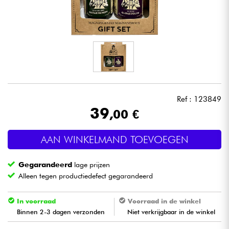
Hoofdtelefoon
Microfoon
DJ
Live Sound
Ref : 123849
39
,00 €
Licht
AAN WINKELMAND TOEVOEGEN
Drums & percussie
Gegarandeerd
lage prijzen
Blaasinstrument
Alleen tegen productiedefect gegarandeerd
Viool & Quatuor
In voorraad
Voorraad in de winkel
Binnen 2-3 dagen verzonden
Niet verkrijgbaar in de winkel
Kinderen