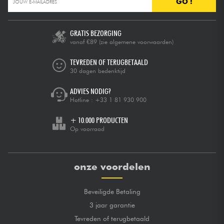
GO !
GRATIS BEZORGING
vanaf €89
(zie algemene voorwaarden)
TEVREDEN OF TERUGBETAALD
30 dagen bedenktijd
ADVIES NODIG?
Hotline :
+33 1 81 930 900
+ 10.000 PRODUCTEN
Op voorraad
onze voordelen
Beveiligde Betaling
3 jaar garantie
Tevreden of terugbetaald