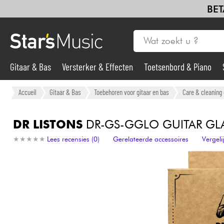
BET
Gitaar & Bas
Versterker & Effecten
Toetsenbord & Piano
Gitaar & Bas
Accueil
Gitaar & Bas
Toebehoren voor gitaar en bas
Care & cleaning 
Synths & samplers
DR LISTONS
DR-GS-GGLO GUITAR GLA
★
★
★
★
★
★
★
★
★
★
Lees recensies (0)
Gerelateerde accessoires
Vergel
Microfoon
Licht
Viool & Quatuor