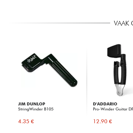
VAAK 
JIM DUNLOP
D'ADDARIO
StringWinder B105
Pro-Winder Guitar D
4.35 €
12.90 €