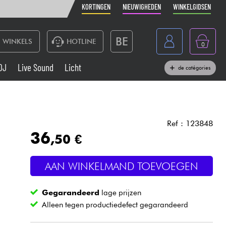
KORTINGEN
NIEUWIGHEDEN
WINKELGIDSEN
BE
WINKELS
HOTLINE
0
France
DJ
Live Sound
Licht
de catégories
Belgique
Toetsenbord & Piano
España
Hoofdtelefoon
Deutschland
Ref : 123848
36
,50 €
Nederland
Live Sound
English
AAN WINKELMAND TOEVOEGEN
Blaasinstrument
Gegarandeerd
lage prijzen
Kabels & toebehoren
Alleen tegen productiedefect gegarandeerd