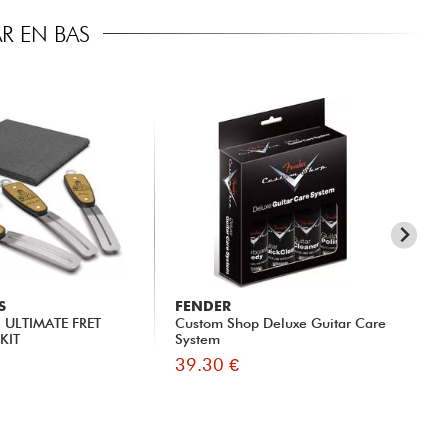
R EN BAS
S
FENDER
MU
 ULTIMATE FRET
Custom Shop Deluxe Guitar Care
Tot
KIT
System
fin
39.30 €
36