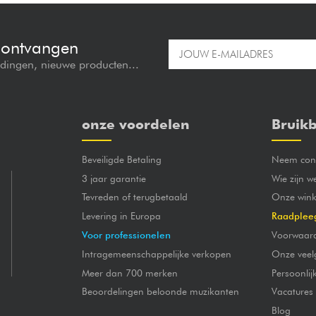
e ontvangen
edingen, nieuwe producten...
onze voordelen
Bruikb
Beveiligde Betaling
Neem cont
3 jaar garantie
Wie zijn w
Tevreden of terugbetaald
Onze wink
Levering in Europa
Raadplee
Voor professionelen
Voorwaar
Intragemeenschappelijke verkopen
Onze veel
Meer dan 700 merken
Persoonli
Beoordelingen beloonde muzikanten
Vacatures
Blog