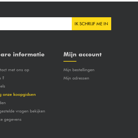
IK SCHRIJF ME IN
are informatie
Mijn account
act met ons op
Mijn bestellingen
e ?
Mijn adressen
els
g onze koopgidsen
den
gestelde vragen bekijken
jke gegevens