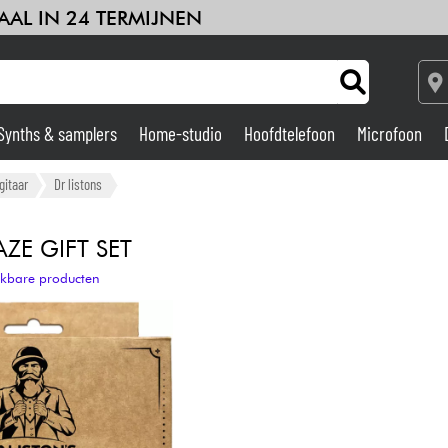
AAL IN 24 TERMIJNEN
Synths & samplers
Home-studio
Hoofdtelefoon
Microfoon
Versterker & Effecten
gitaar
Dr listons
Home-studio
ZE GIFT SET
ijkbare producten
DJ
Drums & percussie
Kinderen