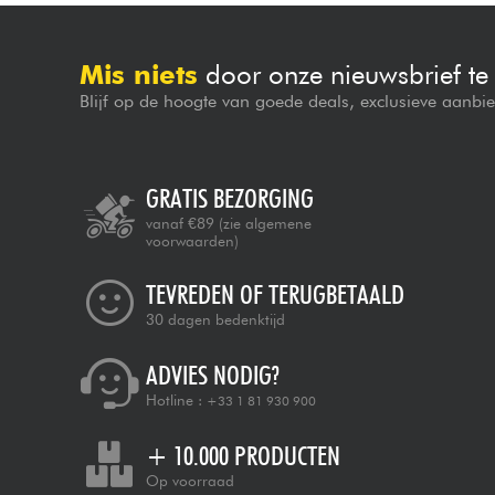
Mis niets
door onze nieuwsbrief t
Blijf op de hoogte van goede deals, exclusieve aanbi
GRATIS BEZORGING
vanaf €89
(zie algemene
voorwaarden)
TEVREDEN OF TERUGBETAALD
30 dagen bedenktijd
ADVIES NODIG?
Hotline :
+33 1 81 930 900
+ 10.000 PRODUCTEN
Op voorraad