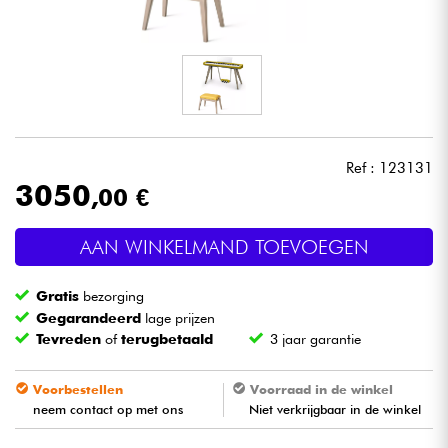
Hoofdtelefoon
Microfoon
DJ
Ref : 123131
Live Sound
3050
,00 €
Licht
AAN WINKELMAND TOEVOEGEN
Drums & percussie
Gratis
bezorging
Gegarandeerd
lage prijzen
Blaasinstrument
Tevreden
of
terugbetaald
3 jaar garantie
Voorbestellen
Voorraad in de winkel
Viool & Quatuor
neem contact op met ons
Niet verkrijgbaar in de winkel
Kinderen