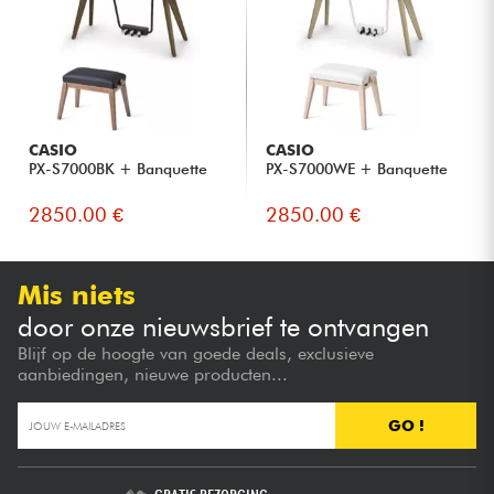
CASIO
CASIO
PX-S7000BK + Banquette
PX-S7000WE + Banquette
2850.00 €
2850.00 €
Mis niets
door onze nieuwsbrief te ontvangen
Blijf op de hoogte van goede deals, exclusieve
aanbiedingen, nieuwe producten...
GO !