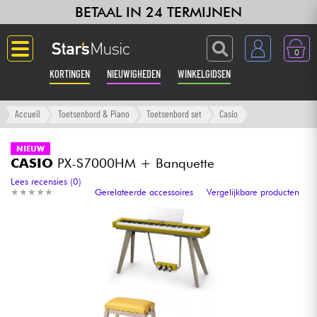
BETAAL IN 24 TERMIJNEN
0
KORTINGEN
NIEUWIGHEDEN
WINKELGIDSEN
Langue
Accueil
Toetsenbord & Piano
Toetsenbord set
Casio
Gitaar & Bas
NIEUW
CASIO
PX-S7000HM + Banquette
Versterker & Effecten
Lees recensies (0)
★
★
★
★
★
★
★
★
★
★
Gerelateerde accessoires
Vergelijkbare producten
Toetsenbord & Piano
Synths & samplers
Home-studio