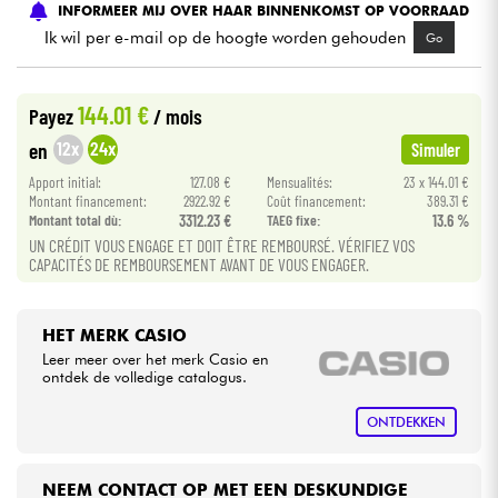
INFORMEER MIJ OVER HAAR BINNENKOMST OP VOORRAAD
Ik wil per e-mail op de hoogte worden gehouden
Go
Kabels & toebehoren
144.01 €
Payez
/ mois
HiFi
12x
24x
en
Simuler
Sets
Apport initial:
127.08 €
Mensualités:
23 x 144.01 €
Montant financement:
2922.92 €
Coût financement:
389.31 €
Montant total dù:
3312.23 €
TAEG fixe:
13.6 %
Bekijk onze merken
UN CRÉDIT VOUS ENGAGE ET DOIT ÊTRE REMBOURSÉ. VÉRIFIEZ VOS
CAPACITÉS DE REMBOURSEMENT AVANT DE VOUS ENGAGER.
HET MERK CASIO
Leer meer over het merk Casio en
ontdek de volledige catalogus.
ONTDEKKEN
NEEM CONTACT OP MET EEN DESKUNDIGE