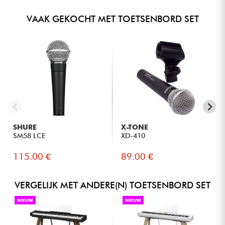
USB naar hostpoort (USB-MIDI)
Gebruikershandleiding
USB naar apparaat
VAAK GEKOCHT MET TOETSENBORD SET
SHURE
X-TONE
SM58 LCE
XD-410
115.00 €
89.00 €
VERGELIJK MET ANDERE(N) TOETSENBORD SET
NIEUW
NIEUW