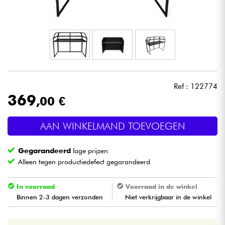
Hoofdtelefoon
Microfoon
DJ
Ref : 122774
Live Sound
369
,00 €
Licht
AAN WINKELMAND TOEVOEGEN
Drums & percussie
Gegarandeerd
lage prijzen
Alleen tegen productiedefect gegarandeerd
Blaasinstrument
In voorraad
Voorraad in de winkel
Viool & Quatuor
Binnen 2-3 dagen verzonden
Niet verkrijgbaar in de winkel
Kinderen