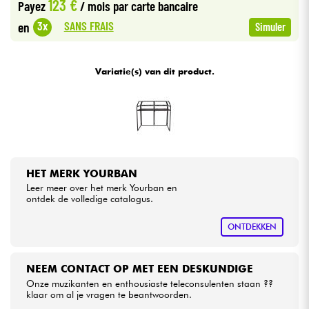
123 €
Payez
/ mois
par carte bancaire
SANS FRAIS
3x
en
Simuler
Kabels & toebehoren
HiFi
Variatie(s) van dit product.
Sets
Bekijk onze merken
HET MERK YOURBAN
Leer meer over het merk Yourban en
ontdek de volledige catalogus.
ONTDEKKEN
NEEM CONTACT OP MET EEN DESKUNDIGE
Onze muzikanten en enthousiaste teleconsulenten staan ??
klaar om al je vragen te beantwoorden.