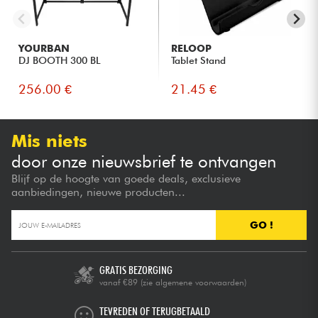
YOURBAN
RELOOP
DJ BOOTH 300 BL
Tablet Stand
256.00 €
21.45 €
Mis niets
door onze nieuwsbrief te ontvangen
Blijf op de hoogte van goede deals, exclusieve
aanbiedingen, nieuwe producten...
GO !
GRATIS BEZORGING
vanaf €89
(zie algemene voorwaarden)
TEVREDEN OF TERUGBETAALD