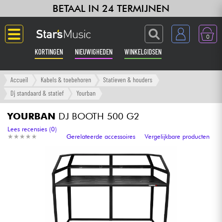
BETAAL IN 24 TERMIJNEN
0
KORTINGEN
NIEUWIGHEDEN
WINKELGIDSEN
Langue
Accueil
Kabels & toebehoren
Statieven & houders
Dj standaard & statief
Yourban
Gitaar & Bas
YOURBAN
DJ BOOTH 500 G2
Versterker & Effecten
Lees recensies (0)
★
★
★
★
★
★
★
★
★
★
Gerelateerde accessoires
Vergelijkbare producten
Toetsenbord & Piano
Synths & samplers
Home-studio