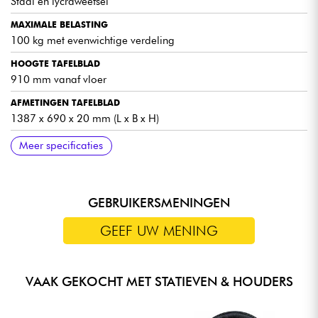
Staal en lycraweefsel
MAXIMALE BELASTING
100 kg met evenwichtige verdeling
HOOGTE TAFELBLAD
910 mm vanaf vloer
AFMETINGEN TAFELBLAD
1387 x 690 x 20 mm (L x B x H)
AFMETINGEN
GEWICHT
INBEGREPEN ACCESSOIRES
Meer specificaties
1430 x 715 x 1315 mm (L x B x H)
21,60 kg
2 zwarte en witte lycra's + draagtas
GEBRUIKERSMENINGEN
GEEF UW MENING
VAAK GEKOCHT MET STATIEVEN & HOUDERS