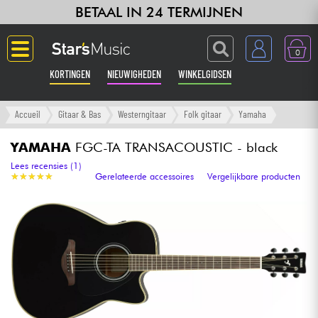
BETAAL IN 24 TERMIJNEN
0
KORTINGEN
NIEUWIGHEDEN
WINKELGIDSEN
Langue
Accueil
Gitaar & Bas
Westerngitaar
Folk gitaar
Yamaha
Gitaar & Bas
YAMAHA
FGC-TA TRANSACOUSTIC - black
Lees recensies (1)
★
★
★
★
★
★
★
★
★
★
Gerelateerde accessoires
Vergelijkbare producten
Versterker & Effecten
Toetsenbord & Piano
Synths & samplers
Home-studio