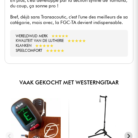
En plus, c'est développé par la section synthé de Yamaha,
du coup, ça sonne pro !
Bref, déjà sans Transacoutic, c'est l'une des meilleurs de sa
catégorie, mais avec, la FGC-TA devient indispensable.
WERELDWIJD MERK
★
★
★
★
★
★
★
★
★
★
★
★
★
★
★
★
★
★
★
★
KWALITEIT VAN DE LUTHERIE
★
★
★
★
★
★
★
★
★
★
KLANKEN
★
★
★
★
★
★
★
★
★
★
SPEELCOMFORT
VAAK GEKOCHT MET WESTERNGITAAR