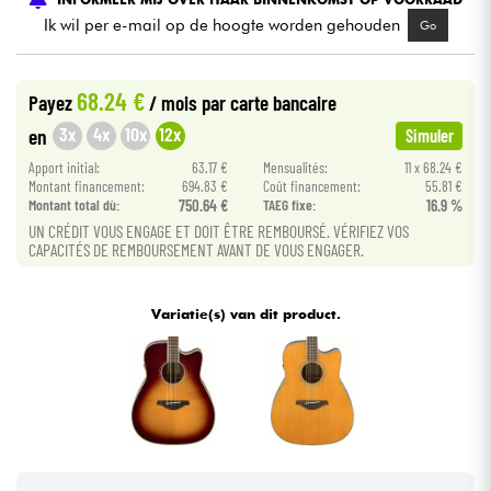
Ik wil per e-mail op de hoogte worden gehouden
Go
Kabels & toebehoren
68.24 €
Payez
/ mois
par carte bancaire
HiFi
3x
4x
10x
12x
en
Simuler
Apport initial:
63.17 €
Mensualités:
11 x 68.24 €
Sets
Montant financement:
694.83 €
Coût financement:
55.81 €
Montant total dù:
750.64 €
TAEG fixe:
16.9 %
Bekijk onze merken
UN CRÉDIT VOUS ENGAGE ET DOIT ÊTRE REMBOURSÉ. VÉRIFIEZ VOS
CAPACITÉS DE REMBOURSEMENT AVANT DE VOUS ENGAGER.
Variatie(s) van dit product.