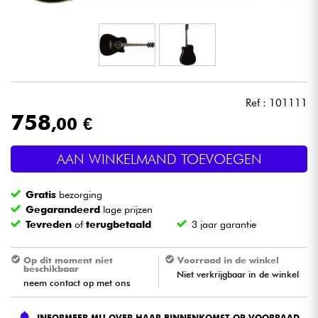
Hoofdtelefoon
Microfoon
DJ
Ref : 101111
758
,00 €
Live Sound
AAN WINKELMAND TOEVOEGEN
Licht
Gratis
bezorging
Drums & percussie
Gegarandeerd
lage prijzen
Tevreden
of
terugbetaald
3 jaar garantie
Blaasinstrument
Op dit moment niet
Voorraad in de winkel
beschikbaar
Niet verkrijgbaar in de winkel
Viool & Quatuor
neem contact op met ons
Kinderen
INFORMEER MIJ OVER HAAR BINNENKOMST OP VOORRAAD