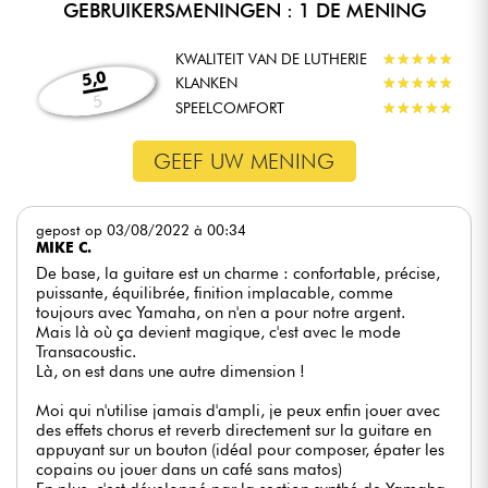
GEBRUIKERSMENINGEN : 1 DE MENING
KWALITEIT VAN DE LUTHERIE
★
★
★
★
★
★
★
★
★
★
5,0
KLANKEN
★
★
★
★
★
★
★
★
★
★
5
SPEELCOMFORT
★
★
★
★
★
★
★
★
★
★
GEEF UW MENING
gepost op 03/08/2022 à 00:34
MIKE C.
De base, la guitare est un charme : confortable, précise,
puissante, équilibrée, finition implacable, comme
toujours avec Yamaha, on n'en a pour notre argent.
Mais là où ça devient magique, c'est avec le mode
Transacoustic.
Là, on est dans une autre dimension !
Moi qui n'utilise jamais d'ampli, je peux enfin jouer avec
des effets chorus et reverb directement sur la guitare en
appuyant sur un bouton (idéal pour composer, épater les
copains ou jouer dans un café sans matos)