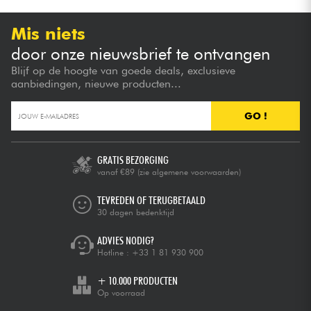
Mis niets
door onze nieuwsbrief te ontvangen
Blijf op de hoogte van goede deals, exclusieve
aanbiedingen, nieuwe producten...
GO !
GRATIS BEZORGING
vanaf €89
(zie algemene voorwaarden)
TEVREDEN OF TERUGBETAALD
30 dagen bedenktijd
ADVIES NODIG?
Hotline :
+33 1 81 930 900
+ 10.000 PRODUCTEN
Op voorraad