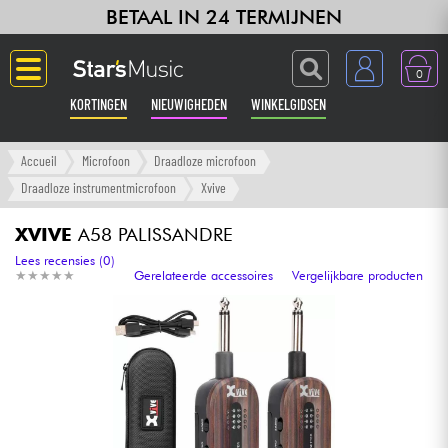
BETAAL IN 24 TERMIJNEN
0
KORTINGEN
NIEUWIGHEDEN
WINKELGIDSEN
Langue
Accueil
Microfoon
Draadloze microfoon
Draadloze instrumentmicrofoon
Xvive
Gitaar & Bas
XVIVE
A58 PALISSANDRE
Versterker & Effecten
Lees recensies (0)
★
★
★
★
★
★
★
★
★
★
Gerelateerde accessoires
Vergelijkbare producten
Toetsenbord & Piano
Synths & samplers
Home-studio