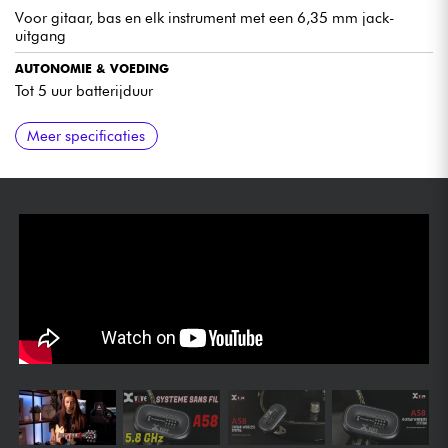
Voor gitaar, bas en elk instrument met een 6,35 mm jack-
uitgang
AUTONOMIE & VOEDING
Tot 5 uur batterijduur
MEEGELEVERDE ACCESSOIRES
AFWERKING
Meer specificaties
Geleverd met draagtas
Palissander