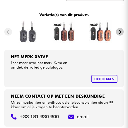
•
Star
'
S
Music
BORDEAUX
Kabels & toebehoren
Variatie(s) van dit product.
HiFi
Sets
HET MERK XVIVE
Bekijk onze merken
Leer meer over het merk Xvive en
ontdek de volledige catalogus.
ONTDEKKEN
NEEM CONTACT OP MET EEN DESKUNDIGE
Onze muzikanten en enthousiaste teleconsulenten staan ??
klaar om al je vragen te beantwoorden.
+33 181 930 900
email