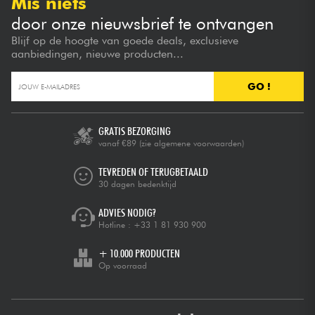
Mis niets
door onze nieuwsbrief te ontvangen
Blijf op de hoogte van goede deals, exclusieve
aanbiedingen, nieuwe producten...
GO !
GRATIS BEZORGING
vanaf €89
(zie algemene voorwaarden)
TEVREDEN OF TERUGBETAALD
30 dagen bedenktijd
ADVIES NODIG?
Hotline :
+33 1 81 930 900
+ 10.000 PRODUCTEN
Op voorraad