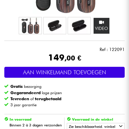
Hoofdtelefoon
Microfoon
VIDEO
DJ
Ref : 122091
Live Sound
149
,00 €
Licht
AAN WINKELMAND TOEVOEGEN
Drums & percussie
Gratis
bezorging
Gegarandeerd
lage prijzen
Blaasinstrument
Tevreden
of
terugbetaald
3 jaar garantie
Viool & Quatuor
In voorraad
Voorraad in de winkel
Binnen 2 à 3 dagen verzonden
Zie beschikbaarheid. winkel
Kinderen