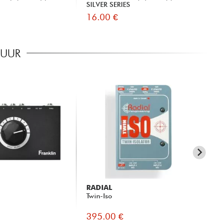
SILVER SERIES
16.00 €
11
TUUR
RADIAL
RU
Twin-Iso
RN
395.00 €
39