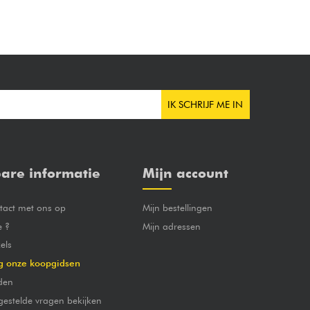
IK SCHRIJF ME IN
are informatie
Mijn account
act met ons op
Mijn bestellingen
e ?
Mijn adressen
els
g onze koopgidsen
den
gestelde vragen bekijken