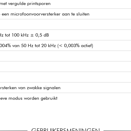
et vergulde printsporen
p een microfoonvoorversterker aan te sluiten
 Hz tot 100 kHz ± 0,5 dB
004% van 50 Hz tot 20 kHz (< 0,003% actief)
ersterken van zwakke signalen
ieve modus worden gebruikt
GEBRUIKERSMENINGEN