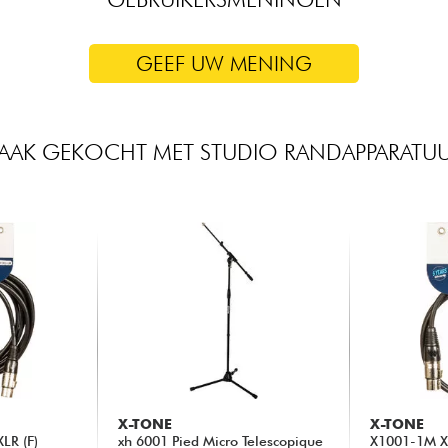
GEEF UW MENING
AAK GEKOCHT MET STUDIO RANDAPPARATU
X-TONE
X-TONE
LR (F)
xh 6001 Pied Micro Telescopique
X1001-1M XL