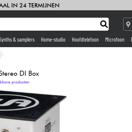
AAL IN 24 TERMIJNEN
Synths & samplers
Home-studio
Hoofdtelefoon
Microfoon
Versterker & Effecten
Home-studio
tereo DI Box
ijkbare producten
DJ
Drums & percussie
Kinderen