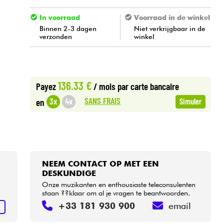
In voorraad
Voorraad in de winkel
Binnen 2-3 dagen
Niet verkrijgbaar in de
verzonden
winkel
136.33 €
Payez
/ mois
par carte bancaire
SANS FRAIS
3x
4x
en
Simuler
NEEM CONTACT OP MET EEN
DESKUNDIGE
Onze muzikanten en enthousiaste teleconsulenten
staan ??klaar om al je vragen te beantwoorden.
+33 181 930 900
email
N