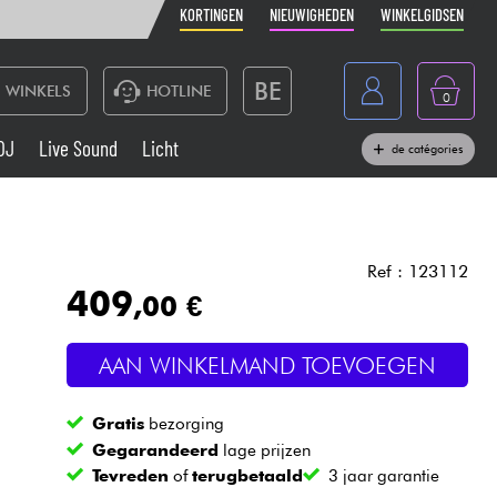
KORTINGEN
NIEUWIGHEDEN
WINKELGIDSEN
BE
WINKELS
HOTLINE
0
France
DJ
Live Sound
Licht
de catégories
Belgique
Toetsenbord & Piano
España
Hoofdtelefoon
Deutschland
Ref : 123112
409
,00 €
Nederland
Live Sound
English
AAN WINKELMAND TOEVOEGEN
Blaasinstrument
Gratis
bezorging
Kabels & toebehoren
Gegarandeerd
lage prijzen
Tevreden
of
terugbetaald
3 jaar garantie