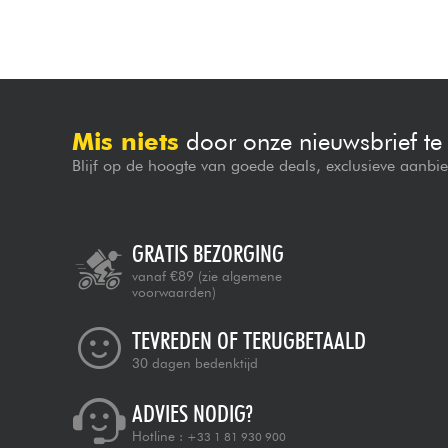
Mis niets
door onze nieuwsbrief t
Blijf op de hoogte van goede deals, exclusieve aanbi
GRATIS BEZORGING
vanaf €89
(zie algemene
voorwaarden)
TEVREDEN OF TERUGBETAALD
30 dagen bedenktijd
ADVIES NODIG?
Hotline :
+33 1 81 930 900