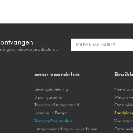
e ontvangen
edingen, nieuwe producten...
onze voordelen
Bruikb
Beveiligde Betaling
Neem cont
3 jaar garantie
Wie zijn w
Tevreden of terugbetaald
Onze wink
Levering in Europa
Raadplee
Voor professionelen
Voorwaar
Intragemeenschappelijke verkopen
Onze veel