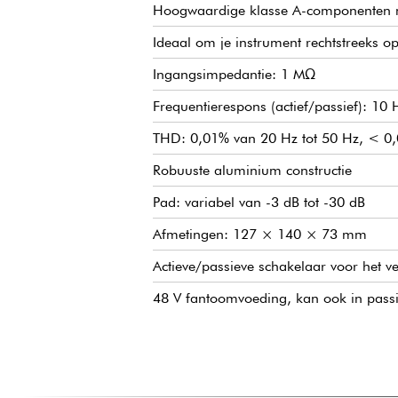
Hoogwaardige klasse A-componenten m
Ideaal om je instrument rechtstreeks o
Ingangsimpedantie: 1 MΩ
Frequentierespons (actief/passief): 10
THD: 0,01% van 20 Hz tot 50 Hz, < 0,
Robuuste aluminium constructie
Pad: variabel van -3 dB tot -30 dB
Afmetingen: 127 × 140 × 73 mm
Actieve/passieve schakelaar voor het v
48 V fantoomvoeding, kan ook in pass