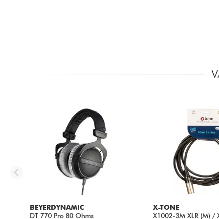
V
BEYERDYNAMIC
X-TONE
DT 770 Pro 80 Ohms
X1002-3M XLR (M) / X