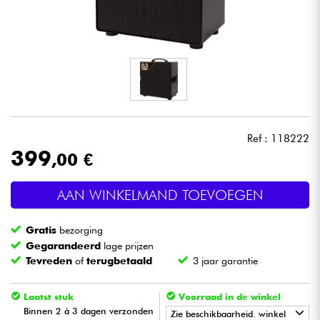
Hoofdtelefoon
Microfoon
DJ
Live Sound
Ref : 118222
399
,00 €
Licht
AAN WINKELMAND TOEVOEGEN
Drums & percussie
Gratis
bezorging
Blaasinstrument
Gegarandeerd
lage prijzen
Tevreden
of
terugbetaald
3 jaar garantie
Viool & Quatuor
Laatst stuk
Voorraad in de winkel
Binnen 2 à 3 dagen verzonden
Zie beschikbaarheid. winkel
Kinderen