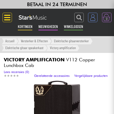
BETAAL IN 24 TERMIJNEN
0
KORTINGEN
NIEUWIGHEDEN
WINKELGIDSEN
Langue
Accueil
Versterker & Effecten
Elektrische gitaarversterker
Elektrische gitaar speakerkast
Victory amplification
Gitaar & Bas
VICTORY AMPLIFICATION
V112 Copper
Lunchbox Cab
Versterker & Effecten
Lees recensies (0)
★
★
★
★
★
★
★
★
★
★
Gerelateerde accessoires
Vergelijkbare producten
Toetsenbord & Piano
Synths & samplers
Home-studio