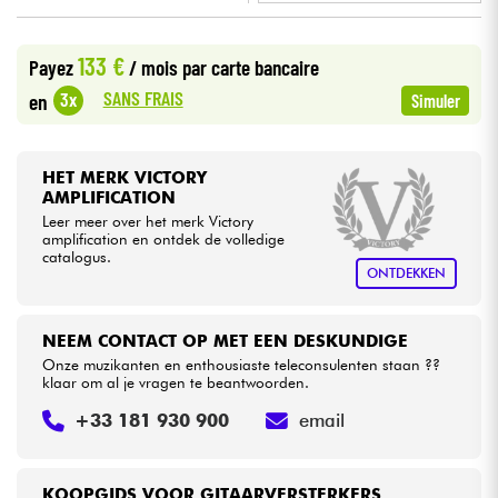
•
Star
'
S
Music
LILLE
Kabels & toebehoren
133 €
Payez
/ mois
par carte bancaire
SANS FRAIS
3x
en
Simuler
HiFi
Sets
HET MERK VICTORY
AMPLIFICATION
Leer meer over het merk Victory
Bekijk onze merken
amplification en ontdek de volledige
catalogus.
ONTDEKKEN
NEEM CONTACT OP MET EEN DESKUNDIGE
Onze muzikanten en enthousiaste teleconsulenten staan ??
klaar om al je vragen te beantwoorden.
+33 181 930 900
email
KOOPGIDS VOOR GITAARVERSTERKERS