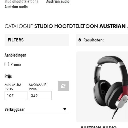
HiFi
studiohoofdtelefoons
Austrian audio
Austrian audio
CATALOGUE
STUDIO HOOFDTELEFOON
AUSTRIAN
6
Resultaten:
FILTERS
Aanbiedingen
Promo
Prijs
MINIMUM
MAXIMALE
PRIJS
PRIJS
Verkrijgbaar
Disponible en ligne
Star's Music Lille
AUSTRIAN AUDIO