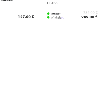
HI-X55
286.00 €
Internet
127.00 €
249.00 €
Winkels
[?]