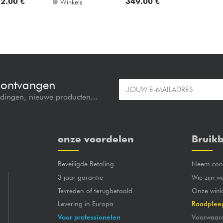
2.00 €
349.00 €
Winkels
e ontvangen
edingen, nieuwe producten...
onze voordelen
Bruikb
Beveiligde Betaling
Neem cont
3 jaar garantie
Wie zijn w
Tevreden of terugbetaald
Onze wink
Levering in Europa
Raadplee
Voor professionelen
Voorwaar