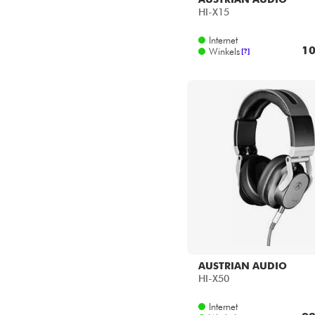
Star's Music Lyon
HI-X15
Star's Music Paris
Internet
Star's Music Toulouse
10
Winkels
[?]
AUSTRIAN AUDIO
HI-X50
Internet