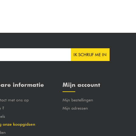
IK SCHRIJF ME IN
are informatie
Mijn account
act met ons op
Mijn bestellingen
e ?
Mijn adressen
els
g onze koopgidsen
den