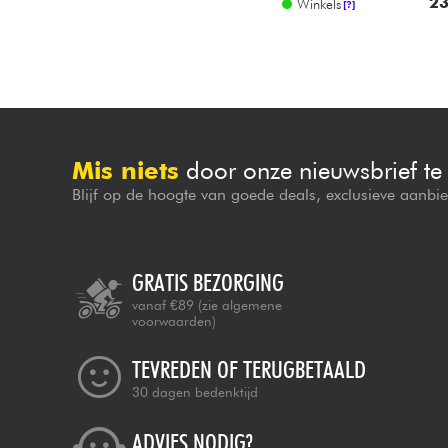
23
Winkels
[?]
Mis niets
door onze nieuwsbrief t
Blijf op de hoogte van goede deals, exclusieve aanbi
GRATIS BEZORGING
vanaf €89
(zie algemene
voorwaarden)
TEVREDEN OF TERUGBETAALD
30 dagen bedenktijd
ADVIES NODIG?