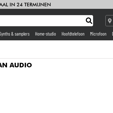
AAL IN 24 TERMIJNEN
Synths & samplers
Home-studio
Hoofdtelefoon
Microfoon
Versterker & Effecten
Home-studio
AN AUDIO
DJ
Drums & percussie
Kinderen