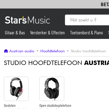
BET
Gitaar & Bas
Versterker & Effecten
Toetsenbord & Piano
Gitaar & Bas
Austrian audio
•
Hoofdtelefoon
•
Studio hoofdtelefoon
Synths & samplers
STUDIO HOOFDTELEFOON
AUSTRI
Microfoon
Licht
Viool & Quatuor
Gesloten
Open studiokoptelefoon