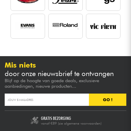
Mis niets
door onze nieuwsbrief te ontvangen
Blijf op de hoogte van goede deals, exclusieve
aanbiedingen, nieuwe producten...
GO !
GRATIS BEZORGING
vanaf €89
(zie algemene voorwaarden)