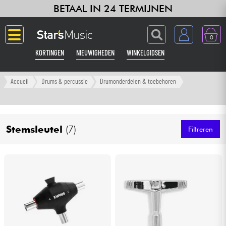
BETAAL IN 24 TERMIJNEN
0
KORTINGEN
NIEUWIGHEDEN
WINKELGIDSEN
Langue
Accueil
Drums & percussie
Drumonderdelen & toebehoren
Gitaar & Bas
Stemsleutel
(7)
Versterker & Effecten
Filtreren
Toetsenbord & Piano
Synths & samplers
Home-studio