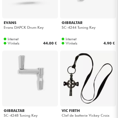
Hoofdtelefoon
Microfoon
EVANS
GIBRALTAR
Evans DAPCK Drum Key
SC-4244 Tuning Key
DJ
Internet
Internet
Winkels
44.00 €
Winkels
4.90 €
Live Sound
Licht
Drums & percussie
Blaasinstrument
Viool & Quatuor
GIBRALTAR
VIC FIRTH
SC-4248 Tuning Key
Clef de batterie Vickey Croix
Kinderen