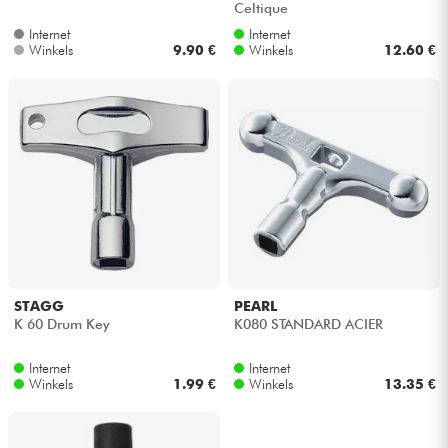
Celtique
Internet
Internet
Kabels & toebehoren
Winkels
9.90 €
Winkels
12.60 €
HiFi
Sets
Bekijk onze merken
STAGG
PEARL
K 60 Drum Key
K080 STANDARD ACIER
Internet
Internet
Winkels
1.99 €
Winkels
13.35 €