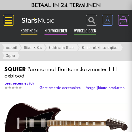
BETAAL IN 24 TERMIJNEN
0
KORTINGEN
NIEUWIGHEDEN
WINKELGIDSEN
Langue
Accueil
Gitaar & Bas
Elektrische Gitaar
Bariton elektrische gitaar
Squier
Gitaar & Bas
SQUIER
Paranormal Baritone Jazzmaster HH -
oxblood
Versterker & Effecten
Lees recensies (0)
★
★
★
★
★
★
★
★
★
★
Gerelateerde accessoires
Vergelijkbare producten
Toetsenbord & Piano
Synths & samplers
Home-studio