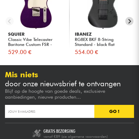
SQUIER
IBANEZ
Classic Vibe Telecaster
RG8EX BKF 8-String
Baritone Custom FSR -
Standard - black flat
Purp...
529.00 €
554.00 €
Mis niets
door onze nieuwsbrief te ontvangen
Blijf op de hoogte van goede deals, exclusieve
aanbiedingen, nieuwe producten...
GO !
GRATIS BEZORGING
vanaf €89
(zie algemene voorwaarden)