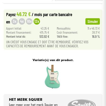
•
Star
'
S
Music
LILLE
Kabels & toebehoren
46.72 €
Payez
/ mois
par carte bancaire
•
Star
'
S
Music
LYON
3x
4x
10x
12x
en
Simuler
HiFi
Apport initial:
43.25 €
Mensualités:
11 x 46.72 €
Montant financement:
475.75 €
Coût financement:
38.17 €
Montant total dù:
513.92 €
TAEG fixe:
16.9 %
Sets
UN CRÉDIT VOUS ENGAGE ET DOIT ÊTRE REMBOURSÉ. VÉRIFIEZ VOS
CAPACITÉS DE REMBOURSEMENT AVANT DE VOUS ENGAGER.
Bekijk onze merken
Variatie(s) van dit product.
HET MERK SQUIER
Leer meer over het merk Squier en