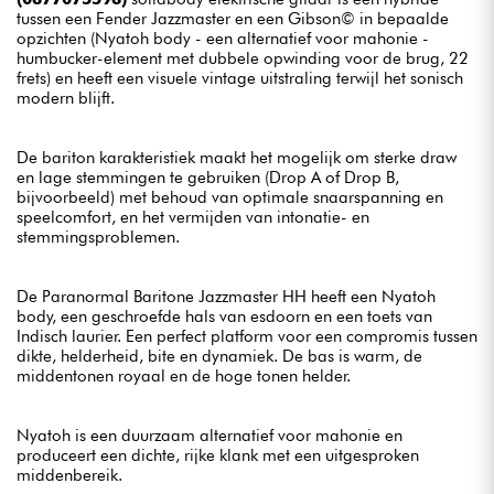
tussen een Fender Jazzmaster en een Gibson© in bepaalde
opzichten (Nyatoh body - een alternatief voor mahonie -
humbucker-element met dubbele opwinding voor de brug, 22
frets) en heeft een visuele vintage uitstraling terwijl het sonisch
modern blijft.
De bariton karakteristiek maakt het mogelijk om sterke draw
en lage stemmingen te gebruiken (Drop A of Drop B,
bijvoorbeeld) met behoud van optimale snaarspanning en
speelcomfort, en het vermijden van intonatie- en
stemmingsproblemen.
De Paranormal Baritone Jazzmaster HH heeft een Nyatoh
body, een geschroefde hals van esdoorn en een toets van
Indisch laurier. Een perfect platform voor een compromis tussen
dikte, helderheid, bite en dynamiek. De bas is warm, de
middentonen royaal en de hoge tonen helder.
Nyatoh is een duurzaam alternatief voor mahonie en
produceert een dichte, rijke klank met een uitgesproken
middenbereik.