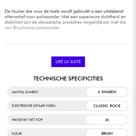
De laurier die voor de toets wordt gebruikt is een uitstekend
alternatief voor palissander. Met een superieure dichtheid en
stabiliteit zijn de akoestische prestaties vergelijkbaar met die
van Braziliaans palissander.
Uitgerust met een duo Fender Designed Alnico Humbucking
pickups, is de Squier Paranormal Baritone Jazzmaster HH
duidelijk geschikt voor metal en alternatieve stemmingen.
Maar hij zal ook gitaristen aanspreken die graag
LIRE LA SUITE
experimenteren met stijlen als Surf of Garage Rock.
TECHNISCHE SPECIFICITIES
Voeg daar het onmiskenbare speelcomfort aan toe
(aangenaam C-vormig halsprofiel, 9.5" radius, smal
6 SNAREN
AANTAL SNAREN
toelopende frets) en je hebt een model dat perfect is voor
beginners, maar ook geschikt zou kunnen zijn voor een meer
ervaren muzikant die op zoek is naar een tweede
CLASSIC ROCK
ELEKTRISCHE GITAAR VORM
kwaliteitsgitaar.
JA
HANDVAT MET KOP
BRUIN
KLEUR