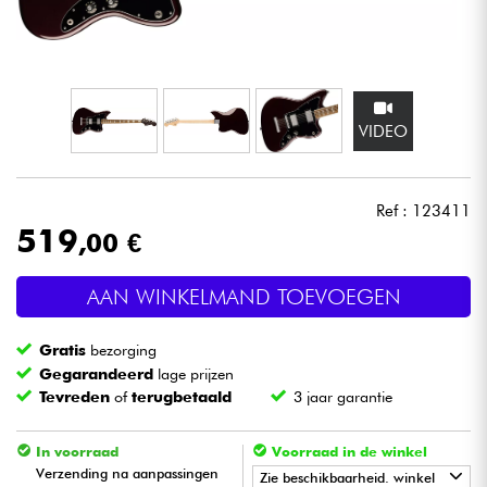
Hoofdtelefoon
Microfoon
VIDEO
DJ
Live Sound
Ref : 123411
519
,00 €
Licht
AAN WINKELMAND TOEVOEGEN
Drums & percussie
Gratis
bezorging
Blaasinstrument
Gegarandeerd
lage prijzen
Tevreden
of
terugbetaald
3 jaar garantie
Viool & Quatuor
In voorraad
Voorraad in de winkel
Verzending na aanpassingen
Zie beschikbaarheid. winkel
Kinderen