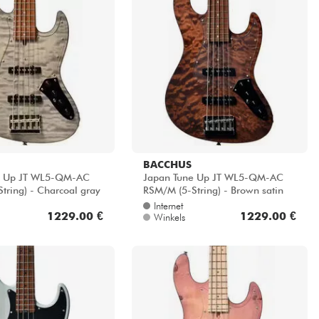
BACCHUS
e Up JT WL5-QM-AC
Japan Tune Up JT WL5-QM-AC
tring) - Charcoal gray
RSM/M (5-String) - Brown satin
Internet
1229.00 €
1229.00 €
Winkels