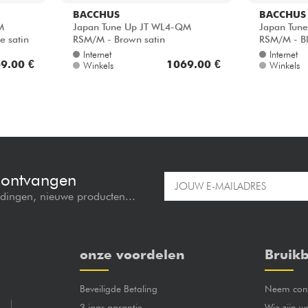
BACCHUS
BACCHUS
M
Japan Tune Up JT WL4-QM
Japan Tun
e satin
RSM/M - Brown satin
RSM/M - Bl
Internet
Internet
9.00 €
1069.00 €
Winkels
Winkels
e ontvangen
edingen, nieuwe producten...
onze voordelen
Bruikb
Beveiligde Betaling
Neem cont
3 jaar garantie
Wie zijn w