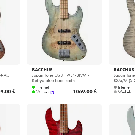
Sets
Bekijk onze merken
BACCHUS
BACCHUS
WN-AC
Japan Tune Up JT WL4-BP/M -
Japan Tun
Keiryu blue burst satin
RSM/M (5-S
satin
Internet
Internet
9.00 €
1069.00 €
Winkels
Winkels
[?]