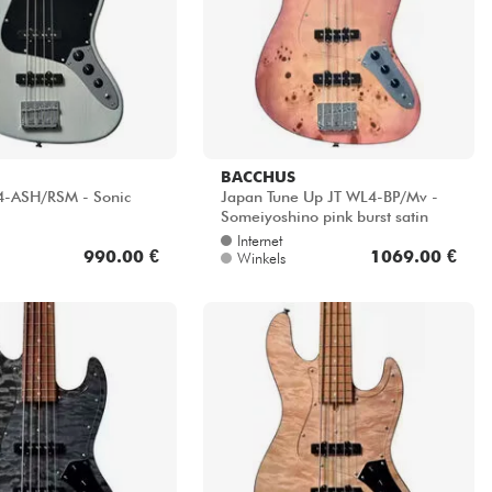
BACCHUS
4-ASH/RSM - Sonic
Japan Tune Up JT WL4-BP/Mv -
Someiyoshino pink burst satin
Internet
990.00 €
1069.00 €
Winkels