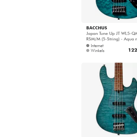
BACCHUS
Japan Tune Up JT WL5-
RSM/M (5-String) - Aqua 
blue satin
Internet
122
Winkels