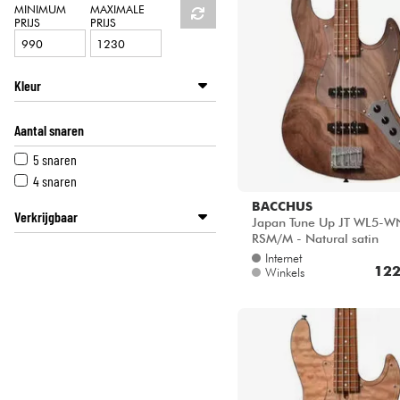
HiFi
MINIMUM
MAXIMALE
PRIJS
PRIJS
Kleur
Roos
Aantal snaren
Blauw
Bruin
5 snaren
Natural
4 snaren
Rood
BACCHUS
Verkrijgbaar
Zwart
Japan Tune Up JT WL5-
RSM/M - Natural satin
BASS MANIAC by Star's Music
Internet
Disponible en ligne
122
Winkels