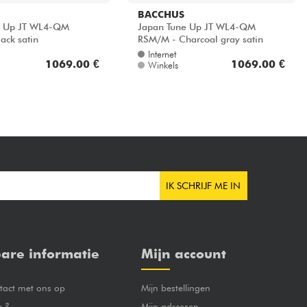
BACCHUS
e Up JT WL4-QM
Japan Tune Up JT WL4-QM
ack satin
RSM/M - Charcoal gray satin
Internet
1069.00 €
1069.00 €
Winkels
IK SCHRIJF ME IN
are informatie
Mijn account
act met ons op
Mijn bestellingen
e ?
Mijn adressen