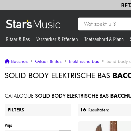
BET
Gitaar & Bas
Versterker & Effecten
Toetsenbord & Piano
Gitaar & Bas
Bacchus
•
Gitaar & Bas
•
Elektrische bas
•
Solid body e
Synths & samplers
SOLID BODY ELEKTRISCHE BAS
BAC
Microfoon
CATALOGUE
SOLID BODY ELEKTRISCHE BAS
BACCH
Licht
16
Resultaten:
FILTERS
Viool & Quatuor
Prijs