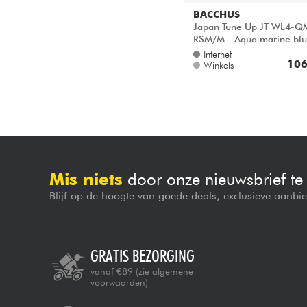
BACCHUS
Japan Tune Up JT WL4-Q
RSM/M - Aqua marine blu
Internet
106
Winkels
Mis niets
door onze nieuwsbrief t
Blijf op de hoogte van goede deals, exclusieve aanbi
GRATIS BEZORGING
vanaf €89
(zie algemene
voorwaarden)