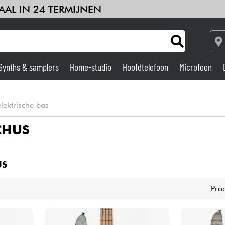
AAL IN 24 TERMIJNEN
Synths & samplers
Home-studio
Hoofdtelefoon
Microfoon
Versterker & Effecten
lektrische bas
Home-studio
CHUS
DJ
US
Drums & percussie
Pro
Kinderen