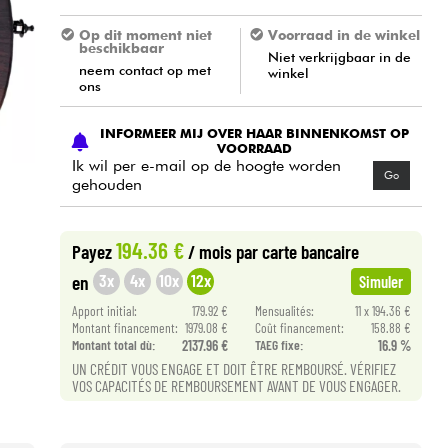
Op dit moment niet
Voorraad in de winkel
beschikbaar
Niet verkrijgbaar in de
neem contact op met
winkel
ons
INFORMEER MIJ OVER HAAR BINNENKOMST OP
VOORRAAD
Ik wil per e-mail op de hoogte worden
Go
gehouden
194.36 €
Payez
/ mois
par carte bancaire
3x
4x
10x
12x
en
Simuler
Apport initial:
179.92 €
Mensualités:
11 x 194.36 €
Montant financement:
1979.08 €
Coût financement:
158.88 €
Montant total dù:
2137.96 €
TAEG fixe:
16.9 %
UN CRÉDIT VOUS ENGAGE ET DOIT ÊTRE REMBOURSÉ. VÉRIFIEZ
VOS CAPACITÉS DE REMBOURSEMENT AVANT DE VOUS ENGAGER.