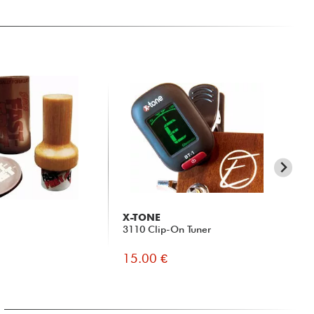
X-TONE
X-
3110 Clip-On Tuner
xa 
15.00 €
55