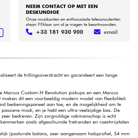
NEEM CONTACT OP MET EEN
DESKUNDIGE
Onze muzikanten en enthousiaste teleconsulenten
staan ??klaar om al je vragen te beantwoorden.
+33 181 930 900
email
N
liseert de trillingsoverdracht en garandeert een lange
he Marcus Custom-H Revolution pickups en een Marcus
t maken dit een voorbeeldig modern model van flexibiliteit.
eid bedieningspaneel aan toe, en de mogelijkheid om te
 passieve modi, en je hebt een ultra-veelzijdige bas. De
s zeer bedreven. Zijn zorgvuldige vakmanschap is echt
 kenmerken zoals afgeschuinde fretranden en roestvrijstalen
elijk (posturale balans, zeer aangenaam halsprofiel, 54 mm