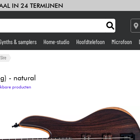
AAL IN 24 TERMIJNEN
Synths & samplers
Home-studio
Hoofdtelefoon
Microfoon
Versterker & Effecten
Sire
Home-studio
g) - natural
ijkbare producten
DJ
Drums & percussie
Kinderen