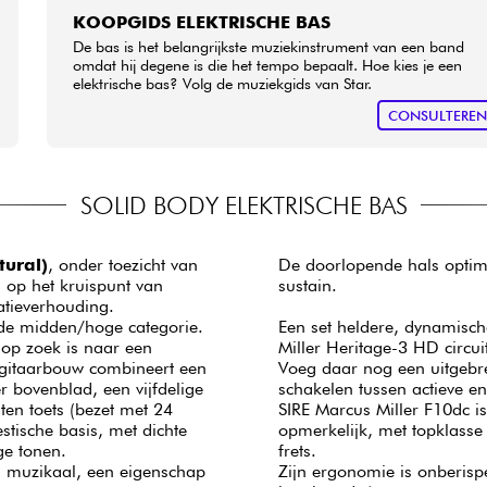
KOOPGIDS ELEKTRISCHE BAS
De bas is het belangrijkste muziekinstrument van een band
omdat hij degene is die het tempo bepaalt. Hoe kies je een
elektrische bas? Volg de muziekgids van Star.
CONSULTERE
SOLID BODY ELEKTRISCHE BAS
ural)
, onder toezicht van
De doorlopende hals optima
s op het kruispunt van
sustain.
statieverhouding.
 de midden/hoge categorie.
Een set heldere, dynamisc
 op zoek is naar een
Miller Heritage-3 HD circui
De gitaarbouw combineert een
Voeg daar nog een uitgebr
 bovenblad, een vijfdelige
schakelen tussen actieve en
en toets (bezet met 24
SIRE Marcus Miller F10dc i
opmerkelijk, met topklasse
ge tonen.
frets.
n muzikaal, een eigenschap
Zijn ergonomie is onberisp