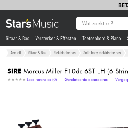
BET
Gitaar & Bas
Versterker & Effecten
Toetsenbord & Piano
Gitaar & Bas
Accueil
Gitaar & Bas
Elektrische bas
Solid body elektrische bas
Synths & samplers
SIRE
Marcus Miller F10dc 6ST LH (6-Strin
★
★
★
★
★
★
★
★
★
★
Lees recensies (0)
Gerelateerde accessoires
Vergel
Microfoon
Licht
Viool & Quatuor