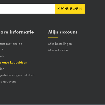
IK SCHRIJF ME IN
are informatie
Mijn account
act met ons op
Mijn bestellingen
e ?
Mijn adressen
els
g onze koopgidsen
den
gestelde vragen bekijken
jke gegevens