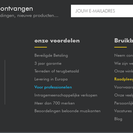
e ontvangen
edingen, nieuwe producten...
onze voordelen
Bruikb
Beveiligde Betaling
Neem cont
3 jaar garantie
Wie zijn w
Tevreden of terugbetaald
Onze wink
Levering in Europa
Raadplee
Voor professionelen
Voorwaar
Intragemeenschappelijke verkopen
Onze veel
Meer dan 700 merken
Persoonli
Beoordelingen beloonde muzikanten
Vacatures
Blog