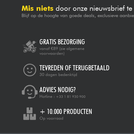
Mis niets
door onze nieuwsbrief t
Blijf op de hoogte van goede deals, exclusieve aanbi
GRATIS BEZORGING
vanaf €89
(zie algemene
voorwaarden)
TEVREDEN OF TERUGBETAALD
30 dagen bedenktijd
ADVIES NODIG?
Hotline :
+33 1 81 930 900
+ 10.000 PRODUCTEN
Op voorraad