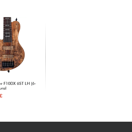
er F10DX 6ST LH (6-
ural
€