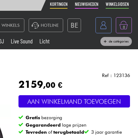
KORTINGEN
NIEUWIGHEDEN
WINKELGIDSEN
BE
WINKELS
HOTLINE
0
France
DJ
Live Sound
Licht
de catégories
Belgique
Toetsenbord & Piano
España
Hoofdtelefoon
Deutschland
Ref : 123136
2159
,00 €
Nederland
Live Sound
English
AAN WINKELMAND TOEVOEGEN
Blaasinstrument
Gratis
bezorging
Kabels & toebehoren
Gegarandeerd
lage prijzen
Tevreden
of
terugbetaald
3 jaar garantie