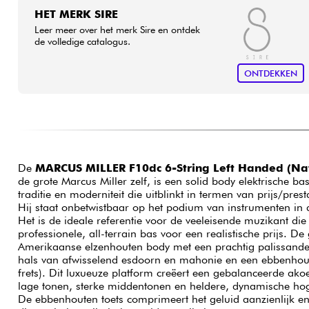
HET MERK SIRE
Leer meer over het merk Sire en ontdek
de volledige catalogus.
ONTDEKKEN
De
MARCUS MILLER F10dc 6-String Left Handed (Nat
de grote Marcus Miller zelf, is een solid body elektrische ba
traditie en moderniteit die uitblinkt in termen van prijs/pre
Hij staat onbetwistbaar op het podium van instrumenten in
Het is de ideale referentie voor de veeleisende muzikant die
professionele, all-terrain bas voor een realistische prijs. 
Amerikaanse elzenhouten body met een prachtig palissander
hals van afwisselend esdoorn en mahonie en een ebbenhout
frets). Dit luxueuze platform creëert een gebalanceerde akoestische basis, met dichte
lage tonen, sterke middentonen en heldere, dynamische ho
De ebbenhouten toets comprimeert het geluid aanzienlijk e