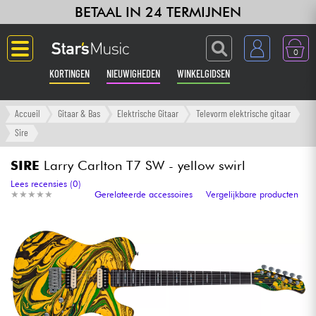
BETAAL IN 24 TERMIJNEN
0
KORTINGEN
NIEUWIGHEDEN
WINKELGIDSEN
Langue
Accueil
Gitaar & Bas
Elektrische Gitaar
Televorm elektrische gitaar
Sire
Gitaar & Bas
SIRE
Larry Carlton T7 SW - yellow swirl
Versterker & Effecten
Lees recensies (0)
★
★
★
★
★
★
★
★
★
★
Gerelateerde accessoires
Vergelijkbare producten
Toetsenbord & Piano
Synths & samplers
Home-studio