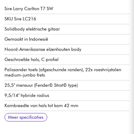
Sire Larry Carlton T7 SW
SKU Sire LC216
Solidbody elektrische gitaar
Gemaakt in Indonesië
Noord-Amerikaanse elzenhouten body
Geschroefde hals, C profiel
Palissander toets (afgeschuinde randen), 22x roestvrijstalen
medium-jumbo frets
25,5" mensuur (Fender© Strat© type)
9,5/14" hybride radius
Kambreedte van hals tot kam 42 mm
Sire Super-Modern humbucker-element
Volume
Toon
Pickupschakelaar met 5 posities
Traditionele brug / vibrato Sire Moderne Tremolo
Sire Premium vergrendelbare stemmechanieken
Hoogglans afwerking
Meer specificaties