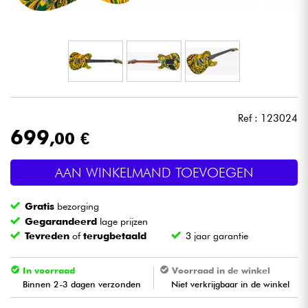
Hoofdtelefoon
Microfoon
DJ
Ref : 123024
Live Sound
699
,00 €
Licht
AAN WINKELMAND TOEVOEGEN
Drums & percussie
Gratis
bezorging
Gegarandeerd
lage prijzen
Blaasinstrument
Tevreden
of
terugbetaald
3 jaar garantie
Viool & Quatuor
In voorraad
Voorraad in de winkel
Binnen 2-3 dagen verzonden
Niet verkrijgbaar in de winkel
Kinderen