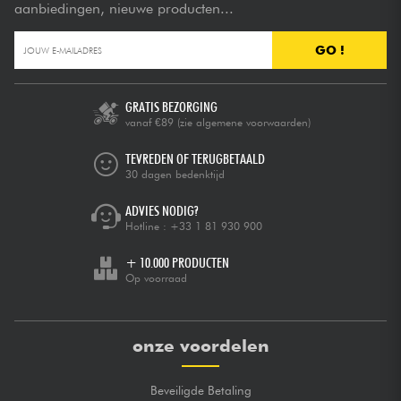
aanbiedingen, nieuwe producten...
GO !
GRATIS BEZORGING
vanaf €89
(zie algemene voorwaarden)
TEVREDEN OF TERUGBETAALD
30 dagen bedenktijd
ADVIES NODIG?
Hotline :
+33 1 81 930 900
+ 10.000 PRODUCTEN
Op voorraad
onze voordelen
Beveiligde Betaling