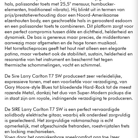
hals, palissander toets met 25,5" mensuur, humbucker-
elementen, traditioneel vibrato). Hij blinkt uit in termen van
prijs/prestatieverhouding door een Noord-Amerikaanse
elzenhouten body, een geschroefde hals in geroosterd esdoorn
en een palissander toets te combineren. Dit platform zorgt voor
een perfect compromis tussen dikte en dichtheid, helderheid en
dynamiek. De bas is genereus maar precies, de middentonen
aanwezig maar afgemeten en de hoge tonen muzikaal.
Het torrefactieproces geeft het hout niet alleen een elegante
patina, maar verbetert ook de stabiliteit, sustain, helderheid en
resonantie van het instrument en beschermt het tegen
thermische schommelingen, vocht en schimmel.
De Sire Larry Carlton T7 SW produceert zeer verleidelijke,
expressieve tonen, met een voorliefde voor verzadiging, van
Gary Moore-style Blues tot bloedende Hard-Rock tot de meest
razende Metal, dankzij het duo van Super-Modern pickups die
in staat zijn om royale, indringende verzadiging te produceren.
De SIRE Larry Carlton T7 SW is een perfect vervaardigde
solidbody elektrische gitaar, waarbij elk onderdeel zorgvuldig
is geselecteerd. Het zorgvuldige vakmanschap is echt
opmerkelijk, met afgeschuinde fretranden, roestvrijstalen frets
en locking mechanieken.
Voeg daar het onmiskenbare speelcomfort aan toe (zeer