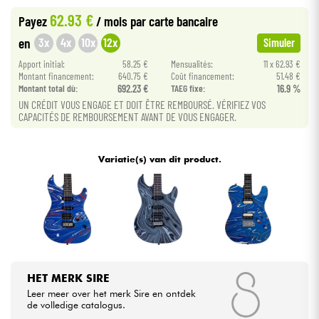
62.93 €
Payez
/ mois
par carte bancaire
Kabels & toebehoren
3x
4x
10x
12x
en
Simuler
Apport initial:
58.25 €
Mensualités:
11 x 62.93 €
HiFi
Montant financement:
640.75 €
Coût financement:
51.48 €
Montant total dù:
692.23 €
TAEG fixe:
16.9 %
UN CRÉDIT VOUS ENGAGE ET DOIT ÊTRE REMBOURSÉ. VÉRIFIEZ VOS
Sets
CAPACITÉS DE REMBOURSEMENT AVANT DE VOUS ENGAGER.
Bekijk onze merken
Variatie(s) van dit product.
HET MERK SIRE
Leer meer over het merk Sire en ontdek
de volledige catalogus.