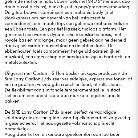
gelijmde mahonie hals, Ebben toets met 24,75" mensuur, duo
double-coil pickups), blinkt hij uit in prijs/prestatieverhouding.
De gitaarbouwer combineert een mahonie body (met
klankkamers om het gewicht van het instrument te
verminderen), een maple top, een gelijmde mahonie hals en
een Ebben toets. Een positief klassiek, tijdloos platform. Het
genereert een warme, dynamische akoestische basis, met
royale bas en midrange, maar geen gebrek aan helderheid
dankzij het esdoorn bovenblad en de ebben toets. De
ebbenhouten toets comprimeert het geluid aanzienlijk en
muzikaal, een eigenschap die handig kan zijn in hardrock- en
metalcontexten.
Uitgerust met Custom -2 Humbucker pickups, produceert de
Sire Larry Carlton L7dx zeer verleidelijke, expressieve tonen, of
het nu gaat om verzadigde crunch en lead, of zelfs clean.
De flexibiliteit van zijn tonale temperament zal je in staat
stellen om een breed scala aan muzikale registers aan te
pakken.
De SIRE Larry Carlton L7dx is een perfect vervaardigde
solidbody elektrische gitaar, waarbij elk onderdeel zorgvuldig
is geselecteerd. Het nauwgezette vakmanschap is echt
opmerkelijk.
Voeg daar het onmiskenbare speelcomfort aan toe (zeer