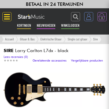
BETAAL IN 24 TERMIJNEN
0
KORTINGEN
NIEUWIGHEDEN
WINKELGIDSEN
Langue
Accueil
Gitaar & Bas
Elektrische Gitaar
Single cut gitaar
Sire
Gitaar & Bas
SIRE
Larry Carlton L7dx - black
Lees recensies (0)
★
★
★
★
★
★
★
★
★
★
Gerelateerde accessoires
Vergelijkbare producten
Versterker & Effecten
Toetsenbord & Piano
Synths & samplers
Home-studio