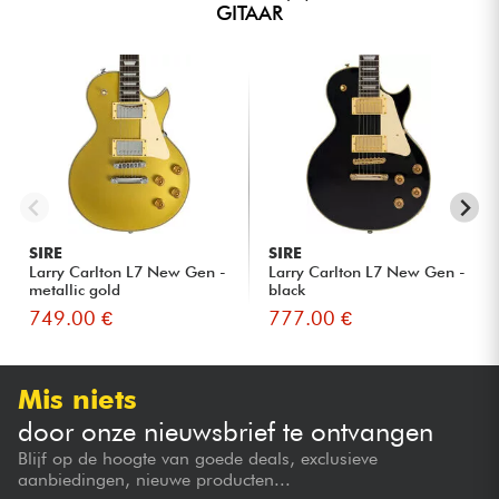
GITAAR
SIRE
SIRE
Larry Carlton L7 New Gen -
Larry Carlton L7 New Gen -
metallic gold
black
749.00 €
777.00 €
Mis niets
door onze nieuwsbrief te ontvangen
Blijf op de hoogte van goede deals, exclusieve
aanbiedingen, nieuwe producten...