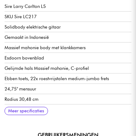
Sire Larry Carlton L5
SKU Sire LC217
Solidbody elektrische gitaar
Gemaakt in Indonesië
Massief mahonie body met klankkamers
Esdoorn bovenblad
Gelijmde hals Massief mahonie, C-profiel
Ebben toets, 22x roestvrijstalen medium-jumbo frets
24,75" mensuur
Radius 30,48 cm
Kambreedte hals/kam 43 mm
LC Custom-2 humbucker-elementen met dubbele spoel
Volume per pickup
Toon per pickup
Pickupschakelaar met 3x positie
Sire Moderne Tune-O-Matic brug
Sire Aluminium Stop Bar staartstuk
Sire Premium locking mechanieken
Hoogglans afwerking
Meer specificaties
GEBRUIKERSMENINGEN