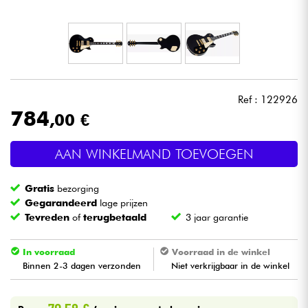
Hoofdtelefoon
Microfoon
DJ
Ref : 122926
784
,00 €
Live Sound
AAN WINKELMAND TOEVOEGEN
Licht
Gratis
bezorging
Drums & percussie
Gegarandeerd
lage prijzen
Tevreden
of
terugbetaald
3 jaar garantie
Blaasinstrument
In voorraad
Voorraad in de winkel
Binnen 2-3 dagen verzonden
Niet verkrijgbaar in de winkel
Viool & Quatuor
Kinderen