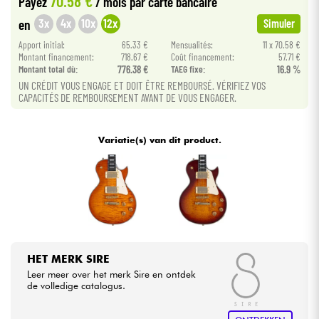
70.58 €
Payez
/ mois
par carte bancaire
3x
4x
10x
12x
en
Simuler
Kabels & toebehoren
Apport initial:
65.33 €
Mensualités:
11 x 70.58 €
Montant financement:
718.67 €
Coût financement:
57.71 €
Montant total dù:
776.38 €
TAEG fixe:
16.9 %
HiFi
UN CRÉDIT VOUS ENGAGE ET DOIT ÊTRE REMBOURSÉ. VÉRIFIEZ VOS
CAPACITÉS DE REMBOURSEMENT AVANT DE VOUS ENGAGER.
Sets
Variatie(s) van dit product.
Bekijk onze merken
HET MERK SIRE
Leer meer over het merk Sire en ontdek
de volledige catalogus.