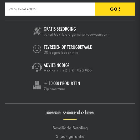
GO !
GRATIS BEZORGING
vanaf €89
(zie algemene voorwaarden)
TEVREDEN OF TERUGBETAALD
30 dagen bedenktijd
ADVIES NODIG?
Hotline :
+33 1 81 930 900
+ 10.000 PRODUCTEN
Op voorraad
onze voordelen
Beveiligde Betaling
3 jaar garantie