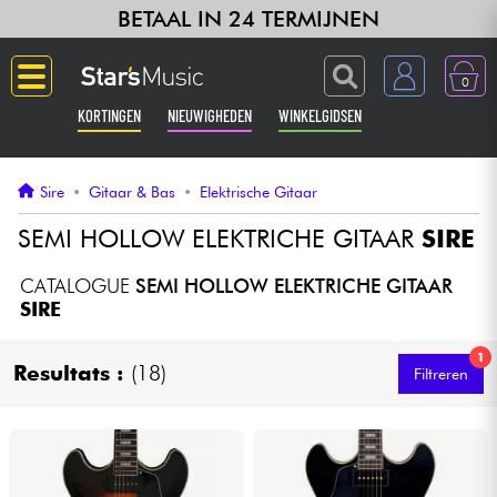
BETAAL IN 24 TERMIJNEN
0
KORTINGEN
NIEUWIGHEDEN
WINKELGIDSEN
Langue
Sire
•
Gitaar & Bas
•
Elektrische Gitaar
Gitaar & Bas
SEMI HOLLOW ELEKTRICHE GITAAR
SIRE
Versterker & Effecten
CATALOGUE
SEMI HOLLOW ELEKTRICHE GITAAR
SIRE
Toetsenbord & Piano
1
Resultats :
(18)
Filtreren
Synths & samplers
Home-studio