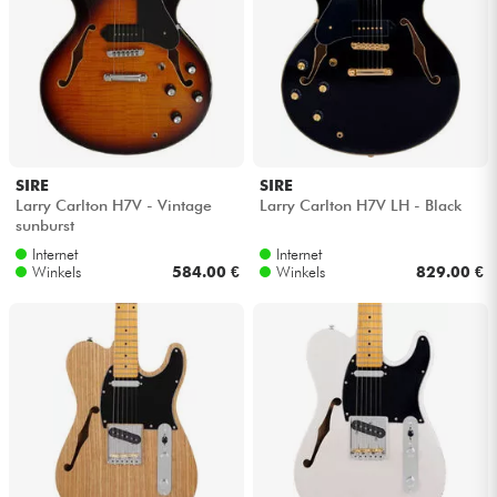
Hoofdtelefoon
Microfoon
DJ
SIRE
SIRE
Live Sound
Larry Carlton H7V - Vintage
Larry Carlton H7V LH - Black
sunburst
Internet
Internet
Licht
Winkels
584.00 €
Winkels
829.00 €
Drums & percussie
Blaasinstrument
Viool & Quatuor
Kinderen