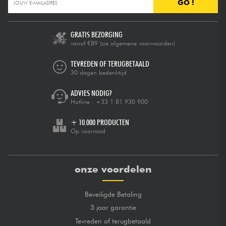
GO !
GRATIS BEZORGING
vanaf €89
(zie algemene voorwaarden)
TEVREDEN OF TERUGBETAALD
30 dagen bedenktijd
ADVIES NODIG?
Hotline :
+33 1 81 930 900
+ 10.000 PRODUCTEN
Op voorraad
onze voordelen
Beveiligde Betaling
3 jaar garantie
Tevreden of terugbetaald