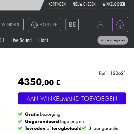
KORTINGEN
NIEUWIGHEDEN
WINKELGIDSEN
BE
WINKELS
HOTLINE
0
France
DJ
Live Sound
Licht
de catégories
Belgique
Toetsenbord & Piano
España
Hoofdtelefoon
Deutschland
Ref : 122621
4350
,00 €
Nederland
Live Sound
English
AAN WINKELMAND TOEVOEGEN
Blaasinstrument
Gratis
bezorging
Kabels & toebehoren
Gegarandeerd
lage prijzen
Tevreden
of
terugbetaald
3 jaar garantie