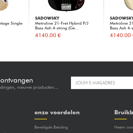
SADOWSKY
SADOWSK
ntage Single
Metroline 21-Fret Hybrid P/J
Metroline 21
Bass Ash 4-string (Ge...
Bass Ash 4-s
4140.00 €
4140.00 
e ontvangen
edingen, nieuwe producten...
onze voordelen
Bruikb
Beveiligde Betaling
Neem cont