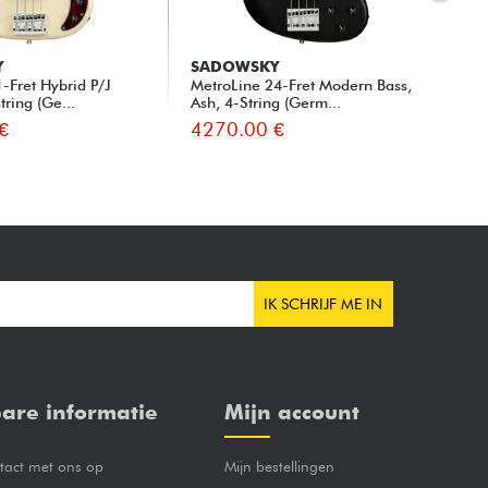
Y
SADOWSKY
SA
-Fret Hybrid P/J
MetroLine 24-Fret Modern Bass,
Met
tring (Ge...
Ash, 4-String (Germ...
Bas
€
4270.00 €
42
IK SCHRIJF ME IN
are informatie
Mijn account
act met ons op
Mijn bestellingen