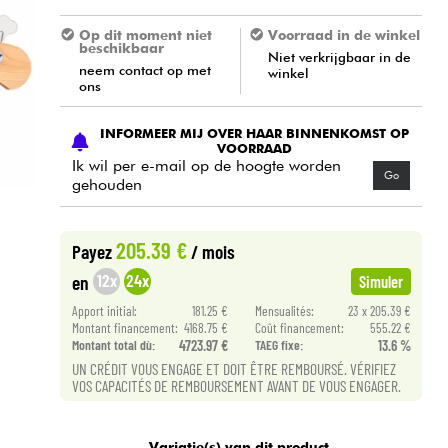
Op dit moment niet
Voorraad in de winkel
beschikbaar
Niet verkrijgbaar in de
neem contact op met
winkel
ons
INFORMEER MIJ OVER HAAR BINNENKOMST OP
VOORRAAD
Ik wil per e-mail op de hoogte worden
Go
gehouden
205.39 €
Payez
/ mois
12x
24x
en
Simuler
Apport initial:
181.25 €
Mensualités:
23 x 205.39 €
Montant financement:
4168.75 €
Coût financement:
555.22 €
Montant total dù:
4723.97 €
TAEG fixe:
13.6 %
UN CRÉDIT VOUS ENGAGE ET DOIT ÊTRE REMBOURSÉ. VÉRIFIEZ
VOS CAPACITÉS DE REMBOURSEMENT AVANT DE VOUS ENGAGER.
Variatie(s) van dit product.