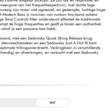
ky Passive Soapbar pickups. Ze zijn dik en responsief en
weergave van het frequentiespectrum, met dichte lage
wezig zijn maar niet agressief, en gedempte, luchtige hoge
t Modern Bass is voorzien van custom two-band actieve
e Tone Control) filter ondersteunt effectief de traditionele
empt de hoge frequenties en geeft je tonen een authentiek
e alsof je een passieve bas hebt).
eisend, met een Sadowsky Quick String Release brug,
 stemmechanieken en een Sadowsky Just-A-Nut III kam
ptimale trillingsoverdracht. Verkrijgbaar in verschillende
nkshandig) en afwerkingen, en verkocht met een Sadowsky
WIT
R