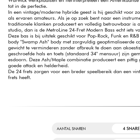
Warwick werkplaatsen en herinterpreteert een Amerikaanse 
tot in de perfectie.
In een vintage/moderne hybride geest is hij geschikt voor zo
als ervaren amateurs. Als je op zoek bent naar een instrum
traditionele klanken produceert en volledig betrouwbaar is 
studio, dan is de MetroLine 24-Fret Modern Bass echt iets v
Deze bas is bij uitstek geschikt voor Pop-Rock, Funk en R&B s
body "Swamp Ash" body met zorgvuldig geoptimaliseerde ca
gewicht te verminderen zonder afbreuk te doen aan akoestis
geschroefde hals en toets (standaard 34" mensuur) zijn g
esdoorn. Deze Ash/Maple combinatie produceert een pittig g
goede attack en helderheid.
De 24 frets zorgen voor een breder speelbereik dan een vi
frets heeft.
4 SNAR
AANTAL SNAREN