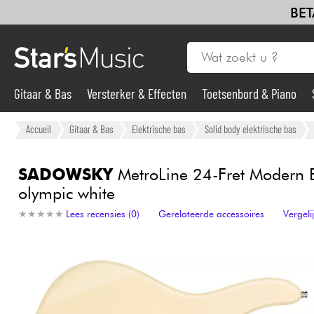
BET
Gitaar & Bas
Versterker & Effecten
Toetsenbord & Piano
Drums & percussie
Blaasinstrument
Viool & Quatuor
Kin
Gitaar & Bas
Accueil
Gitaar & Bas
Elektrische bas
Solid body elektrische bas
Synths & samplers
SADOWSKY
MetroLine 24-Fret Modern B
olympic white
Microfoon
★
★
★
★
★
★
★
★
★
★
Lees recensies (0)
Gerelateerde accessoires
Vergel
Licht
Viool & Quatuor