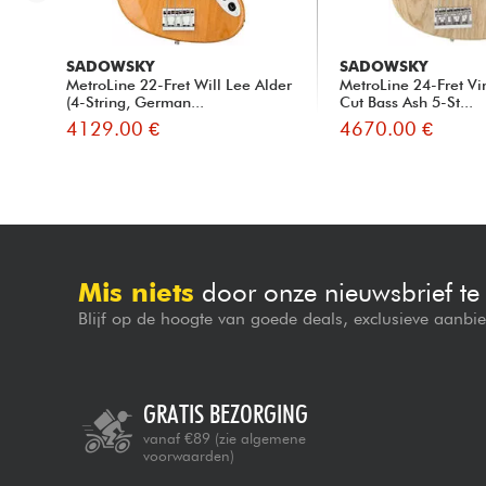
SADOWSKY
SADOWSKY
MetroLine 22-Fret Will Lee Alder
MetroLine 24-Fret Vi
(4-String, German...
Cut Bass Ash 5-St...
4129.00 €
4670.00 €
Mis niets
door onze nieuwsbrief t
Blijf op de hoogte van goede deals, exclusieve aanbi
GRATIS BEZORGING
vanaf €89
(zie algemene
voorwaarden)