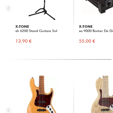
X-TONE
X-TONE
xh 6200 Stand Guitare Sol
xa 9000 Boitier De Di
13.90 €
55.00 €