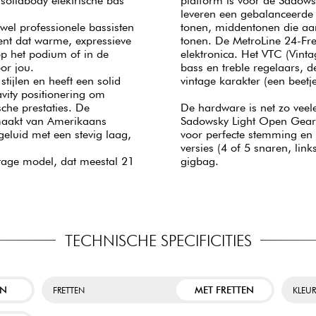
solidbody elektrische bas
platform is voor de Sadows
leveren een gebalanceerde 
wel professionele bassisten
tonen, middentonen die aan
ent dat warme, expressieve
tonen. De MetroLine 24-Fre
op het podium of in de
elektronica. Het VTC (Vintag
oor jou.
bass en treble regelaars, d
tijlen en heeft een solid
vintage karakter (een beetj
vity positionering om
che prestaties. De
De hardware is net zo veel
emaakt van Amerikaans
Sadowsky Light Open Gear
eluid met een stevig laag,
voor perfecte stemming en o
versies (4 of 5 snaren, li
ntage model, dat meestal 21
gigbag.
TECHNISCHE SPECIFICITIES
EN
MET FRETTEN
FRETTEN
KLEU