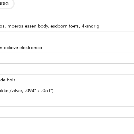
NDIG
s, moeras essen body, esdoorn toets, 4-snarig
 actieve elektronica
de hals
kel/zilver, .094" x .051")
ss & treble boost) met Vintage Tone Control (VTC)
 (push/pull voor preamp bypass) / Treble & Bass (concentrisch