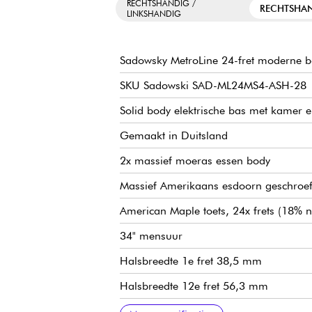
RECHTSHANDIG /
RECHTSHA
LINKSHANDIG
Sadowsky MetroLine 24-fret moderne ba
SKU Sadowski SAD-ML24MS4-ASH-28
Solid body elektrische bas met kamer en
Gemaakt in Duitsland
2x massief moeras essen body
Massief Amerikaans esdoorn geschroef
American Maple toets, 24x frets (18% nik
34" mensuur
Halsbreedte 1e fret 38,5 mm
Halsbreedte 12e fret 56,3 mm
Halsbreedte 24e fret 65,7 mm
Halsdikte 1e fret 20,8 mm
Halsdikte 12e fret 24,6 mm
Sadowsky passieve zeepbar pickups
Actieve Sadowsky 2-weg elektronica (ba
Volume / Balans / Vintage Tone Control
Sadowsky Quick String Release brug
Sadowsky Light stemmechanieken
Verkocht met Sadowsky gigbag