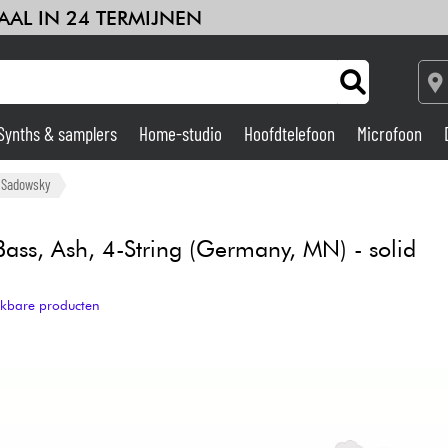
AAL IN 24 TERMIJNEN
Synths & samplers
Home-studio
Hoofdtelefoon
Microfoon
deren
Kabels & toebehoren
HiFi
Sets
Bekijk onze merken
Versterker & Effecten
Sadowsky
Home-studio
ass, Ash, 4-String (Germany, MN) - solid
DJ
ijkbare producten
Drums & percussie
Kinderen