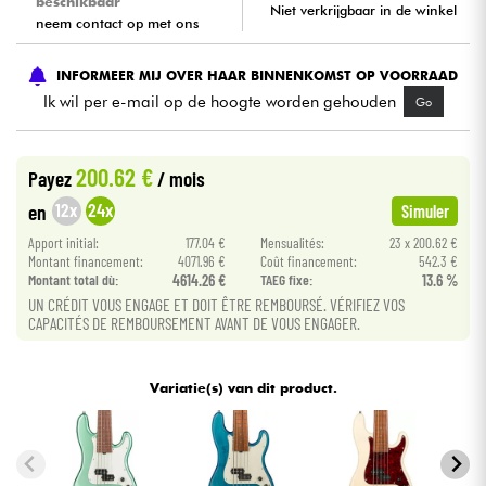
beschikbaar
Niet verkrijgbaar in de winkel
neem contact op met ons
Kabels & toebehoren
INFORMEER MIJ OVER HAAR BINNENKOMST OP VOORRAAD
Ik wil per e-mail op de hoogte worden gehouden
Go
HiFi
Sets
200.62 €
Payez
/ mois
12x
24x
en
Simuler
Bekijk onze merken
Apport initial:
177.04 €
Mensualités:
23 x 200.62 €
Montant financement:
4071.96 €
Coût financement:
542.3 €
Montant total dù:
4614.26 €
TAEG fixe:
13.6 %
UN CRÉDIT VOUS ENGAGE ET DOIT ÊTRE REMBOURSÉ. VÉRIFIEZ VOS
CAPACITÉS DE REMBOURSEMENT AVANT DE VOUS ENGAGER.
Variatie(s) van dit product.