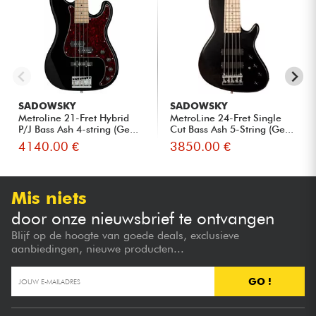
SADOWSKY
SADOWSKY
Metroline 21-Fret Hybrid
MetroLine 24-Fret Single
P/J Bass Ash 4-string (Ge...
Cut Bass Ash 5-String (Ge...
4140.00 €
3850.00 €
Mis niets
door onze nieuwsbrief te ontvangen
Blijf op de hoogte van goede deals, exclusieve
aanbiedingen, nieuwe producten...
GO !