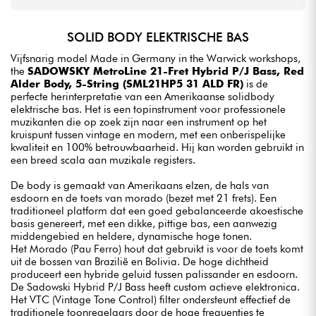
SOLID BODY ELEKTRISCHE BAS
Vijfsnarig model Made in Germany in the Warwick workshops,
the
SADOWSKY MetroLine 21-Fret Hybrid P/J Bass, Red
Alder Body, 5-String (SML21HP5 31 ALD FR)
is de
perfecte herinterpretatie van een Amerikaanse solidbody
elektrische bas. Het is een topinstrument voor professionele
muzikanten die op zoek zijn naar een instrument op het
kruispunt tussen vintage en modern, met een onberispelijke
kwaliteit en 100% betrouwbaarheid. Hij kan worden gebruikt in
een breed scala aan muzikale registers.
De body is gemaakt van Amerikaans elzen, de hals van
esdoorn en de toets van morado (bezet met 21 frets). Een
traditioneel platform dat een goed gebalanceerde akoestische
basis genereert, met een dikke, pittige bas, een aanwezig
middengebied en heldere, dynamische hoge tonen.
Het Morado (Pau Ferro) hout dat gebruikt is voor de toets komt
uit de bossen van Brazilië en Bolivia. De hoge dichtheid
produceert een hybride geluid tussen palissander en esdoorn.
De Sadowski Hybrid P/J Bass heeft custom actieve elektronica.
Het VTC (Vintage Tone Control) filter ondersteunt effectief de
traditionele toonregelaars door de hoge frequenties te