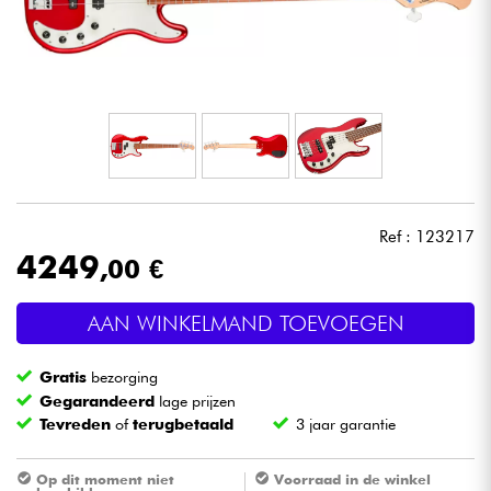
Hoofdtelefoon
Microfoon
DJ
Live Sound
Ref : 123217
Licht
4249
,00 €
Drums & percussie
AAN WINKELMAND TOEVOEGEN
Blaasinstrument
Gratis
bezorging
Gegarandeerd
lage prijzen
Tevreden
of
terugbetaald
3 jaar garantie
Viool & Quatuor
Op dit moment niet
Voorraad in de winkel
Kinderen