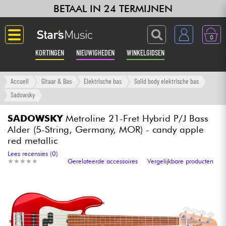
BETAAL IN 24 TERMIJNEN
0
KORTINGEN
NIEUWIGHEDEN
WINKELGIDSEN
Langue
Accueil
Gitaar & Bas
Elektrische bas
Solid body elektrische bas
Sadowsky
Gitaar & Bas
SADOWSKY
Metroline 21-Fret Hybrid P/J Bass
Alder (5-String, Germany, MOR) - candy apple
Versterker & Effecten
red metallic
Lees recensies (0)
Toetsenbord & Piano
★
★
★
★
★
★
★
★
★
★
Gerelateerde accessoires
Vergelijkbare producten
Synths & samplers
Home-studio