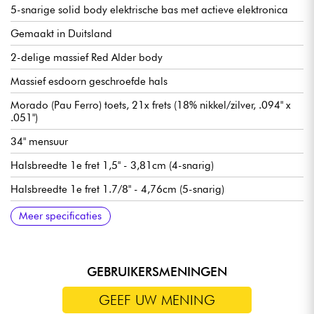
5-snarige solid body elektrische bas met actieve elektronica
Gemaakt in Duitsland
2-delige massief Red Alder body
Massief esdoorn geschroefde hals
Morado (Pau Ferro) toets, 21x frets (18% nikkel/zilver, .094" x
.051")
34" mensuur
Halsbreedte 1e fret 1,5" - 3,81cm (4-snarig)
Halsbreedte 1e fret 1.7/8" - 4,76cm (5-snarig)
Sadowsky P-Style hals pickup
Sadowsky bromonderdrukkende J-Style brug pickup
Sadowsky Treble / Bass boost voorversterker (true bypass
Volume
Balans
Vintage toonregeling (push/pull voor bypass voorversterker)
Treble / Bass (concentrische potmeters)
Sadowsky Quick String Release brug
Sadowsky Light stemmechanieken
Verkocht met Sadowsky gigbag
Meer specificaties
schakelaar)
GEBRUIKERSMENINGEN
GEEF UW MENING