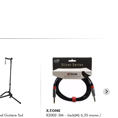
X-TONE
G
nd Guitare Sol
X2002-3M - Jack(M) 6,35 mono /
Fas