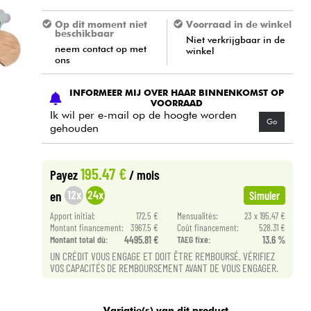
Op dit moment niet
Voorraad in de winkel
beschikbaar
Niet verkrijgbaar in de
neem contact op met
winkel
ons
INFORMEER MIJ OVER HAAR BINNENKOMST OP
VOORRAAD
Ik wil per e-mail op de hoogte worden
Go
gehouden
195.47 €
Payez
/ mois
12x
24x
en
Simuler
Apport initial:
172.5 €
Mensualités:
23 x 195.47 €
Montant financement:
3967.5 €
Coût financement:
528.31 €
Montant total dù:
4495.81 €
TAEG fixe:
13.6 %
UN CRÉDIT VOUS ENGAGE ET DOIT ÊTRE REMBOURSÉ. VÉRIFIEZ
VOS CAPACITÉS DE REMBOURSEMENT AVANT DE VOUS ENGAGER.
Variatie(s) van dit product.