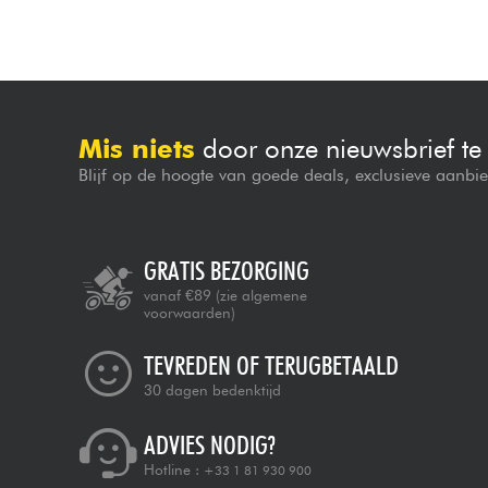
Mis niets
door onze nieuwsbrief t
Blijf op de hoogte van goede deals, exclusieve aanbi
GRATIS BEZORGING
vanaf €89
(zie algemene
voorwaarden)
TEVREDEN OF TERUGBETAALD
30 dagen bedenktijd
ADVIES NODIG?
Hotline :
+33 1 81 930 900