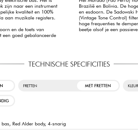
y elektrische bas. Het is
Het Morado (Pau Ferro) hou
k zijn naar een instrument
Brazilië en Bolivia. De hog
pelijke kwaliteit en 100%
en esdoorn. De Sadowski Hy
la aan muzikale registers.
(Vintage Tone Control) filte
hoge frequenties te dempen
oorn en de toets van
beetje alsof je een passiev
ert een goed gebalanceerde
TECHNISCHE SPECIFICITIES
EN
MET FRETTEN
FRETTEN
KLEU
NDIG
 bas, Red Alder body, 4-snarig