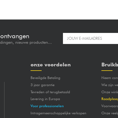
e ontvangen
edingen, nieuwe producten...
onze voordelen
Bruikb
Beveiligde Betaling
Neem cont
3 jaar garantie
Wie zijn w
Tevreden of terugbetaald
Onze wink
Levering in Europa
Raadplee
Voor professionelen
Voorwaar
Intragemeenschappelijke verkopen
Onze veel