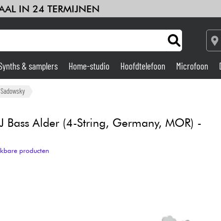
AAL IN 24 TERMIJNEN
Synths & samplers
Home-studio
Hoofdtelefoon
Microfoon
Versterker & Effecten
Sadowsky
Home-studio
J Bass Alder (4-String, Germany, MOR) -
DJ
ijkbare producten
Drums & percussie
Kinderen