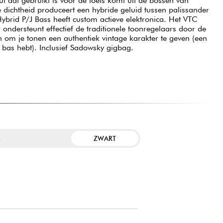
t dat gebruikt is voor de toets komt uit de bossen van
e dichtheid produceert een hybride geluid tussen palissander
brid P/J Bass heeft custom actieve elektronica. Het VTC
r ondersteunt effectief de traditionele toonregelaars door de
 om je tonen een authentiek vintage karakter te geven (een
e bas hebt). Inclusief Sadowsky gigbag.
ZWART
R