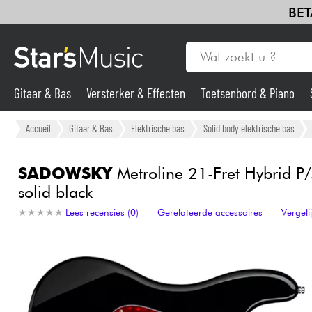
BET
Gitaar & Bas
Versterker & Effecten
Toetsenbord & Piano
Gitaar & Bas
Accueil
Gitaar & Bas
Elektrische bas
Solid body elektrische bas
Synths & samplers
SADOWSKY
Metroline 21-Fret Hybrid P/
solid black
Microfoon
★
★
★
★
★
★
★
★
★
★
Lees recensies (0)
Gerelateerde accessoires
Vergel
Licht
Viool & Quatuor