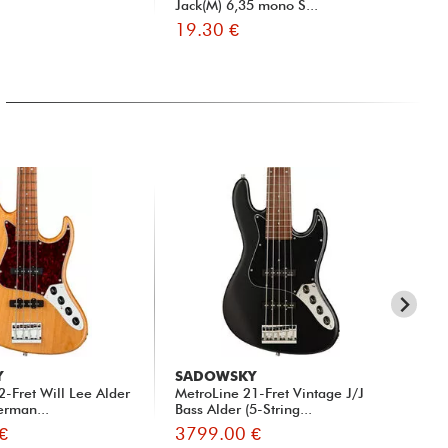
Jack(M) 6,35 mono S...
19.30 €
9.
Y
SADOWSKY
SA
2-Fret Will Lee Alder
MetroLine 21-Fret Vintage J/J
Met
erman...
Bass Alder (5-String...
Bas
€
3799.00 €
42