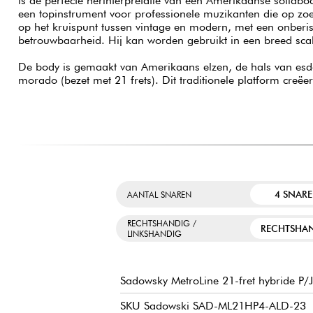
is de perfecte herinterpretatie van een Amerikaanse solidbod
een topinstrument voor professionele muzikanten die op zoe
op het kruispunt tussen vintage en modern, met een onberis
betrouwbaarheid. Hij kan worden gebruikt in een breed sca
De body is gemaakt van Amerikaans elzen, de hals van esd
morado (bezet met 21 frets). Dit traditionele platform creë
4 SNAR
AANTAL SNAREN
RECHTSHANDIG /
RECHTSHA
LINKSHANDIG
Sadowsky MetroLine 21-fret hybride P/J
SKU Sadowski SAD-ML21HP4-ALD-23