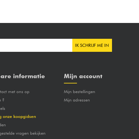
IK SCHRIJF ME IN
are informatie
Mijn account
act met ons op
Mijn bestellingen
e ?
Mijn adressen
els
g onze koopgidsen
den
gestelde vragen bekijken