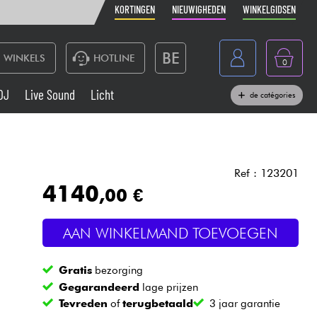
KORTINGEN
NIEUWIGHEDEN
WINKELGIDSEN
BE
WINKELS
HOTLINE
0
France
DJ
Live Sound
Licht
de catégories
Belgique
Toetsenbord & Piano
España
Hoofdtelefoon
Deutschland
Ref : 123201
4140
,00 €
Nederland
Live Sound
English
AAN WINKELMAND TOEVOEGEN
Blaasinstrument
Gratis
bezorging
Kabels & toebehoren
Gegarandeerd
lage prijzen
Tevreden
of
terugbetaald
3 jaar garantie