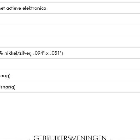
et actieve elektronica
 nikkel/zilver, .094" x .051")
arig)
-snarig)
 brug pickup
boost (true bypass schakelaar)
 (push/pull voor preamp bypass) / Treble & Bass (concentrisch
GEBRUIKERSMENINGEN