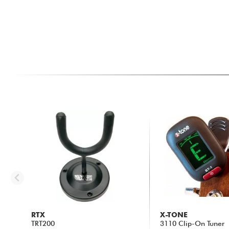
RTX
X-TONE
TRT200
3110 Clip-On Tuner