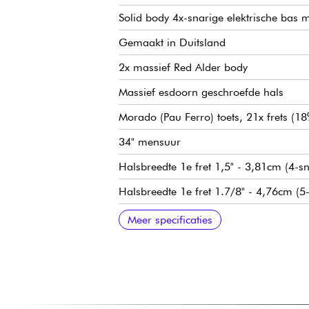
Solid body 4x-snarige elektrische bas m
Gemaakt in Duitsland
2x massief Red Alder body
Massief esdoorn geschroefde hals
Morado (Pau Ferro) toets, 21x frets (18%
34" mensuur
Halsbreedte 1e fret 1,5" - 3,81cm (4-sn
Halsbreedte 1e fret 1.7/8" - 4,76cm (5
Sadowsky P-Style hals pickup
Sadowsky bromonderdrukkende J-Style
Voorversterker Sadowsky Treble & Bass 
Volume / Balans / Vintage Tone Control
Sadowsky Quick String Release brug
Sadowsky Light stemmechanieken
Verkocht met Sadowsky gigbag
Meer specificaties